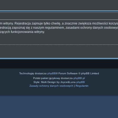
witryny. Rejestracja zajmuje tylko chwilę, a znacznie zwiększa możliwości korzyst
estracją zapoznaj się z naszym regulaminem, zasadami ochrony danych osobowyc
zących funkcjonowania witryny.
Technologię dostarcza
phpBB
® Forum Software © phpBB Limited
Polski pakiet językowy dostarcza
phpBB.pl
Style: Multi Design by Joyce&Luna
phpBB
Zasady ochrony danych osobowych
|
Regulamin