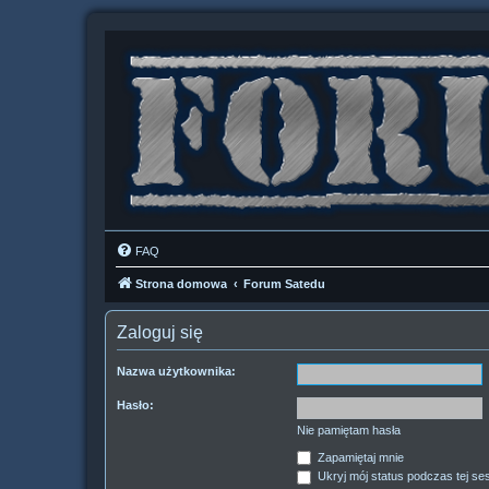
FAQ
Strona domowa
Forum Satedu
Zaloguj się
Nazwa użytkownika:
Hasło:
Nie pamiętam hasła
Zapamiętaj mnie
Ukryj mój status podczas tej ses