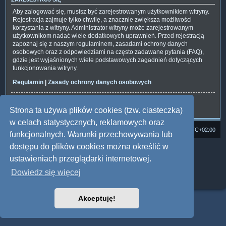
Aby zalogować się, musisz być zarejestrowanym użytkownikiem witryny.
Rejestracja zajmuje tylko chwilę, a znacznie zwiększa możliwości
korzystania z witryny. Administrator witryny może zarejestrowanym
użytkownikom nadać wiele dodatkowych uprawnień. Przed rejestracją
zapoznaj się z naszym regulaminem, zasadami ochrony danych
osobowych oraz z odpowiedziami na często zadawane pytania (FAQ),
gdzie jest wyjaśnionych wiele podstawowych zagadnień dotyczących
funkcjonowania witryny.
Regulamin
|
Zasady ochrony danych osobowych
Zarejestruj się
Strona ta używa plików cookies (tzw. ciasteczka)
w celach statystycznych, reklamowych oraz
Strona domowa
Forum Satedu
Strefa czasowa
UTC+02:00
funkcjonalnych. Warunki przechowywania lub
dostępu do plików cookies można określić w
Technologię dostarcza
phpBB
® Forum Software © phpBB Limited
Polski pakiet językowy dostarcza
phpBB.pl
ustawieniach przeglądarki internetowej.
Style: Multi Design by Joyce&Luna
phpBB
Dowiedz się więcej
Zasady ochrony danych osobowych
|
Regulamin
Akceptuję!