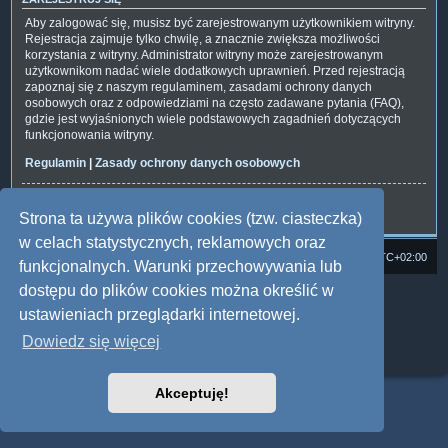
Aby zalogować się, musisz być zarejestrowanym użytkownikiem witryny.
Rejestracja zajmuje tylko chwilę, a znacznie zwiększa możliwości
korzystania z witryny. Administrator witryny może zarejestrowanym
użytkownikom nadać wiele dodatkowych uprawnień. Przed rejestracją
zapoznaj się z naszym regulaminem, zasadami ochrony danych
osobowych oraz z odpowiedziami na często zadawane pytania (FAQ),
gdzie jest wyjaśnionych wiele podstawowych zagadnień dotyczących
funkcjonowania witryny.
Regulamin
|
Zasady ochrony danych osobowych
Zarejestruj się
Strona ta używa plików cookies (tzw. ciasteczka)
w celach statystycznych, reklamowych oraz
Strona domowa
Forum Satedu
Strefa czasowa
UTC+02:00
funkcjonalnych. Warunki przechowywania lub
dostępu do plików cookies można określić w
Technologię dostarcza
phpBB
® Forum Software © phpBB Limited
Polski pakiet językowy dostarcza
phpBB.pl
ustawieniach przeglądarki internetowej.
Style: Multi Design by Joyce&Luna
phpBB
Dowiedz się więcej
Zasady ochrony danych osobowych
|
Regulamin
Akceptuję!