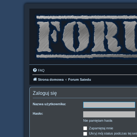
FAQ
Strona domowa
Forum Satedu
Zaloguj się
Nazwa użytkownika:
Hasło:
Nie pamiętam hasła
Zapamiętaj mnie
Ukryj mój status podczas tej ses