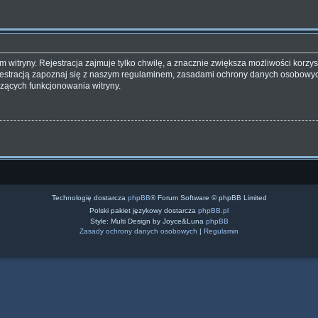
witryny. Rejestracja zajmuje tylko chwilę, a znacznie zwiększa możliwości korzyst
estracją zapoznaj się z naszym regulaminem, zasadami ochrony danych osobowyc
zących funkcjonowania witryny.
Technologię dostarcza
phpBB
® Forum Software © phpBB Limited
Polski pakiet językowy dostarcza
phpBB.pl
Style: Multi Design by Joyce&Luna
phpBB
Zasady ochrony danych osobowych
|
Regulamin