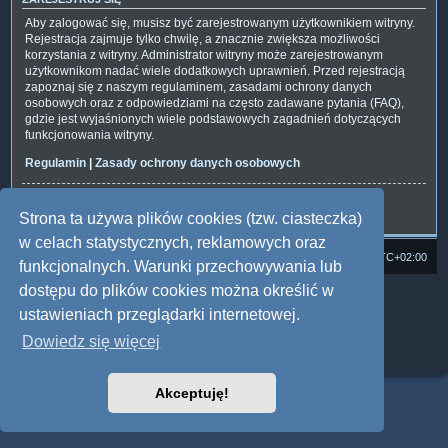
Aby zalogować się, musisz być zarejestrowanym użytkownikiem witryny.
Rejestracja zajmuje tylko chwilę, a znacznie zwiększa możliwości
korzystania z witryny. Administrator witryny może zarejestrowanym
użytkownikom nadać wiele dodatkowych uprawnień. Przed rejestracją
zapoznaj się z naszym regulaminem, zasadami ochrony danych
osobowych oraz z odpowiedziami na często zadawane pytania (FAQ),
gdzie jest wyjaśnionych wiele podstawowych zagadnień dotyczących
funkcjonowania witryny.
Regulamin
|
Zasady ochrony danych osobowych
Zarejestruj się
Strona ta używa plików cookies (tzw. ciasteczka)
w celach statystycznych, reklamowych oraz
Strona domowa
Forum Satedu
Strefa czasowa
UTC+02:00
funkcjonalnych. Warunki przechowywania lub
dostępu do plików cookies można określić w
Technologię dostarcza
phpBB
® Forum Software © phpBB Limited
Polski pakiet językowy dostarcza
phpBB.pl
ustawieniach przeglądarki internetowej.
Style: Multi Design by Joyce&Luna
phpBB
Dowiedz się więcej
Zasady ochrony danych osobowych
|
Regulamin
Akceptuję!