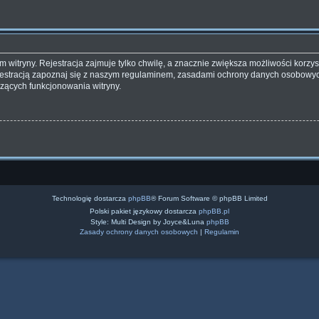
witryny. Rejestracja zajmuje tylko chwilę, a znacznie zwiększa możliwości korzyst
estracją zapoznaj się z naszym regulaminem, zasadami ochrony danych osobowyc
zących funkcjonowania witryny.
Technologię dostarcza
phpBB
® Forum Software © phpBB Limited
Polski pakiet językowy dostarcza
phpBB.pl
Style: Multi Design by Joyce&Luna
phpBB
Zasady ochrony danych osobowych
|
Regulamin