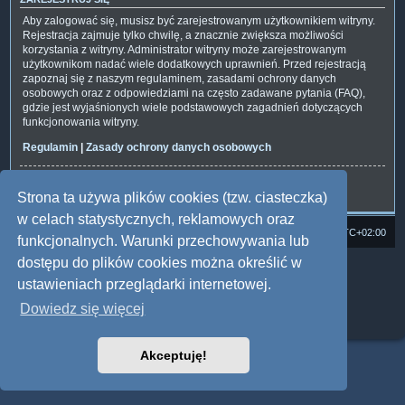
Aby zalogować się, musisz być zarejestrowanym użytkownikiem witryny.
Rejestracja zajmuje tylko chwilę, a znacznie zwiększa możliwości
korzystania z witryny. Administrator witryny może zarejestrowanym
użytkownikom nadać wiele dodatkowych uprawnień. Przed rejestracją
zapoznaj się z naszym regulaminem, zasadami ochrony danych
osobowych oraz z odpowiedziami na często zadawane pytania (FAQ),
gdzie jest wyjaśnionych wiele podstawowych zagadnień dotyczących
funkcjonowania witryny.
Regulamin
|
Zasady ochrony danych osobowych
Zarejestruj się
Strona ta używa plików cookies (tzw. ciasteczka)
w celach statystycznych, reklamowych oraz
Strona domowa
Forum Satedu
Strefa czasowa
UTC+02:00
funkcjonalnych. Warunki przechowywania lub
dostępu do plików cookies można określić w
Technologię dostarcza
phpBB
® Forum Software © phpBB Limited
Polski pakiet językowy dostarcza
phpBB.pl
ustawieniach przeglądarki internetowej.
Style: Multi Design by Joyce&Luna
phpBB
Dowiedz się więcej
Zasady ochrony danych osobowych
|
Regulamin
Akceptuję!