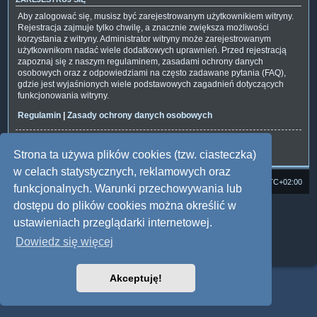
Aby zalogować się, musisz być zarejestrowanym użytkownikiem witryny.
Rejestracja zajmuje tylko chwilę, a znacznie zwiększa możliwości
korzystania z witryny. Administrator witryny może zarejestrowanym
użytkownikom nadać wiele dodatkowych uprawnień. Przed rejestracją
zapoznaj się z naszym regulaminem, zasadami ochrony danych
osobowych oraz z odpowiedziami na często zadawane pytania (FAQ),
gdzie jest wyjaśnionych wiele podstawowych zagadnień dotyczących
funkcjonowania witryny.
Regulamin
|
Zasady ochrony danych osobowych
Zarejestruj się
Strona ta używa plików cookies (tzw. ciasteczka)
w celach statystycznych, reklamowych oraz
Strona domowa
Forum Satedu
Strefa czasowa
UTC+02:00
funkcjonalnych. Warunki przechowywania lub
dostępu do plików cookies można określić w
Technologię dostarcza
phpBB
® Forum Software © phpBB Limited
Polski pakiet językowy dostarcza
phpBB.pl
ustawieniach przeglądarki internetowej.
Style: Multi Design by Joyce&Luna
phpBB
Dowiedz się więcej
Zasady ochrony danych osobowych
|
Regulamin
Akceptuję!