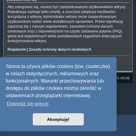
Aby zalogować się, musisz być zarejestrowanym użytkownikiem witryny.
Rejestracja zajmuje tylko chwilę, a znacznie zwiększa możliwości
korzystania z witryny. Administrator witryny może zarejestrowanym
użytkownikom nadać wiele dodatkowych uprawnień. Przed rejestracją
zapoznaj się z naszym regulaminem, zasadami ochrony danych
osobowych oraz z odpowiedziami na często zadawane pytania (FAQ),
gdzie jest wyjaśnionych wiele podstawowych zagadnień dotyczących
funkcjonowania witryny.
Regulamin
|
Zasady ochrony danych osobowych
Zarejestruj się
Strona ta używa plików cookies (tzw. ciasteczka)
w celach statystycznych, reklamowych oraz
Strona domowa
Forum Satedu
Strefa czasowa
UTC+02:00
funkcjonalnych. Warunki przechowywania lub
dostępu do plików cookies można określić w
Technologię dostarcza
phpBB
® Forum Software © phpBB Limited
Polski pakiet językowy dostarcza
phpBB.pl
ustawieniach przeglądarki internetowej.
Style: Multi Design by Joyce&Luna
phpBB
Dowiedz się więcej
Zasady ochrony danych osobowych
|
Regulamin
Akceptuję!