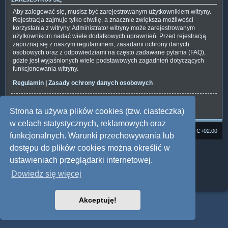
Aby zalogować się, musisz być zarejestrowanym użytkownikiem witryny.
Rejestracja zajmuje tylko chwilę, a znacznie zwiększa możliwości
korzystania z witryny. Administrator witryny może zarejestrowanym
użytkownikom nadać wiele dodatkowych uprawnień. Przed rejestracją
zapoznaj się z naszym regulaminem, zasadami ochrony danych
osobowych oraz z odpowiedziami na często zadawane pytania (FAQ),
gdzie jest wyjaśnionych wiele podstawowych zagadnień dotyczących
funkcjonowania witryny.
Regulamin
|
Zasady ochrony danych osobowych
Zarejestruj się
Strona ta używa plików cookies (tzw. ciasteczka)
w celach statystycznych, reklamowych oraz
Strona domowa
Forum Satedu
Strefa czasowa
UTC+02:00
funkcjonalnych. Warunki przechowywania lub
dostępu do plików cookies można określić w
Technologię dostarcza
phpBB
® Forum Software © phpBB Limited
Polski pakiet językowy dostarcza
phpBB.pl
ustawieniach przeglądarki internetowej.
Style: Multi Design by Joyce&Luna
phpBB
Dowiedz się więcej
Zasady ochrony danych osobowych
|
Regulamin
Akceptuję!