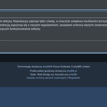
witryny. Rejestracja zajmuje tylko chwilę, a znacznie zwiększa możliwości korzyst
estracją zapoznaj się z naszym regulaminem, zasadami ochrony danych osobowyc
zących funkcjonowania witryny.
Technologię dostarcza
phpBB
® Forum Software © phpBB Limited
Polski pakiet językowy dostarcza
phpBB.pl
Style: Multi Design by Joyce&Luna
phpBB
Zasady ochrony danych osobowych
|
Regulamin