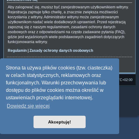
Aby zalogować się, musisz być zarejestrowanym użytkownikiem witryny.
Rejestracja zajmuje tylko chwilę, a znacznie zwiększa możliwości
korzystania z witryny. Administrator witryny może zarejestrowanym
użytkownikom nadać wiele dodatkowych uprawnień. Przed rejestracją
zapoznaj się z naszym regulaminem, zasadami ochrony danych
osobowych oraz z odpowiedziami na często zadawane pytania (FAQ),
gdzie jest wyjaśnionych wiele podstawowych zagadnień dotyczących
funkcjonowania witryny.
Regulamin
|
Zasady ochrony danych osobowych
Zarejestruj się
Strona ta używa plików cookies (tzw. ciasteczka)
w celach statystycznych, reklamowych oraz
Strona domowa
Forum Satedu
Strefa czasowa
UTC+02:00
funkcjonalnych. Warunki przechowywania lub
dostępu do plików cookies można określić w
Technologię dostarcza
phpBB
® Forum Software © phpBB Limited
Polski pakiet językowy dostarcza
phpBB.pl
ustawieniach przeglądarki internetowej.
Style: Multi Design by Joyce&Luna
phpBB
Dowiedz się więcej
Zasady ochrony danych osobowych
|
Regulamin
Akceptuję!