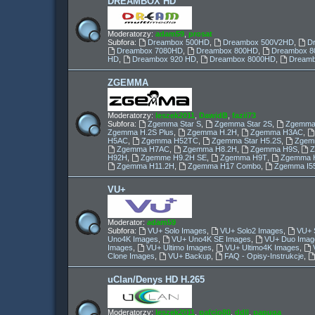
DREAMBOX HD
Moderatorzy:
adam59
,
prosat
Subfora:
Dreambox 500HD
,
Dreambox 500V2HD
,
D
Dreambox 7080HD
,
Dreambox 800HD
,
Dreambox 8
HD
,
Dreambox 920 HD
,
Dreambox 8000HD
,
Dream
ZGEMMA
Moderatorzy:
leszek2011
,
DawidB
,
fazii73
Subfora:
Zgemma Star S
,
Zgemma Star 2S
,
Zgemma
Zgemma H.2S Plus
,
Zgemma H.2H
,
Zgemma H3AC
,
H5AC
,
Zgemma H52TC
,
Zgemma Star H5.2S
,
Zgemm
Zgemma H7AC
,
Zgemma H8.2H
,
Zgemma H9S
,
H92H
,
Zgemme H9.2H SE
,
Zgemma H9T
,
Zgemma H
Zgemma H11.2H
,
Zgemma H17 Combo
,
Zgemma I5
VU+
Moderator:
adam59
Subfora:
VU+ Solo Images
,
VU+ Solo2 Images
,
VU+ 
Uno4K Images
,
VU+ Uno4K SE Images
,
VU+ Duo Imag
Images
,
VU+ Ultimo Images
,
VU+ Ultimo4K Images
,
Clone Images
,
VU+ Backup
,
FAQ - Opisy-Instrukcje
,
uClan/Denys HD H.265
Moderatorzy:
leszek2011
,
pafcio80
,
ddll
,
papuga