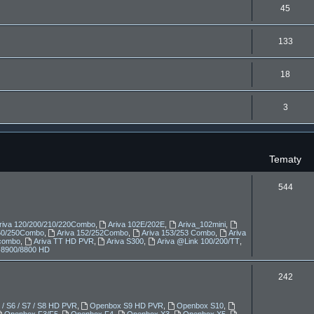
T
45
m
t
e
a
y
T
133
m
t
e
a
y
T
18
m
t
e
a
y
T
3
m
t
e
a
y
m
t
Tematy
a
y
t
T
544
y
e
m
riva 120/200/210/220Combo
,
Ariva 102E/202E
,
Ariva_102mini
,
150/250Combo
,
Ariva 152/252Combo
,
Ariva 153/253 Combo
,
Ariva
a
combo
,
Ariva TT HD PVR
,
Ariva S300
,
Ariva @Link 100/200/TT
,
-8900/8800 HD
t
T
242
y
e
/ S6 / S7 / S8 HD PVR
,
Openbox S9 HD PVR
,
Openbox S10
,
m
Openbox F3/F5
,
Openbox F4
,
Openbox X3
,
Openbox X5
,