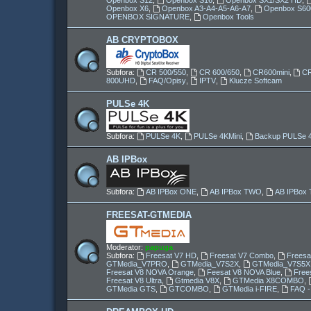
Openbox X6
,
Openbox A3-A4-A5-A6-A7
,
Openbox S60
OPENBOX SIGNATURE
,
Openbox Tools
AB CRYPTOBOX
Subfora:
CR 500/550
,
CR 600/650
,
CR600mini
,
C
800UHD
,
FAQ/Opisy
,
IPTV
,
Klucze Softcam
PULSe 4K
Subfora:
PULSe 4K
,
PULSe 4KMini
,
Backup PULSe 
AB IPBox
Subfora:
AB IPBox ONE
,
AB IPBox TWO
,
AB IPBo
FREESAT-GTMEDIA
Moderator:
papuga
Subfora:
Freesat V7 HD
,
Freesat V7 Combo
,
Freesa
GTMedia_V7PRO
,
GTMedia_V7S2X
,
GTMedia_V7S5X
Freesat V8 NOVA Orange
,
Feesat V8 NOVA Blue
,
Free
Freesat V8 Ultra
,
Gtmedia V8X
,
GTMedia X8COMBO
,
GTMedia GTS
,
GTCOMBO
,
GTMedia i-FIRE
,
FAQ -