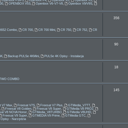
00
,
OPENBOX V5S
,
Openbox V6-V7-V8
,
Openbox V9/V9S
,
a
t
T
356
y
e
R652 Combo
,
CR 700
,
CR 700 Mini
,
CR 750
,
CR 752
,
CR
m
a
T
90
t
e
y
4K
,
Backup PULSe 4KMini
,
PULSe 4K Opisy - Instalacja
m
a
T
18
t
e
x TWO COMBO
y
m
a
T
145
t
e
y
m
t V7 Max
,
Freesat V7S
,
Freesat V7 Plus
,
GTMedia_V7TT
,
,
Freesat V8 Golden
,
Freesat V8 Super
,
GTMedia V8 PRO2
,
a
sat V8 NOVA Honor
,
GTMedia_V8TURBO
,
GTMedia V8UHD
,
Freesat V9 Super
,
GTMEDIA V9 Prime
,
GTMedia GTC
,
 Opisy - Narzędzia
t
y