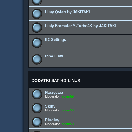
Listy Qviart by JAKITAKI
Listy Formuler S-Turbo4K by JAKITAKI
E2 Settings
Inne Listy
DODATKI SAT HD-LINUX
Narzędzia
Moderator:
adam59
Skiny
Moderator:
adam59
Pluginy
Moderator:
adam59