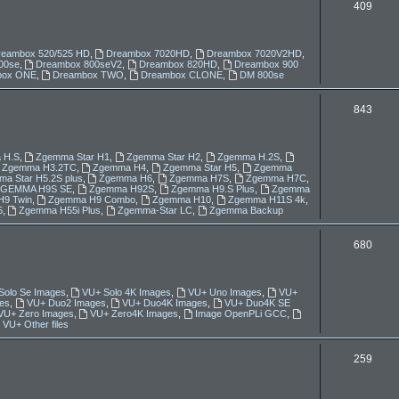
T
409
e
m
reambox 520/525 HD
,
Dreambox 7020HD
,
Dreambox 7020V2HD
,
00se
,
Dreambox 800seV2
,
Dreambox 820HD
,
Dreambox 900
a
box ONE
,
Dreambox TWO
,
Dreambox CLONE
,
DM 800se
t
T
843
y
e
m
 H.S
,
Zgemma Star H1
,
Zgemma Star H2
,
Zgemma H.2S
,
Zgemma H3.2TC
,
Zgemma H4
,
Zgemma Star H5
,
Zgemma
a
a Star H5.2S plus
,
Zgemma H6
,
Zgemma H7S
,
Zgemma H7C
,
ZGEMMA H9S SE
,
Zgemma H92S
,
Zgemma H9.S Plus
,
Zgemma
9 Twin
,
Zgemma H9 Combo
,
Zgemma H10
,
Zgemma H11S 4k
,
t
5
,
Zgemma H55i Plus
,
Zgemma-Star LC
,
Zgemma Backup
y
T
680
e
m
Solo Se Images
,
VU+ Solo 4K Images
,
VU+ Uno Images
,
VU+
es
,
VU+ Duo2 Images
,
VU+ Duo4K Images
,
VU+ Duo4K SE
a
VU+ Zero Images
,
VU+ Zero4K Images
,
Image OpenPLi GCC
,
VU+ Other files
t
T
259
y
e