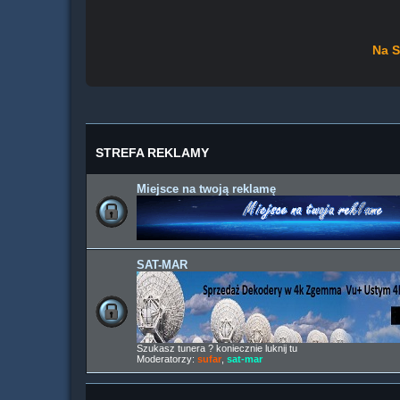
Na S
STREFA REKLAMY
Miejsce na twoją reklamę
SAT-MAR
Szukasz tunera ? koniecznie luknij tu
Moderatorzy:
sufar
,
sat-mar