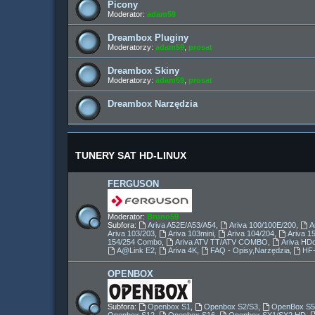
Picony
Moderator:
adam59
Dreambox Pluginy
Moderatorzy:
adam59
,
prosat
Dreambox Skiny
Moderatorzy:
adam59
,
prosat
Dreambox Narzędzia
TUNERY SAT HD-LINUX
FERGUSON
Moderator:
Bruno59
Subfora:
Ariva A52E/A53/A54
,
Ariva 100/100E/200
,
A
Ariva 103/203
,
Ariva 103mini
,
Ariva 104/204
,
Ariva 
154/254 Combo
,
Ariva ATV TT/ATV COMBO
,
Ariva HD
A@Link E2
,
Ariva 4K
,
FAQ - Opisy,Narzędzia
,
HF
OPENBOX
Subfora:
Openbox S1
,
Openbox S2/S3
,
OpenBox S5 
Openbox S12
,
Openbox S16
,
Openbox SX1/SX2 HD
,