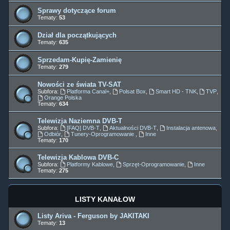
Sprawy dotyczące forum
Tematy:
53
Dział dla początkujących
Tematy:
635
Sprzedam-Kupię-Zamienię
Tematy:
279
Nowości ze świata TV-SAT
Subfora:
Platforma Canal+
,
Polsat Box
,
Smart HD - TNK
,
TVP
,
Orange Polska
Tematy:
634
Telewizja Naziemna DVB-T
Subfora:
[FAQ] DVB-T
,
Aktualności DVB-T
,
Instalacja antenowa
,
Odbiór
,
Tunery-Oprogramowanie
,
Inne
Tematy:
170
Telewizja Kablowa DVB-C
Subfora:
Platformy Kablowe
,
Sprzęt-Oprogramowanie
,
Inne
Tematy:
275
LISTY KANAŁÓW
Listy Ariva - Ferguson by JAKITAKI
Tematy:
13