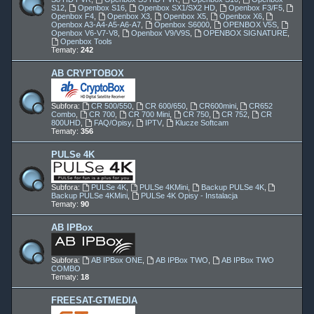
S12
,
Openbox S16
,
Openbox SX1/SX2 HD
,
Openbox F3/F5
,
Openbox F4
,
Openbox X3
,
Openbox X5
,
Openbox X6
,
Openbox A3-A4-A5-A6-A7
,
Openbox S6000
,
OPENBOX V5S
,
Openbox V6-V7-V8
,
Openbox V9/V9S
,
OPENBOX SIGNATURE
,
Openbox Tools
Tematy:
242
AB CRYPTOBOX
Subfora:
CR 500/550
,
CR 600/650
,
CR600mini
,
CR652
Combo
,
CR 700
,
CR 700 Mini
,
CR 750
,
CR 752
,
CR
800UHD
,
FAQ/Opisy
,
IPTV
,
Klucze Softcam
Tematy:
356
PULSe 4K
Subfora:
PULSe 4K
,
PULSe 4KMini
,
Backup PULSe 4K
,
Backup PULSe 4KMini
,
PULSe 4K Opisy - Instalacja
Tematy:
90
AB IPBox
Subfora:
AB IPBox ONE
,
AB IPBox TWO
,
AB IPBox TWO
COMBO
Tematy:
18
FREESAT-GTMEDIA