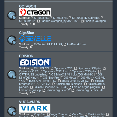
OCTAGON
Subfora:
SF4008 4K
,
SF8008 4K
,
SF 8008 4K Supreme
,
SF8008m 4K
,
Backup Octagon_by JAKITAKI
,
Backup Octagon
Tematy:
150
GigaBlue
Subfora:
GiGaBlue UHD UE 4K
,
GaBlue 4K Pro
Tematy:
8
EDISION
Subfora:
OPTIMUSS
,
Optimuss OS1
,
Optimuss OS1plus
,
Optimuss OS2
,
Optimuss OS2plus
,
Optimuss OS3 plus
,
OPTIMUSS underline
,
OS Mini/OS Mini plus/OS Mini 4K
,
OS
Nino/OS Nino+
,
OS Nino Pro
,
OS Mega
,
OS Mio 4K /OS Mio
4K+
,
EDISION Primo IP S2
,
Spark Linux (DVB-S2)
,
Edision
progressiv HD (DVB-S2)
,
Edision argus classic
,
Edision argus
piccollo
,
Edision Piccollino S2+T2/C
,
Edision argus pingulux
,
Edision argus vip
,
Edision argus vip 2
,
Edision argus mini SAT
Tematy:
157
VUGA-VIARK
Subfora:
Vuga Sat
,
Vuga Combo
,
Viark Sat
,
Viark Combo
,