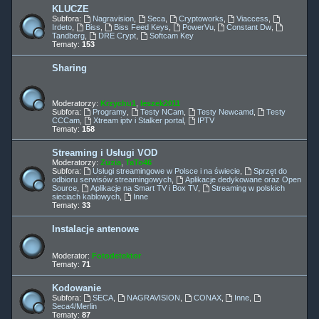
KLUCZE
Subfora:
Nagravision
,
Seca
,
Cryptoworks
,
Viaccess
,
Irdeto
,
Biss
,
Biss Feed Keys
,
PowerVu
,
Constant Dw
,
Tandberg
,
DRE Crypt
,
Softcam Key
Tematy:
153
Sharing
Moderatorzy:
Krzychu1
,
leszek2011
Subfora:
Programy
,
Testy NCam
,
Testy Newcamd
,
Testy
CCCam
,
Xtream iptv i Stalker portal
,
IPTV
Tematy:
158
Streaming i Usługi VOD
Moderatorzy:
Zuzia
,
TaTo46
Subfora:
Usługi streamingowe w Polsce i na świecie
,
Sprzęt do
odbioru serwisów streamingowych
,
Aplikacje dedykowane oraz Open
Source
,
Aplikacje na Smart TV i Box TV
,
Streaming w polskich
sieciach kablowych
,
Inne
Tematy:
33
Instalacje antenowe
Moderator:
Fotodetektor
Tematy:
71
Kodowanie
Subfora:
SECA
,
NAGRAVISION
,
CONAX
,
Inne
,
Seca4/Merlin
Tematy:
87