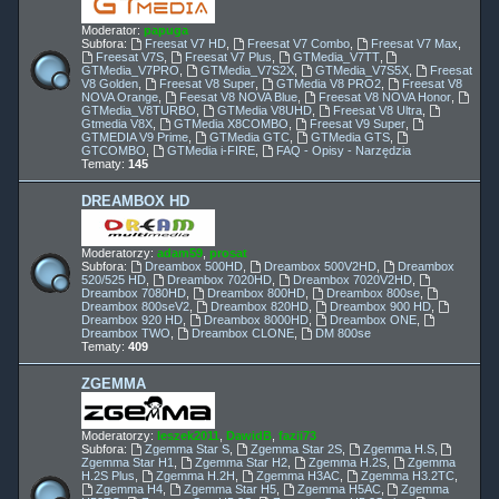
Moderator:
papuga
Subfora:
Freesat V7 HD
,
Freesat V7 Combo
,
Freesat V7 Max
,
Freesat V7S
,
Freesat V7 Plus
,
GTMedia_V7TT
,
GTMedia_V7PRO
,
GTMedia_V7S2X
,
GTMedia_V7S5X
,
Freesat
V8 Golden
,
Freesat V8 Super
,
GTMedia V8 PRO2
,
Freesat V8
NOVA Orange
,
Feesat V8 NOVA Blue
,
Freesat V8 NOVA Honor
,
GTMedia_V8TURBO
,
GTMedia V8UHD
,
Freesat V8 Ultra
,
Gtmedia V8X
,
GTMedia X8COMBO
,
Freesat V9 Super
,
GTMEDIA V9 Prime
,
GTMedia GTC
,
GTMedia GTS
,
GTCOMBO
,
GTMedia i-FIRE
,
FAQ - Opisy - Narzędzia
Tematy:
145
DREAMBOX HD
Moderatorzy:
adam59
,
prosat
Subfora:
Dreambox 500HD
,
Dreambox 500V2HD
,
Dreambox
520/525 HD
,
Dreambox 7020HD
,
Dreambox 7020V2HD
,
Dreambox 7080HD
,
Dreambox 800HD
,
Dreambox 800se
,
Dreambox 800seV2
,
Dreambox 820HD
,
Dreambox 900 HD
,
Dreambox 920 HD
,
Dreambox 8000HD
,
Dreambox ONE
,
Dreambox TWO
,
Dreambox CLONE
,
DM 800se
Tematy:
409
ZGEMMA
Moderatorzy:
leszek2011
,
DawidB
,
fazii73
Subfora:
Zgemma Star S
,
Zgemma Star 2S
,
Zgemma H.S
,
Zgemma Star H1
,
Zgemma Star H2
,
Zgemma H.2S
,
Zgemma
H.2S Plus
,
Zgemma H.2H
,
Zgemma H3AC
,
Zgemma H3.2TC
,
Zgemma H4
,
Zgemma Star H5
,
Zgemma H5AC
,
Zgemma