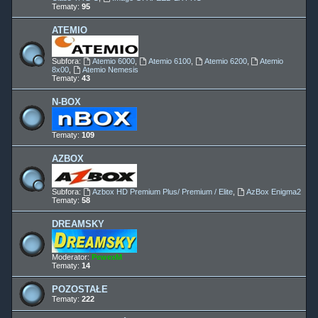
Tematy:
95
ATEMIO
Subfora:
Atemio 6000
,
Atemio 6100
,
Atemio 6200
,
Atemio
8x00
,
Atemio Nemesis
Tematy:
43
N-BOX
Tematy:
109
AZBOX
Subfora:
Azbox HD Premium Plus/ Premium / Elite
,
AzBox Enigma2
Tematy:
58
DREAMSKY
Moderator:
PewexM
Tematy:
14
POZOSTAŁE
Tematy:
222