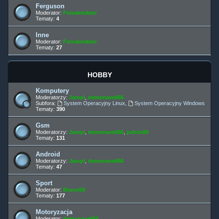
Ferguson
Moderator:
Fotodetektor
Tematy:
4
Inne
Moderator:
Fotodetektor
Tematy:
27
HOBBY
Komputery
Moderatorzy:
Jaropl
,
demonave666
Subfora:
System Operacyjny Linux
,
System Operacyjny Windows
Tematy:
390
Gsm
Moderatorzy:
Jaropl
,
demonave666
,
pafcio80
Tematy:
131
Android
Moderatorzy:
Jaropl
,
demonave666
Tematy:
47
Sport
Moderator:
Bruno59
Tematy:
177
Motoryzacja
Moderator:
demonave666