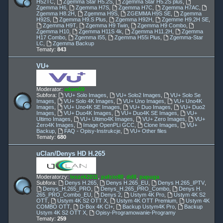
H52TC
,
Zgemma Star H5.2S
,
Zgemma Star H5.2S plus
,
Zgemma H6
,
Zgemma H7S
,
Zgemma H7C
,
Zgemma H7AC
,
Zgemma H8.2H
,
Zgemma H9S
,
ZGEMMA H9S SE
,
Zgemma
H92S
,
Zgemma H9.S Plus
,
Zgemma H92H
,
Zgemme H9.2H SE
,
Zgemma H9T
,
Zgemma H9 Twin
,
Zgemma H9 Combo
,
Zgemma H10
,
Zgemma H11S 4k
,
Zgemma H11.2H
,
Zgemma
H17 Combo
,
Zgemma I55
,
Zgemma H55i Plus
,
Zgemma-Star
LC
,
Zgemma Backup
Tematy:
843
VU+
Moderator:
adam59
Subfora:
VU+ Solo Images
,
VU+ Solo2 Images
,
VU+ Solo Se
Images
,
VU+ Solo 4K Images
,
VU+ Uno Images
,
VU+ Uno4K
Images
,
VU+ Uno4K SE Images
,
VU+ Duo Images
,
VU+ Duo2
Images
,
VU+ Duo4K Images
,
VU+ Duo4K SE Images
,
VU+
Ultimo Images
,
VU+ Ultimo4K Images
,
VU+ Zero Images
,
VU+
Zero4K Images
,
Image OpenPLi GCC
,
Clone Images
,
VU+
Backup
,
FAQ - Opisy-Instrukcje
,
VU+ Other files
Tematy:
680
uClan/Denys HD H.265
Moderatorzy:
leszek2011
,
pafcio80
,
ddll
,
papuga
Subfora:
Denys H.265
,
Denys H.265_EU
,
Denys H.265_IPTV
,
Denys_H.265_PRO
,
Denys_H.265_PRO_Combo
,
Denys H.
265_PRO_Combo_EU
,
Denys 2
,
Ustym 4K Pro
,
Ustym 4K S2
OTT
,
Ustym 4K S2 OTT X
,
Ustym 4K OTT Premium
,
Ustym 4K
COMBO OTT
,
D-Box 4K CI+
,
Backup Ustym4K Pro
,
Backup
Ustym 4K S2 OTT X
,
Opisy-Programowanie-Programy
Tematy:
259