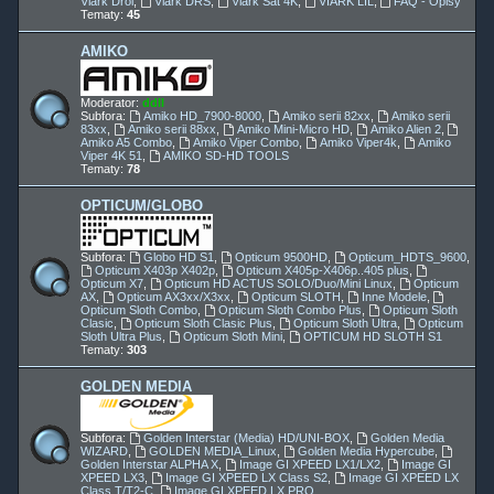
Viark Droi
,
Viark DRS
,
Viark Sat 4K
,
VIARK LIL
,
FAQ - Opisy
Tematy:
45
AMIKO
Moderator:
ddll
Subfora:
Amiko HD_7900-8000
,
Amiko serii 82xx
,
Amiko serii
83xx
,
Amiko serii 88xx
,
Amiko Mini-Micro HD
,
Amiko Alien 2
,
Amiko A5 Combo
,
Amiko Viper Combo
,
Amiko Viper4k
,
Amiko
Viper 4K 51
,
AMIKO SD-HD TOOLS
Tematy:
78
OPTICUM/GLOBO
Subfora:
Globo HD S1
,
Opticum 9500HD
,
Opticum_HDTS_9600
,
Opticum X403p X402p
,
Opticum X405p-X406p..405 plus
,
Opticum X7
,
Opticum HD ACTUS SOLO/Duo/Mini Linux
,
Opticum
AX
,
Opticum AX3xx/X3xx
,
Opticum SLOTH
,
Inne Modele
,
Opticum Sloth Combo
,
Opticum Sloth Combo Plus
,
Opticum Sloth
Clasic
,
Opticum Sloth Clasic Plus
,
Opticum Sloth Ultra
,
Opticum
Sloth Ultra Plus
,
Opticum Sloth Mini
,
OPTICUM HD SLOTH S1
Tematy:
303
GOLDEN MEDIA
Subfora:
Golden Interstar (Media) HD/UNI-BOX
,
Golden Media
WIZARD
,
GOLDEN MEDIA_Linux
,
Golden Media Hypercube
,
Golden Interstar ALPHA X
,
Image GI XPEED LX1/LX2
,
Image GI
XPEED LX3
,
Image GI XPEED LX Class S2
,
Image GI XPEED LX
Class T/T2-C
,
Image GI XPEED LX PRO