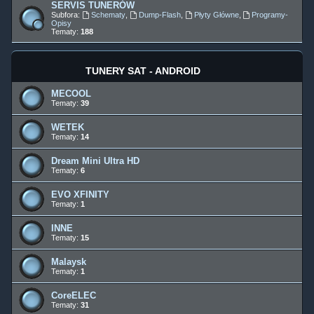
SERVIS TUNERÓW
Subfora:
Schematy
,
Dump-Flash
,
Płyty Główne
,
Programy-
Opisy
Tematy:
188
TUNERY SAT - ANDROID
MECOOL
Tematy:
39
WETEK
Tematy:
14
Dream Mini Ultra HD
Tematy:
6
EVO XFINITY
Tematy:
1
INNE
Tematy:
15
Malaysk
Tematy:
1
CoreELEC
Tematy:
31