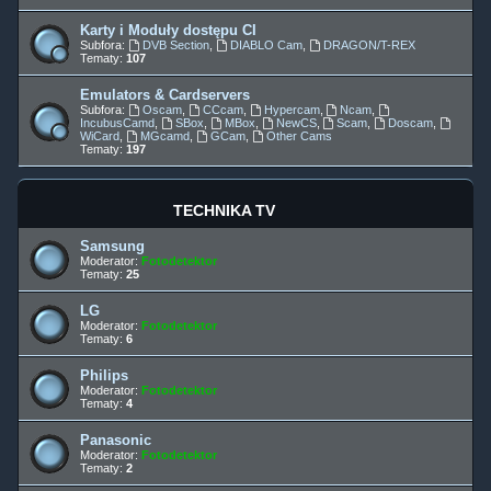
Karty i Moduły dostępu CI
Subfora:
DVB Section
,
DIABLO Cam
,
DRAGON/T-REX
Tematy:
107
Emulators & Cardservers
Subfora:
Oscam
,
CCcam
,
Hypercam
,
Ncam
,
IncubusCamd
,
SBox
,
MBox
,
NewCS
,
Scam
,
Doscam
,
WiCard
,
MGcamd
,
GCam
,
Other Cams
Tematy:
197
TECHNIKA TV
Samsung
Moderator:
Fotodetektor
Tematy:
25
LG
Moderator:
Fotodetektor
Tematy:
6
Philips
Moderator:
Fotodetektor
Tematy:
4
Panasonic
Moderator:
Fotodetektor
Tematy:
2