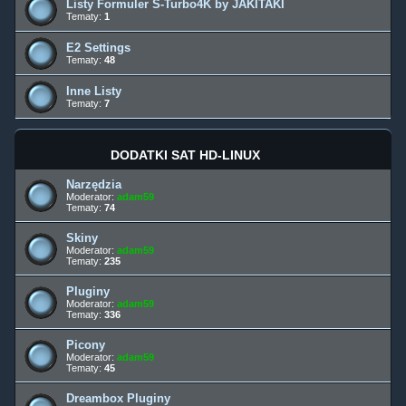
Listy Formuler S-Turbo4K by JAKITAKI
Tematy:
1
E2 Settings
Tematy:
48
Inne Listy
Tematy:
7
DODATKI SAT HD-LINUX
Narzędzia
Moderator:
adam59
Tematy:
74
Skiny
Moderator:
adam59
Tematy:
235
Pluginy
Moderator:
adam59
Tematy:
336
Picony
Moderator:
adam59
Tematy:
45
Dreambox Pluginy