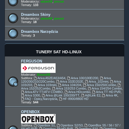
Moderatorzy:
adam59
,
prosat
Tematy:
133
Dreambox Skiny
Moderatorzy:
adam59
,
prosat
Tematy:
18
Dreambox Narzędzia
Tematy:
3
TUNERY SAT HD-LINUX
FERGUSON
Moderator:
Bruno59
Subfora:
Ariva A52E/A53/A54
,
Ariva 100/100E/200
,
Ariva
120/200/210/220Combo
,
Ariva 102E/202E
,
Ariva_102mini
,
Ariva
103/203
,
Ariva 103mini
,
Ariva 104/204
,
Ariva 150/250Combo
,
Ariva 152/252Combo
,
Ariva 153/253 Combo
,
Ariva 154/254 Combo
,
Ariva ATV TT/ATV COMBO
,
Ariva HDcombo
,
Ariva TT HD PVR
,
Ariva S300
,
Ariva @Link 100/200/TT
,
A@Link E2
,
Ariva 4K
,
FAQ - Opisy,Narzędzia
,
HF-8900/8800 HD
Tematy:
544
OPENBOX
Subfora:
Openbox S1
,
Openbox S2/S3
,
OpenBox S5 / S6 / S7 /
S8 HD PVR
,
Openbox S9 HD PVR
,
Openbox S10
,
Openbox