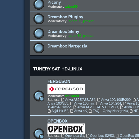
Picony
Moderator:
adam59
Dreambox Pluginy
Moderatorzy:
adam59
,
prosat
Dreambox Skiny
Moderatorzy:
adam59
,
prosat
Dreambox Narzędzia
TUNERY SAT HD-LINUX
FERGUSON
Moderator:
Bruno59
Subfora:
Ariva A52E/A53/A54
,
Ariva 100/100E/200
,
A
Ariva 103/203
,
Ariva 103mini
,
Ariva 104/204
,
Ariva 
154/254 Combo
,
Ariva ATV TT/ATV COMBO
,
Ariva HD
A@Link E2
,
Ariva 4K
,
FAQ - Opisy,Narzędzia
,
HF
OPENBOX
Subfora:
Openbox S1
,
Openbox S2/S3
,
OpenBox S5 