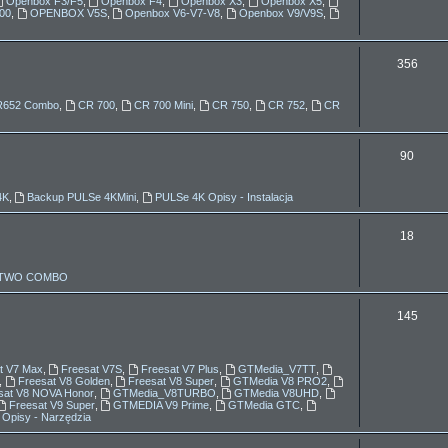
Openbox F3/F5
,
Openbox F4
,
Openbox X3
,
Openbox X5
,
00
,
OPENBOX V5S
,
Openbox V6-V7-V8
,
Openbox V9/V9S
,
a
t
T
356
y
e
R652 Combo
,
CR 700
,
CR 700 Mini
,
CR 750
,
CR 752
,
CR
m
a
T
90
t
e
y
4K
,
Backup PULSe 4KMini
,
PULSe 4K Opisy - Instalacja
m
a
T
18
t
e
x TWO COMBO
y
m
a
T
145
t
e
y
m
t V7 Max
,
Freesat V7S
,
Freesat V7 Plus
,
GTMedia_V7TT
,
,
Freesat V8 Golden
,
Freesat V8 Super
,
GTMedia V8 PRO2
,
a
sat V8 NOVA Honor
,
GTMedia_V8TURBO
,
GTMedia V8UHD
,
Freesat V9 Super
,
GTMEDIA V9 Prime
,
GTMedia GTC
,
 Opisy - Narzędzia
t
y