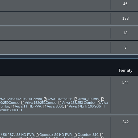
y
T
45
m
t
e
a
y
T
133
m
t
e
a
y
T
18
m
t
e
a
y
T
3
m
t
e
a
y
m
t
Tematy
a
y
t
T
544
y
e
m
riva 120/200/210/220Combo
,
Ariva 102E/202E
,
Ariva_102mini
,
150/250Combo
,
Ariva 152/252Combo
,
Ariva 153/253 Combo
,
Ariva
a
combo
,
Ariva TT HD PVR
,
Ariva S300
,
Ariva @Link 100/200/TT
,
-8900/8800 HD
t
T
242
y
e
/ S6 / S7 / S8 HD PVR
,
Openbox S9 HD PVR
,
Openbox S10
,
m