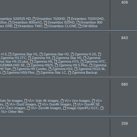
T
409
e
m
reambox 520/525 HD
,
Dreambox 7020HD
,
Dreambox 7020V2HD
,
00se
,
Dreambox 800seV2
,
Dreambox 820HD
,
Dreambox 900
a
box ONE
,
Dreambox TWO
,
Dreambox CLONE
,
DM 800se
t
T
843
y
e
m
 H.S
,
Zgemma Star H1
,
Zgemma Star H2
,
Zgemma H.2S
,
Zgemma H3.2TC
,
Zgemma H4
,
Zgemma Star H5
,
Zgemma
a
a Star H5.2S plus
,
Zgemma H6
,
Zgemma H7S
,
Zgemma H7C
,
ZGEMMA H9S SE
,
Zgemma H92S
,
Zgemma H9.S Plus
,
Zgemma
9 Twin
,
Zgemma H9 Combo
,
Zgemma H10
,
Zgemma H11S 4k
,
t
5
,
Zgemma H55i Plus
,
Zgemma-Star LC
,
Zgemma Backup
y
T
680
e
m
Solo Se Images
,
VU+ Solo 4K Images
,
VU+ Uno Images
,
VU+
es
,
VU+ Duo2 Images
,
VU+ Duo4K Images
,
VU+ Duo4K SE
a
VU+ Zero Images
,
VU+ Zero4K Images
,
Image OpenPLi GCC
,
VU+ Other files
t
T
259
y
e