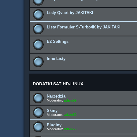
Listy Qviart by JAKITAKI
Listy Formuler S-Turbo4K by JAKITAKI
E2 Settings
Inne Listy
DODATKI SAT HD-LINUX
Narzędzia
Moderator:
adam59
Skiny
Moderator:
adam59
Pluginy
Moderator:
adam59