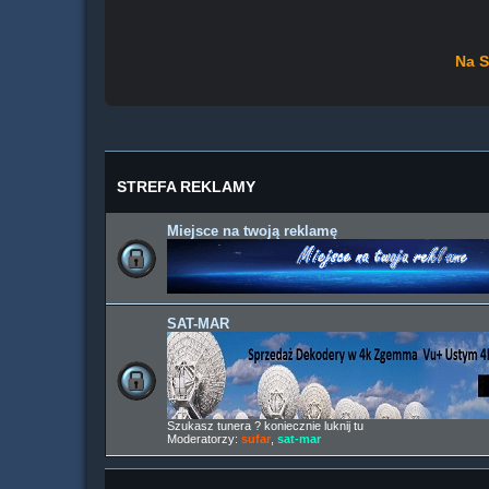
Na S
STREFA REKLAMY
Miejsce na twoją reklamę
SAT-MAR
Szukasz tunera ? koniecznie luknij tu
Moderatorzy:
sufar
,
sat-mar