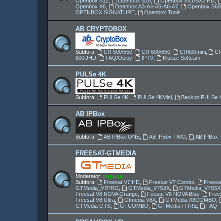
Openbox S12
,
Openbox S16
,
Openbox SX1/SX2 HD
,
Openbox X6
,
Openbox A3-A4-A5-A6-A7
,
Openbox S60
OPENBOX SIGNATURE
,
Openbox Tools
AB CRYPTOBOX
Subfora:
CR 500/550
,
CR 600/650
,
CR600mini
,
C
800UHD
,
FAQ/Opisy
,
IPTV
,
Klucze Softcam
PULSe 4K
Subfora:
PULSe 4K
,
PULSe 4KMini
,
Backup PULSe 
AB IPBox
Subfora:
AB IPBox ONE
,
AB IPBox TWO
,
AB IPBo
FREESAT-GTMEDIA
Moderator:
papuga
Subfora:
Freesat V7 HD
,
Freesat V7 Combo
,
Freesa
GTMedia_V7PRO
,
GTMedia_V7S2X
,
GTMedia_V7S5X
Freesat V8 NOVA Orange
,
Feesat V8 NOVA Blue
,
Free
Freesat V8 Ultra
,
Gtmedia V8X
,
GTMedia X8COMBO
,
GTMedia GTS
,
GTCOMBO
,
GTMedia i-FIRE
,
FAQ -