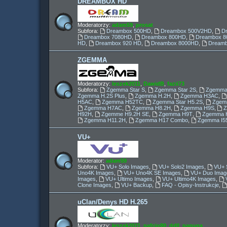
DREAMBOX HD
Moderatorzy:
adam59
,
prosat
Subfora:
Dreambox 500HD
,
Dreambox 500V2HD
,
D
Dreambox 7080HD
,
Dreambox 800HD
,
Dreambox 8
HD
,
Dreambox 920 HD
,
Dreambox 8000HD
,
Dream
ZGEMMA
Moderatorzy:
leszek2011
,
DawidB
,
fazii73
Subfora:
Zgemma Star S
,
Zgemma Star 2S
,
Zgemma
Zgemma H.2S Plus
,
Zgemma H.2H
,
Zgemma H3AC
,
H5AC
,
Zgemma H52TC
,
Zgemma Star H5.2S
,
Zgemm
Zgemma H7AC
,
Zgemma H8.2H
,
Zgemma H9S
,
H92H
,
Zgemme H9.2H SE
,
Zgemma H9T
,
Zgemma H
Zgemma H11.2H
,
Zgemma H17 Combo
,
Zgemma I5
VU+
Moderator:
adam59
Subfora:
VU+ Solo Images
,
VU+ Solo2 Images
,
VU+ 
Uno4K Images
,
VU+ Uno4K SE Images
,
VU+ Duo Imag
Images
,
VU+ Ultimo Images
,
VU+ Ultimo4K Images
,
Clone Images
,
VU+ Backup
,
FAQ - Opisy-Instrukcje
,
uClan/Denys HD H.265
Moderatorzy:
leszek2011
,
pafcio80
,
ddll
,
papuga