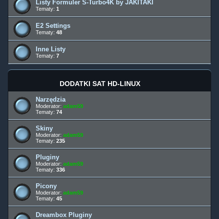
Listy Formuler S-Turbo4K by JAKITAKI
Tematy:
1
E2 Settings
Tematy:
48
Inne Listy
Tematy:
7
DODATKI SAT HD-LINUX
Narzędzia
Moderator:
adam59
Tematy:
74
Skiny
Moderator:
adam59
Tematy:
235
Pluginy
Moderator:
adam59
Tematy:
336
Picony
Moderator:
adam59
Tematy:
45
Dreambox Pluginy