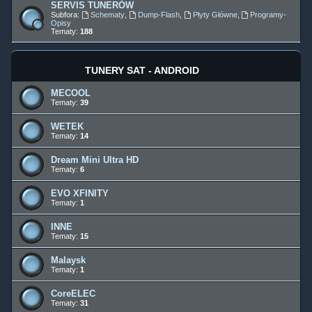
SERVIS TUNERÓW
Subfora:
Schematy
,
Dump-Flash
,
Płyty Główne
,
Programy-
Opisy
Tematy:
188
TUNERY SAT - ANDROID
MECOOL
Tematy:
39
WETEK
Tematy:
14
Dream Mini Ultra HD
Tematy:
6
EVO XFINITY
Tematy:
1
INNE
Tematy:
15
Malaysk
Tematy:
1
CoreELEC
Tematy:
31