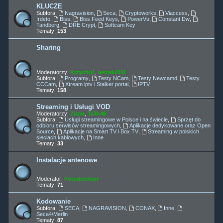
KLUCZE
Subfora:
Nagravision
,
Seca
,
Cryptoworks
,
Viaccess
,
Irdeto
,
Biss
,
Biss Feed Keys
,
PowerVu
,
Constant Dw
,
Tandberg
,
DRE Crypt
,
Softcam Key
Tematy:
153
Sharing
Moderatorzy:
Krzychu1
,
leszek2011
Subfora:
Programy
,
Testy NCam
,
Testy Newcamd
,
Testy
CCCam
,
Xtream iptv i Stalker portal
,
IPTV
Tematy:
158
Streaming i Usługi VOD
Moderatorzy:
Zuzia
,
TaTo46
Subfora:
Usługi streamingowe w Polsce i na świecie
,
Sprzęt do
odbioru serwisów streamingowych
,
Aplikacje dedykowane oraz Open
Source
,
Aplikacje na Smart TV i Box TV
,
Streaming w polskich
sieciach kablowych
,
Inne
Tematy:
33
Instalacje antenowe
Moderator:
Fotodetektor
Tematy:
71
Kodowanie
Subfora:
SECA
,
NAGRAVISION
,
CONAX
,
Inne
,
Seca4/Merlin
Tematy:
87