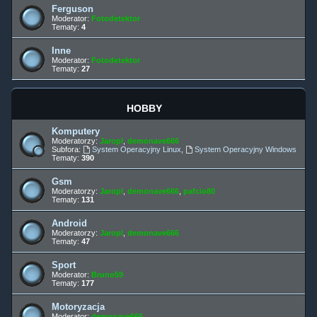
Ferguson
Moderator:
Fotodetektor
Tematy:
4
Inne
Moderator:
Fotodetektor
Tematy:
27
HOBBY
Komputery
Moderatorzy:
Jaropl
,
demonave666
Subfora:
System Operacyjny Linux
,
System Operacyjny Windows
Tematy:
390
Gsm
Moderatorzy:
Jaropl
,
demonave666
,
pafcio80
Tematy:
131
Android
Moderatorzy:
Jaropl
,
demonave666
Tematy:
47
Sport
Moderator:
Bruno59
Tematy:
177
Motoryzacja
Moderator:
demonave666