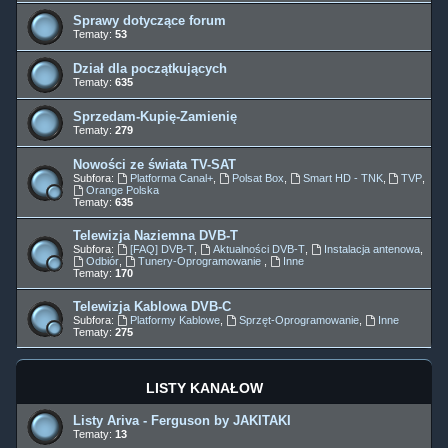
Sprawy dotyczące forum
Tematy:
53
Dział dla początkujących
Tematy:
635
Sprzedam-Kupię-Zamienię
Tematy:
279
Nowości ze świata TV-SAT
Subfora:
Platforma Canal+
,
Polsat Box
,
Smart HD - TNK
,
TVP
,
Orange Polska
Tematy:
635
Telewizja Naziemna DVB-T
Subfora:
[FAQ] DVB-T
,
Aktualności DVB-T
,
Instalacja antenowa
,
Odbiór
,
Tunery-Oprogramowanie
,
Inne
Tematy:
170
Telewizja Kablowa DVB-C
Subfora:
Platformy Kablowe
,
Sprzęt-Oprogramowanie
,
Inne
Tematy:
275
LISTY KANAŁÓW
Listy Ariva - Ferguson by JAKITAKI
Tematy:
13