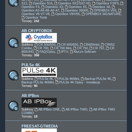
S12
,
Openbox S16
,
Openbox SX1/SX2 HD
,
Openbox F3/F5
,
Openbox F4
,
Openbox X3
,
Openbox X5
,
Openbox X6
,
Openbox A3-A4-A5-A6-A7
,
Openbox S6000
,
OPENBOX V5S
,
Openbox V6-V7-V8
,
Openbox V9/V9S
,
OPENBOX SIGNATURE
,
Openbox Tools
Tematy:
242
AB CRYPTOBOX
Subfora:
CR 500/550
,
CR 600/650
,
CR600mini
,
CR652
Combo
,
CR 700
,
CR 700 Mini
,
CR 750
,
CR 752
,
CR
800UHD
,
FAQ/Opisy
,
IPTV
,
Klucze Softcam
Tematy:
356
PULSe 4K
Subfora:
PULSe 4K
,
PULSe 4KMini
,
Backup PULSe 4K
,
Backup PULSe 4KMini
,
PULSe 4K Opisy - Instalacja
Tematy:
90
AB IPBox
Subfora:
AB IPBox ONE
,
AB IPBox TWO
,
AB IPBox TWO
COMBO
Tematy:
18
FREESAT-GTMEDIA