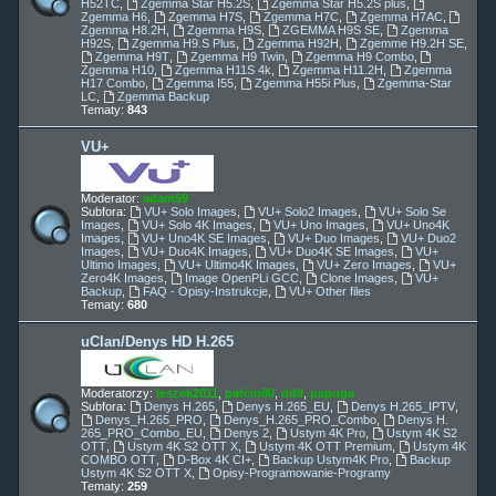
H52TC
,
Zgemma Star H5.2S
,
Zgemma Star H5.2S plus
,
Zgemma H6
,
Zgemma H7S
,
Zgemma H7C
,
Zgemma H7AC
,
Zgemma H8.2H
,
Zgemma H9S
,
ZGEMMA H9S SE
,
Zgemma
H92S
,
Zgemma H9.S Plus
,
Zgemma H92H
,
Zgemme H9.2H SE
,
Zgemma H9T
,
Zgemma H9 Twin
,
Zgemma H9 Combo
,
Zgemma H10
,
Zgemma H11S 4k
,
Zgemma H11.2H
,
Zgemma
H17 Combo
,
Zgemma I55
,
Zgemma H55i Plus
,
Zgemma-Star
LC
,
Zgemma Backup
Tematy:
843
VU+
Moderator:
adam59
Subfora:
VU+ Solo Images
,
VU+ Solo2 Images
,
VU+ Solo Se
Images
,
VU+ Solo 4K Images
,
VU+ Uno Images
,
VU+ Uno4K
Images
,
VU+ Uno4K SE Images
,
VU+ Duo Images
,
VU+ Duo2
Images
,
VU+ Duo4K Images
,
VU+ Duo4K SE Images
,
VU+
Ultimo Images
,
VU+ Ultimo4K Images
,
VU+ Zero Images
,
VU+
Zero4K Images
,
Image OpenPLi GCC
,
Clone Images
,
VU+
Backup
,
FAQ - Opisy-Instrukcje
,
VU+ Other files
Tematy:
680
uClan/Denys HD H.265
Moderatorzy:
leszek2011
,
pafcio80
,
ddll
,
papuga
Subfora:
Denys H.265
,
Denys H.265_EU
,
Denys H.265_IPTV
,
Denys_H.265_PRO
,
Denys_H.265_PRO_Combo
,
Denys H.
265_PRO_Combo_EU
,
Denys 2
,
Ustym 4K Pro
,
Ustym 4K S2
OTT
,
Ustym 4K S2 OTT X
,
Ustym 4K OTT Premium
,
Ustym 4K
COMBO OTT
,
D-Box 4K CI+
,
Backup Ustym4K Pro
,
Backup
Ustym 4K S2 OTT X
,
Opisy-Programowanie-Programy
Tematy:
259