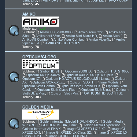
Viark Droi
,
Viark DRS
,
Viark Sat 4K
,
VIARK LIL
,
FAQ - Opisy
Tematy:
45
AMIKO
Moderator:
ddll
Subfora:
Amiko HD_7900-8000
,
Amiko serii 82xx
,
Amiko serii
83xx
,
Amiko serii 88xx
,
Amiko Mini-Micro HD
,
Amiko Alien 2
,
Amiko A5 Combo
,
Amiko Viper Combo
,
Amiko Viper4k
,
Amiko
Viper 4K 51
,
AMIKO SD-HD TOOLS
Tematy:
78
OPTICUM/GLOBO
Subfora:
Globo HD S1
,
Opticum 9500HD
,
Opticum_HDTS_9600
,
Opticum X403p X402p
,
Opticum X405p-X406p..405 plus
,
Opticum X7
,
Opticum HD ACTUS SOLO/Duo/Mini Linux
,
Opticum
AX
,
Opticum AX3xx/X3xx
,
Opticum SLOTH
,
Inne Modele
,
Opticum Sloth Combo
,
Opticum Sloth Combo Plus
,
Opticum Sloth
Clasic
,
Opticum Sloth Clasic Plus
,
Opticum Sloth Ultra
,
Opticum
Sloth Ultra Plus
,
Opticum Sloth Mini
,
OPTICUM HD SLOTH S1
Tematy:
303
GOLDEN MEDIA
Subfora:
Golden Interstar (Media) HD/UNI-BOX
,
Golden Media
WIZARD
,
GOLDEN MEDIA_Linux
,
Golden Media Hypercube
,
Golden Interstar ALPHA X
,
Image GI XPEED LX1/LX2
,
Image GI
XPEED LX3
,
Image GI XPEED LX Class S2
,
Image GI XPEED LX
Class T/T2-C
,
Image GI XPEED LX PRO