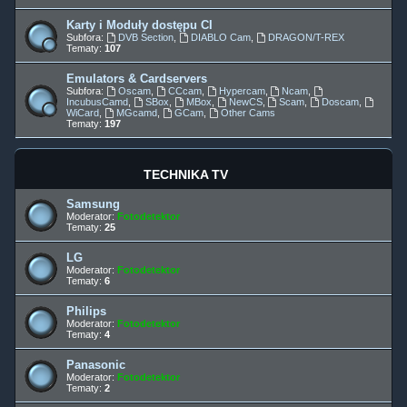
Karty i Moduły dostępu CI
Subfora:
DVB Section
,
DIABLO Cam
,
DRAGON/T-REX
Tematy:
107
Emulators & Cardservers
Subfora:
Oscam
,
CCcam
,
Hypercam
,
Ncam
,
IncubusCamd
,
SBox
,
MBox
,
NewCS
,
Scam
,
Doscam
,
WiCard
,
MGcamd
,
GCam
,
Other Cams
Tematy:
197
TECHNIKA TV
Samsung
Moderator:
Fotodetektor
Tematy:
25
LG
Moderator:
Fotodetektor
Tematy:
6
Philips
Moderator:
Fotodetektor
Tematy:
4
Panasonic
Moderator:
Fotodetektor
Tematy:
2