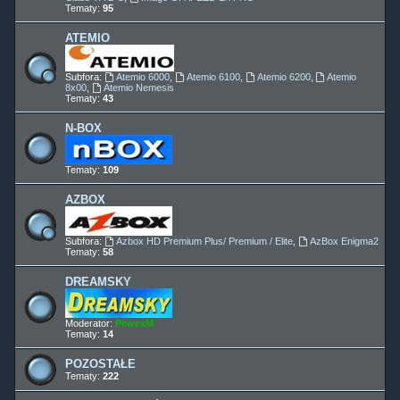
Tematy:
95
ATEMIO
Subfora:
Atemio 6000
,
Atemio 6100
,
Atemio 6200
,
Atemio
8x00
,
Atemio Nemesis
Tematy:
43
N-BOX
Tematy:
109
AZBOX
Subfora:
Azbox HD Premium Plus/ Premium / Elite
,
AzBox Enigma2
Tematy:
58
DREAMSKY
Moderator:
PewexM
Tematy:
14
POZOSTAŁE
Tematy:
222