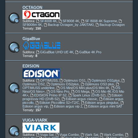
OCTAGON
Subfora:
SF4008 4K
,
SF8008 4K
,
SF 8008 4K Supreme
,
SF8008m 4K
,
Backup Octagon_by JAKITAKI
,
Backup Octagon
Tematy:
150
GigaBlue
Subfora:
GiGaBlue UHD UE 4K
,
GaBlue 4K Pro
Tematy:
8
EDISION
Subfora:
OPTIMUSS
,
Optimuss OS1
,
Optimuss OS1plus
,
Optimuss OS2
,
Optimuss OS2plus
,
Optimuss OS3 plus
,
OPTIMUSS underline
,
OS Mini/OS Mini plus/OS Mini 4K
,
OS
Nino/OS Nino+
,
OS Nino Pro
,
OS Mega
,
OS Mio 4K /OS Mio
4K+
,
EDISION Primo IP S2
,
Spark Linux (DVB-S2)
,
Edision
progressiv HD (DVB-S2)
,
Edision argus classic
,
Edision argus
piccollo
,
Edision Piccollino S2+T2/C
,
Edision argus pingulux
,
Edision argus vip
,
Edision argus vip 2
,
Edision argus mini SAT
Tematy:
157
VUGA-VIARK
Subfora:
Vuga Sat
,
Vuga Combo
,
Viark Sat
,
Viark Combo
,