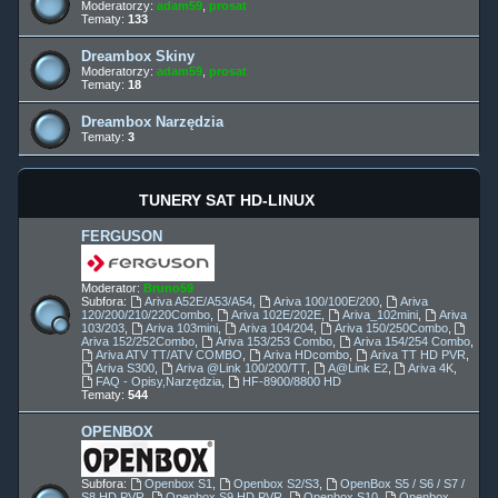
Moderatorzy:
adam59
,
prosat
Tematy:
133
Dreambox Skiny
Moderatorzy:
adam59
,
prosat
Tematy:
18
Dreambox Narzędzia
Tematy:
3
TUNERY SAT HD-LINUX
FERGUSON
Moderator:
Bruno59
Subfora:
Ariva A52E/A53/A54
,
Ariva 100/100E/200
,
Ariva
120/200/210/220Combo
,
Ariva 102E/202E
,
Ariva_102mini
,
Ariva
103/203
,
Ariva 103mini
,
Ariva 104/204
,
Ariva 150/250Combo
,
Ariva 152/252Combo
,
Ariva 153/253 Combo
,
Ariva 154/254 Combo
,
Ariva ATV TT/ATV COMBO
,
Ariva HDcombo
,
Ariva TT HD PVR
,
Ariva S300
,
Ariva @Link 100/200/TT
,
A@Link E2
,
Ariva 4K
,
FAQ - Opisy,Narzędzia
,
HF-8900/8800 HD
Tematy:
544
OPENBOX
Subfora:
Openbox S1
,
Openbox S2/S3
,
OpenBox S5 / S6 / S7 /
S8 HD PVR
,
Openbox S9 HD PVR
,
Openbox S10
,
Openbox