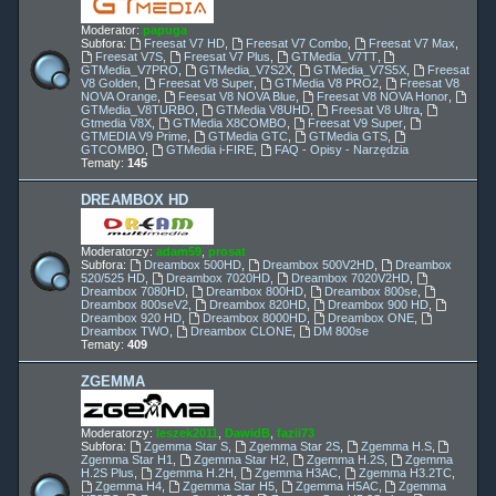
Moderator:
papuga
Subfora:
Freesat V7 HD
,
Freesat V7 Combo
,
Freesat V7 Max
,
Freesat V7S
,
Freesat V7 Plus
,
GTMedia_V7TT
,
GTMedia_V7PRO
,
GTMedia_V7S2X
,
GTMedia_V7S5X
,
Freesat
V8 Golden
,
Freesat V8 Super
,
GTMedia V8 PRO2
,
Freesat V8
NOVA Orange
,
Feesat V8 NOVA Blue
,
Freesat V8 NOVA Honor
,
GTMedia_V8TURBO
,
GTMedia V8UHD
,
Freesat V8 Ultra
,
Gtmedia V8X
,
GTMedia X8COMBO
,
Freesat V9 Super
,
GTMEDIA V9 Prime
,
GTMedia GTC
,
GTMedia GTS
,
GTCOMBO
,
GTMedia i-FIRE
,
FAQ - Opisy - Narzędzia
Tematy:
145
DREAMBOX HD
Moderatorzy:
adam59
,
prosat
Subfora:
Dreambox 500HD
,
Dreambox 500V2HD
,
Dreambox
520/525 HD
,
Dreambox 7020HD
,
Dreambox 7020V2HD
,
Dreambox 7080HD
,
Dreambox 800HD
,
Dreambox 800se
,
Dreambox 800seV2
,
Dreambox 820HD
,
Dreambox 900 HD
,
Dreambox 920 HD
,
Dreambox 8000HD
,
Dreambox ONE
,
Dreambox TWO
,
Dreambox CLONE
,
DM 800se
Tematy:
409
ZGEMMA
Moderatorzy:
leszek2011
,
DawidB
,
fazii73
Subfora:
Zgemma Star S
,
Zgemma Star 2S
,
Zgemma H.S
,
Zgemma Star H1
,
Zgemma Star H2
,
Zgemma H.2S
,
Zgemma
H.2S Plus
,
Zgemma H.2H
,
Zgemma H3AC
,
Zgemma H3.2TC
,
Zgemma H4
,
Zgemma Star H5
,
Zgemma H5AC
,
Zgemma