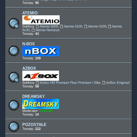
Tematy:
95
ATEMIO
Subfora:
Atemio 6000
,
Atemio 6100
,
Atemio 6200
,
Atemio
8x00
,
Atemio Nemesis
Tematy:
43
N-BOX
Tematy:
109
AZBOX
Subfora:
Azbox HD Premium Plus/ Premium / Elite
,
AzBox Enigma2
Tematy:
58
DREAMSKY
Moderator:
PewexM
Tematy:
14
POZOSTAŁE
Tematy:
222