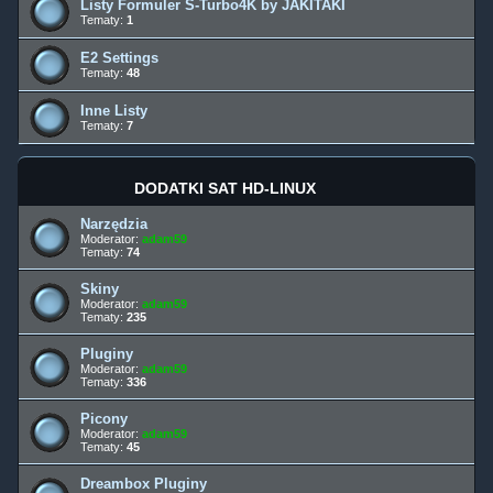
Listy Formuler S-Turbo4K by JAKITAKI
Tematy:
1
E2 Settings
Tematy:
48
Inne Listy
Tematy:
7
DODATKI SAT HD-LINUX
Narzędzia
Moderator:
adam59
Tematy:
74
Skiny
Moderator:
adam59
Tematy:
235
Pluginy
Moderator:
adam59
Tematy:
336
Picony
Moderator:
adam59
Tematy:
45
Dreambox Pluginy