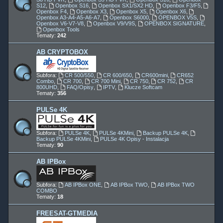
S12
,
Openbox S16
,
Openbox SX1/SX2 HD
,
Openbox F3/F5
,
Openbox F4
,
Openbox X3
,
Openbox X5
,
Openbox X6
,
Openbox A3-A4-A5-A6-A7
,
Openbox S6000
,
OPENBOX V5S
,
Openbox V6-V7-V8
,
Openbox V9/V9S
,
OPENBOX SIGNATURE
,
Openbox Tools
Tematy:
242
AB CRYPTOBOX
Subfora:
CR 500/550
,
CR 600/650
,
CR600mini
,
CR652
Combo
,
CR 700
,
CR 700 Mini
,
CR 750
,
CR 752
,
CR
800UHD
,
FAQ/Opisy
,
IPTV
,
Klucze Softcam
Tematy:
356
PULSe 4K
Subfora:
PULSe 4K
,
PULSe 4KMini
,
Backup PULSe 4K
,
Backup PULSe 4KMini
,
PULSe 4K Opisy - Instalacja
Tematy:
90
AB IPBox
Subfora:
AB IPBox ONE
,
AB IPBox TWO
,
AB IPBox TWO
COMBO
Tematy:
18
FREESAT-GTMEDIA