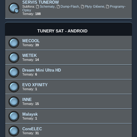
SERVIS TUNERÓW
Subfora:
Schematy
,
Dump-Flash
,
Płyty Główne
,
Programy-
Opisy
Tematy:
188
TUNERY SAT - ANDROID
MECOOL
Tematy:
39
WETEK
Tematy:
14
Dream Mini Ultra HD
Tematy:
6
EVO XFINITY
Tematy:
1
INNE
Tematy:
15
Malaysk
Tematy:
1
CoreELEC
Tematy:
31