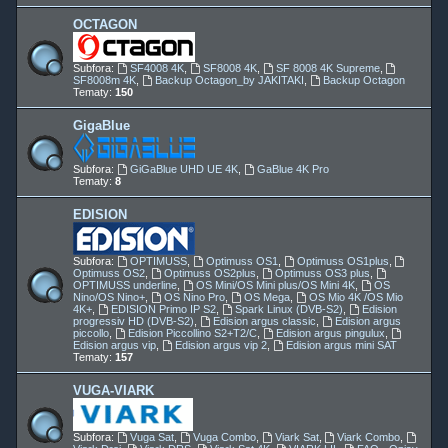
OCTAGON
Subfora:
SF4008 4K
,
SF8008 4K
,
SF 8008 4K Supreme
,
SF8008m 4K
,
Backup Octagon_by JAKITAKI
,
Backup Octagon
Tematy:
150
GigaBlue
Subfora:
GiGaBlue UHD UE 4K
,
GaBlue 4K Pro
Tematy:
8
EDISION
Subfora:
OPTIMUSS
,
Optimuss OS1
,
Optimuss OS1plus
,
Optimuss OS2
,
Optimuss OS2plus
,
Optimuss OS3 plus
,
OPTIMUSS underline
,
OS Mini/OS Mini plus/OS Mini 4K
,
OS
Nino/OS Nino+
,
OS Nino Pro
,
OS Mega
,
OS Mio 4K /OS Mio
4K+
,
EDISION Primo IP S2
,
Spark Linux (DVB-S2)
,
Edision
progressiv HD (DVB-S2)
,
Edision argus classic
,
Edision argus
piccollo
,
Edision Piccollino S2+T2/C
,
Edision argus pingulux
,
Edision argus vip
,
Edision argus vip 2
,
Edision argus mini SAT
Tematy:
157
VUGA-VIARK
Subfora:
Vuga Sat
,
Vuga Combo
,
Viark Sat
,
Viark Combo
,