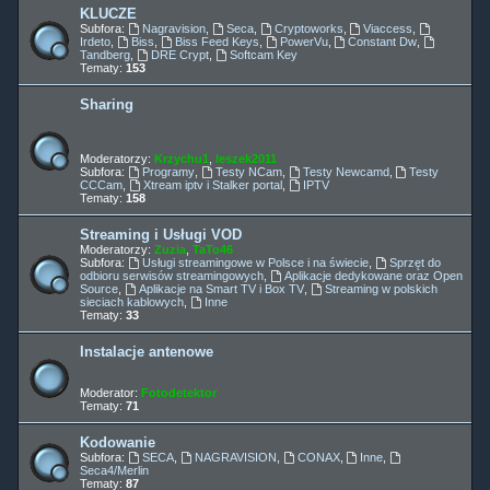
KLUCZE
Subfora:
Nagravision
,
Seca
,
Cryptoworks
,
Viaccess
,
Irdeto
,
Biss
,
Biss Feed Keys
,
PowerVu
,
Constant Dw
,
Tandberg
,
DRE Crypt
,
Softcam Key
Tematy:
153
Sharing
Moderatorzy:
Krzychu1
,
leszek2011
Subfora:
Programy
,
Testy NCam
,
Testy Newcamd
,
Testy
CCCam
,
Xtream iptv i Stalker portal
,
IPTV
Tematy:
158
Streaming i Usługi VOD
Moderatorzy:
Zuzia
,
TaTo46
Subfora:
Usługi streamingowe w Polsce i na świecie
,
Sprzęt do
odbioru serwisów streamingowych
,
Aplikacje dedykowane oraz Open
Source
,
Aplikacje na Smart TV i Box TV
,
Streaming w polskich
sieciach kablowych
,
Inne
Tematy:
33
Instalacje antenowe
Moderator:
Fotodetektor
Tematy:
71
Kodowanie
Subfora:
SECA
,
NAGRAVISION
,
CONAX
,
Inne
,
Seca4/Merlin
Tematy:
87