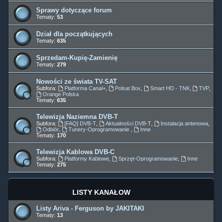
Sprawy dotyczące forum
Tematy:
53
Dział dla początkujących
Tematy:
635
Sprzedam-Kupię-Zamienię
Tematy:
279
Nowości ze świata TV-SAT
Subfora:
Platforma Canal+
,
Polsat Box
,
Smart HD - TNK
,
TVP
,
Orange Polska
Tematy:
635
Telewizja Naziemna DVB-T
Subfora:
[FAQ] DVB-T
,
Aktualności DVB-T
,
Instalacja antenowa
,
Odbiór
,
Tunery-Oprogramowanie
,
Inne
Tematy:
170
Telewizja Kablowa DVB-C
Subfora:
Platformy Kablowe
,
Sprzęt-Oprogramowanie
,
Inne
Tematy:
275
LISTY KANAŁÓW
Listy Ariva - Ferguson by JAKITAKI
Tematy:
13