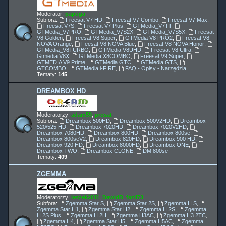
Moderator:
papuga
Subfora:
Freesat V7 HD
,
Freesat V7 Combo
,
Freesat V7 Max
,
Freesat V7S
,
Freesat V7 Plus
,
GTMedia_V7TT
,
GTMedia_V7PRO
,
GTMedia_V7S2X
,
GTMedia_V7S5X
,
Freesat
V8 Golden
,
Freesat V8 Super
,
GTMedia V8 PRO2
,
Freesat V8
NOVA Orange
,
Feesat V8 NOVA Blue
,
Freesat V8 NOVA Honor
,
GTMedia_V8TURBO
,
GTMedia V8UHD
,
Freesat V8 Ultra
,
Gtmedia V8X
,
GTMedia X8COMBO
,
Freesat V9 Super
,
GTMEDIA V9 Prime
,
GTMedia GTC
,
GTMedia GTS
,
GTCOMBO
,
GTMedia i-FIRE
,
FAQ - Opisy - Narzędzia
Tematy:
145
DREAMBOX HD
Moderatorzy:
adam59
,
prosat
Subfora:
Dreambox 500HD
,
Dreambox 500V2HD
,
Dreambox
520/525 HD
,
Dreambox 7020HD
,
Dreambox 7020V2HD
,
Dreambox 7080HD
,
Dreambox 800HD
,
Dreambox 800se
,
Dreambox 800seV2
,
Dreambox 820HD
,
Dreambox 900 HD
,
Dreambox 920 HD
,
Dreambox 8000HD
,
Dreambox ONE
,
Dreambox TWO
,
Dreambox CLONE
,
DM 800se
Tematy:
409
ZGEMMA
Moderatorzy:
leszek2011
,
DawidB
,
fazii73
Subfora:
Zgemma Star S
,
Zgemma Star 2S
,
Zgemma H.S
,
Zgemma Star H1
,
Zgemma Star H2
,
Zgemma H.2S
,
Zgemma
H.2S Plus
,
Zgemma H.2H
,
Zgemma H3AC
,
Zgemma H3.2TC
,
Zgemma H4
,
Zgemma Star H5
,
Zgemma H5AC
,
Zgemma