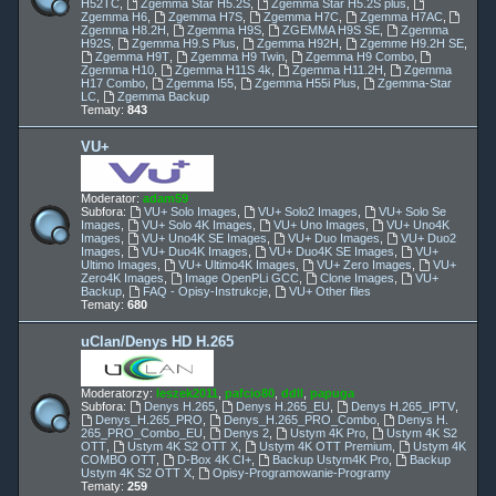
H52TC
,
Zgemma Star H5.2S
,
Zgemma Star H5.2S plus
,
Zgemma H6
,
Zgemma H7S
,
Zgemma H7C
,
Zgemma H7AC
,
Zgemma H8.2H
,
Zgemma H9S
,
ZGEMMA H9S SE
,
Zgemma
H92S
,
Zgemma H9.S Plus
,
Zgemma H92H
,
Zgemme H9.2H SE
,
Zgemma H9T
,
Zgemma H9 Twin
,
Zgemma H9 Combo
,
Zgemma H10
,
Zgemma H11S 4k
,
Zgemma H11.2H
,
Zgemma
H17 Combo
,
Zgemma I55
,
Zgemma H55i Plus
,
Zgemma-Star
LC
,
Zgemma Backup
Tematy:
843
VU+
Moderator:
adam59
Subfora:
VU+ Solo Images
,
VU+ Solo2 Images
,
VU+ Solo Se
Images
,
VU+ Solo 4K Images
,
VU+ Uno Images
,
VU+ Uno4K
Images
,
VU+ Uno4K SE Images
,
VU+ Duo Images
,
VU+ Duo2
Images
,
VU+ Duo4K Images
,
VU+ Duo4K SE Images
,
VU+
Ultimo Images
,
VU+ Ultimo4K Images
,
VU+ Zero Images
,
VU+
Zero4K Images
,
Image OpenPLi GCC
,
Clone Images
,
VU+
Backup
,
FAQ - Opisy-Instrukcje
,
VU+ Other files
Tematy:
680
uClan/Denys HD H.265
Moderatorzy:
leszek2011
,
pafcio80
,
ddll
,
papuga
Subfora:
Denys H.265
,
Denys H.265_EU
,
Denys H.265_IPTV
,
Denys_H.265_PRO
,
Denys_H.265_PRO_Combo
,
Denys H.
265_PRO_Combo_EU
,
Denys 2
,
Ustym 4K Pro
,
Ustym 4K S2
OTT
,
Ustym 4K S2 OTT X
,
Ustym 4K OTT Premium
,
Ustym 4K
COMBO OTT
,
D-Box 4K CI+
,
Backup Ustym4K Pro
,
Backup
Ustym 4K S2 OTT X
,
Opisy-Programowanie-Programy
Tematy:
259