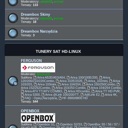
Moderatorzy:
adam59
,
prosat
Tematy:
133
Dreambox Skiny
Moderatorzy:
adam59
,
prosat
Tematy:
18
Dreambox Narzędzia
Tematy:
3
TUNERY SAT HD-LINUX
FERGUSON
Moderator:
Bruno59
Subfora:
Ariva A52E/A53/A54
,
Ariva 100/100E/200
,
Ariva
120/200/210/220Combo
,
Ariva 102E/202E
,
Ariva_102mini
,
Ariva
103/203
,
Ariva 103mini
,
Ariva 104/204
,
Ariva 150/250Combo
,
Ariva 152/252Combo
,
Ariva 153/253 Combo
,
Ariva 154/254 Combo
,
Ariva ATV TT/ATV COMBO
,
Ariva HDcombo
,
Ariva TT HD PVR
,
Ariva S300
,
Ariva @Link 100/200/TT
,
A@Link E2
,
Ariva 4K
,
FAQ - Opisy,Narzędzia
,
HF-8900/8800 HD
Tematy:
544
OPENBOX
Subfora:
Openbox S1
,
Openbox S2/S3
,
OpenBox S5 / S6 / S7 /
S8 HD PVR
,
Openbox S9 HD PVR
,
Openbox S10
,
Openbox