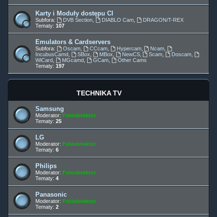
Karty i Moduły dostępu CI
Subfora:
DVB Section
,
DIABLO Cam
,
DRAGON/T-REX
Tematy:
107
Emulators & Cardservers
Subfora:
Oscam
,
CCcam
,
Hypercam
,
Ncam
,
IncubusCamd
,
SBox
,
MBox
,
NewCS
,
Scam
,
Doscam
,
WiCard
,
MGcamd
,
GCam
,
Other Cams
Tematy:
197
TECHNIKA TV
Samsung
Moderator:
Fotodetektor
Tematy:
25
LG
Moderator:
Fotodetektor
Tematy:
6
Philips
Moderator:
Fotodetektor
Tematy:
4
Panasonic
Moderator:
Fotodetektor
Tematy:
2