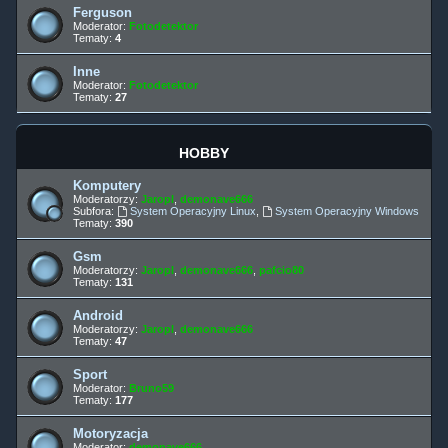
Ferguson
Moderator:
Fotodetektor
Tematy:
4
Inne
Moderator:
Fotodetektor
Tematy:
27
HOBBY
Komputery
Moderatorzy:
Jaropl
,
demonave666
Subfora:
System Operacyjny Linux
,
System Operacyjny Windows
Tematy:
390
Gsm
Moderatorzy:
Jaropl
,
demonave666
,
pafcio80
Tematy:
131
Android
Moderatorzy:
Jaropl
,
demonave666
Tematy:
47
Sport
Moderator:
Bruno59
Tematy:
177
Motoryzacja
Moderator:
demonave666