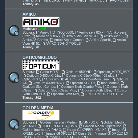
Viark Droi
,
Viark DRS
,
Viark Sat 4K
,
VIARK LIL
,
FAQ - Opisy
Tematy:
45
AMIKO
Moderator:
ddll
Subfora:
Amiko HD_7900-8000
,
Amiko serii 82xx
,
Amiko serii
83xx
,
Amiko serii 88xx
,
Amiko Mini-Micro HD
,
Amiko Alien 2
,
Amiko A5 Combo
,
Amiko Viper Combo
,
Amiko Viper4k
,
Amiko
Viper 4K 51
,
AMIKO SD-HD TOOLS
Tematy:
78
OPTICUM/GLOBO
Subfora:
Globo HD S1
,
Opticum 9500HD
,
Opticum_HDTS_9600
,
Opticum X403p X402p
,
Opticum X405p-X406p..405 plus
,
Opticum X7
,
Opticum HD ACTUS SOLO/Duo/Mini Linux
,
Opticum
AX
,
Opticum AX3xx/X3xx
,
Opticum SLOTH
,
Inne Modele
,
Opticum Sloth Combo
,
Opticum Sloth Combo Plus
,
Opticum Sloth
Clasic
,
Opticum Sloth Clasic Plus
,
Opticum Sloth Ultra
,
Opticum
Sloth Ultra Plus
,
Opticum Sloth Mini
,
OPTICUM HD SLOTH S1
Tematy:
303
GOLDEN MEDIA
Subfora:
Golden Interstar (Media) HD/UNI-BOX
,
Golden Media
WIZARD
,
GOLDEN MEDIA_Linux
,
Golden Media Hypercube
,
Golden Interstar ALPHA X
,
Image GI XPEED LX1/LX2
,
Image GI
XPEED LX3
,
Image GI XPEED LX Class S2
,
Image GI XPEED LX
Class T/T2-C
,
Image GI XPEED LX PRO