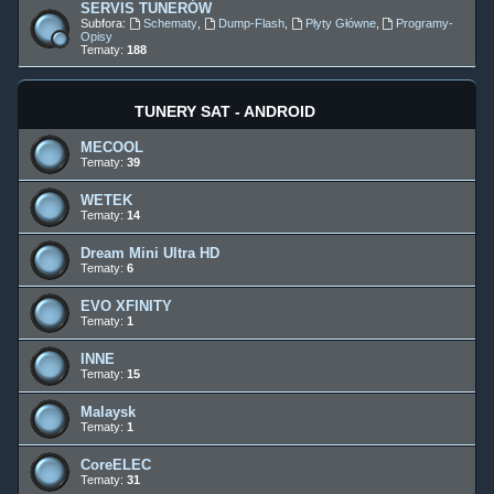
SERVIS TUNERÓW
Subfora:
Schematy
,
Dump-Flash
,
Płyty Główne
,
Programy-
Opisy
Tematy:
188
TUNERY SAT - ANDROID
MECOOL
Tematy:
39
WETEK
Tematy:
14
Dream Mini Ultra HD
Tematy:
6
EVO XFINITY
Tematy:
1
INNE
Tematy:
15
Malaysk
Tematy:
1
CoreELEC
Tematy:
31