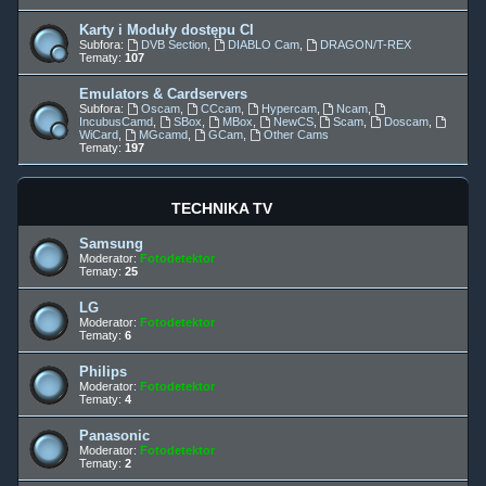
Karty i Moduły dostępu CI
Subfora:
DVB Section
,
DIABLO Cam
,
DRAGON/T-REX
Tematy:
107
Emulators & Cardservers
Subfora:
Oscam
,
CCcam
,
Hypercam
,
Ncam
,
IncubusCamd
,
SBox
,
MBox
,
NewCS
,
Scam
,
Doscam
,
WiCard
,
MGcamd
,
GCam
,
Other Cams
Tematy:
197
TECHNIKA TV
Samsung
Moderator:
Fotodetektor
Tematy:
25
LG
Moderator:
Fotodetektor
Tematy:
6
Philips
Moderator:
Fotodetektor
Tematy:
4
Panasonic
Moderator:
Fotodetektor
Tematy:
2