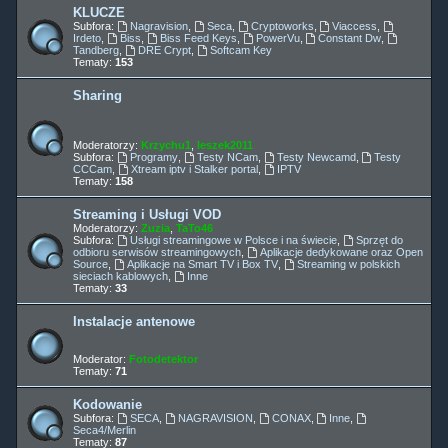
KLUCZE
Subfora:
Nagravision
,
Seca
,
Cryptoworks
,
Viaccess
,
Irdeto
,
Biss
,
Biss Feed Keys
,
PowerVu
,
Constant Dw
,
Tandberg
,
DRE Crypt
,
Softcam Key
Tematy:
153
Sharing
Moderatorzy:
Krzychu1
,
leszek2011
Subfora:
Programy
,
Testy NCam
,
Testy Newcamd
,
Testy
CCCam
,
Xtream iptv i Stalker portal
,
IPTV
Tematy:
158
Streaming i Usługi VOD
Moderatorzy:
Zuzia
,
TaTo46
Subfora:
Usługi streamingowe w Polsce i na świecie
,
Sprzęt do
odbioru serwisów streamingowych
,
Aplikacje dedykowane oraz Open
Source
,
Aplikacje na Smart TV i Box TV
,
Streaming w polskich
sieciach kablowych
,
Inne
Tematy:
33
Instalacje antenowe
Moderator:
Fotodetektor
Tematy:
71
Kodowanie
Subfora:
SECA
,
NAGRAVISION
,
CONAX
,
Inne
,
Seca4/Merlin
Tematy:
87