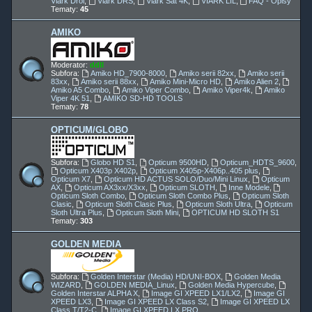
Viark Droi
,
Viark DRS
,
Viark Sat 4K
,
VIARK LIL
,
FAQ - Opisy
Tematy:
45
AMIKO
Moderator:
ddll
Subfora:
Amiko HD_7900-8000
,
Amiko serii 82xx
,
Amiko serii
83xx
,
Amiko serii 88xx
,
Amiko Mini-Micro HD
,
Amiko Alien 2
,
Amiko A5 Combo
,
Amiko Viper Combo
,
Amiko Viper4k
,
Amiko
Viper 4K 51
,
AMIKO SD-HD TOOLS
Tematy:
78
OPTICUM/GLOBO
Subfora:
Globo HD S1
,
Opticum 9500HD
,
Opticum_HDTS_9600
,
Opticum X403p X402p
,
Opticum X405p-X406p..405 plus
,
Opticum X7
,
Opticum HD ACTUS SOLO/Duo/Mini Linux
,
Opticum
AX
,
Opticum AX3xx/X3xx
,
Opticum SLOTH
,
Inne Modele
,
Opticum Sloth Combo
,
Opticum Sloth Combo Plus
,
Opticum Sloth
Clasic
,
Opticum Sloth Clasic Plus
,
Opticum Sloth Ultra
,
Opticum
Sloth Ultra Plus
,
Opticum Sloth Mini
,
OPTICUM HD SLOTH S1
Tematy:
303
GOLDEN MEDIA
Subfora:
Golden Interstar (Media) HD/UNI-BOX
,
Golden Media
WIZARD
,
GOLDEN MEDIA_Linux
,
Golden Media Hypercube
,
Golden Interstar ALPHA X
,
Image GI XPEED LX1/LX2
,
Image GI
XPEED LX3
,
Image GI XPEED LX Class S2
,
Image GI XPEED LX
Class T/T2-C
,
Image GI XPEED LX PRO