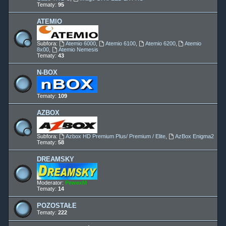
Tematy:
95
ATEMIO
Subfora:
Atemio 6000
,
Atemio 6100
,
Atemio 6200
,
Atemio
8x00
,
Atemio Nemesis
Tematy:
43
N-BOX
Tematy:
109
AZBOX
Subfora:
Azbox HD Premium Plus/ Premium / Elite
,
AzBox Enigma2
Tematy:
58
DREAMSKY
Moderator:
PewexM
Tematy:
14
POZOSTAŁE
Tematy:
222