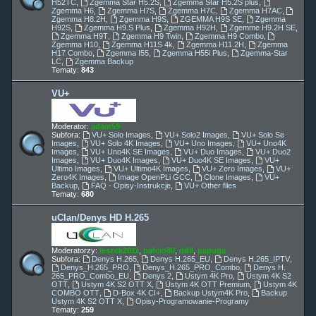
H52TC
,
Zgemma Star H5.2S
,
Zgemma Star H5.2S plus
,
Zgemma H6
,
Zgemma H7S
,
Zgemma H7C
,
Zgemma H7AC
,
Zgemma H8.2H
,
Zgemma H9S
,
ZGEMMA H9S SE
,
Zgemma
H92S
,
Zgemma H9.S Plus
,
Zgemma H92H
,
Zgemme H9.2H SE
,
Zgemma H9T
,
Zgemma H9 Twin
,
Zgemma H9 Combo
,
Zgemma H10
,
Zgemma H11S 4k
,
Zgemma H11.2H
,
Zgemma
H17 Combo
,
Zgemma I55
,
Zgemma H55i Plus
,
Zgemma-Star
LC
,
Zgemma Backup
Tematy:
843
VU+
Moderator:
adam59
Subfora:
VU+ Solo Images
,
VU+ Solo2 Images
,
VU+ Solo Se
Images
,
VU+ Solo 4K Images
,
VU+ Uno Images
,
VU+ Uno4K
Images
,
VU+ Uno4K SE Images
,
VU+ Duo Images
,
VU+ Duo2
Images
,
VU+ Duo4K Images
,
VU+ Duo4K SE Images
,
VU+
Ultimo Images
,
VU+ Ultimo4K Images
,
VU+ Zero Images
,
VU+
Zero4K Images
,
Image OpenPLi GCC
,
Clone Images
,
VU+
Backup
,
FAQ - Opisy-Instrukcje
,
VU+ Other files
Tematy:
680
uClan/Denys HD H.265
Moderatorzy:
leszek2011
,
pafcio80
,
ddll
,
papuga
Subfora:
Denys H.265
,
Denys H.265_EU
,
Denys H.265_IPTV
,
Denys_H.265_PRO
,
Denys_H.265_PRO_Combo
,
Denys H.
265_PRO_Combo_EU
,
Denys 2
,
Ustym 4K Pro
,
Ustym 4K S2
OTT
,
Ustym 4K S2 OTT X
,
Ustym 4K OTT Premium
,
Ustym 4K
COMBO OTT
,
D-Box 4K CI+
,
Backup Ustym4K Pro
,
Backup
Ustym 4K S2 OTT X
,
Opisy-Programowanie-Programy
Tematy:
259