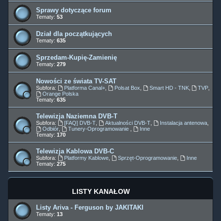
Sprawy dotyczące forum
Tematy:
53
Dział dla początkujących
Tematy:
635
Sprzedam-Kupię-Zamienię
Tematy:
279
Nowości ze świata TV-SAT
Subfora:
Platforma Canal+
,
Polsat Box
,
Smart HD - TNK
,
TVP
,
Orange Polska
Tematy:
635
Telewizja Naziemna DVB-T
Subfora:
[FAQ] DVB-T
,
Aktualności DVB-T
,
Instalacja antenowa
,
Odbiór
,
Tunery-Oprogramowanie
,
Inne
Tematy:
170
Telewizja Kablowa DVB-C
Subfora:
Platformy Kablowe
,
Sprzęt-Oprogramowanie
,
Inne
Tematy:
275
LISTY KANAŁÓW
Listy Ariva - Ferguson by JAKITAKI
Tematy:
13