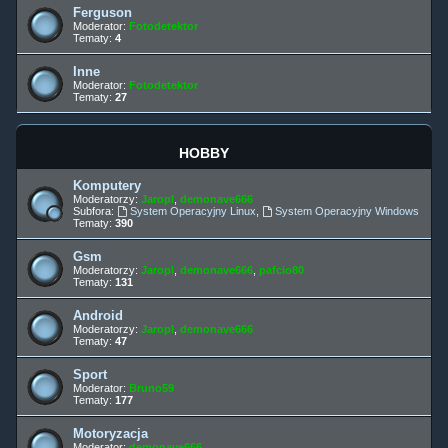
Ferguson
Moderator:
Fotodetektor
Tematy:
4
Inne
Moderator:
Fotodetektor
Tematy:
27
HOBBY
Komputery
Moderatorzy:
Jaropl
,
demonave666
Subfora:
System Operacyjny Linux
,
System Operacyjny Windows
Tematy:
390
Gsm
Moderatorzy:
Jaropl
,
demonave666
,
pafcio80
Tematy:
131
Android
Moderatorzy:
Jaropl
,
demonave666
Tematy:
47
Sport
Moderator:
Bruno59
Tematy:
177
Motoryzacja
Moderator:
demonave666