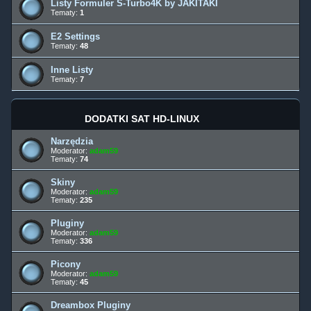
Listy Formuler S-Turbo4K by JAKITAKI
Tematy:
1
E2 Settings
Tematy:
48
Inne Listy
Tematy:
7
DODATKI SAT HD-LINUX
Narzędzia
Moderator:
adam59
Tematy:
74
Skiny
Moderator:
adam59
Tematy:
235
Pluginy
Moderator:
adam59
Tematy:
336
Picony
Moderator:
adam59
Tematy:
45
Dreambox Pluginy