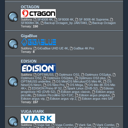
OCTAGON
Subfora:
SF4008 4K
,
SF8008 4K
,
SF 8008 4K Supreme
,
SF8008m 4K
,
Backup Octagon_by JAKITAKI
,
Backup Octagon
Tematy:
150
GigaBlue
Subfora:
GiGaBlue UHD UE 4K
,
GaBlue 4K Pro
Tematy:
8
EDISION
Subfora:
OPTIMUSS
,
Optimuss OS1
,
Optimuss OS1plus
,
Optimuss OS2
,
Optimuss OS2plus
,
Optimuss OS3 plus
,
OPTIMUSS underline
,
OS Mini/OS Mini plus/OS Mini 4K
,
OS
Nino/OS Nino+
,
OS Nino Pro
,
OS Mega
,
OS Mio 4K /OS Mio
4K+
,
EDISION Primo IP S2
,
Spark Linux (DVB-S2)
,
Edision
progressiv HD (DVB-S2)
,
Edision argus classic
,
Edision argus
piccollo
,
Edision Piccollino S2+T2/C
,
Edision argus pingulux
,
Edision argus vip
,
Edision argus vip 2
,
Edision argus mini SAT
Tematy:
157
VUGA-VIARK
Subfora:
Vuga Sat
,
Vuga Combo
,
Viark Sat
,
Viark Combo
,