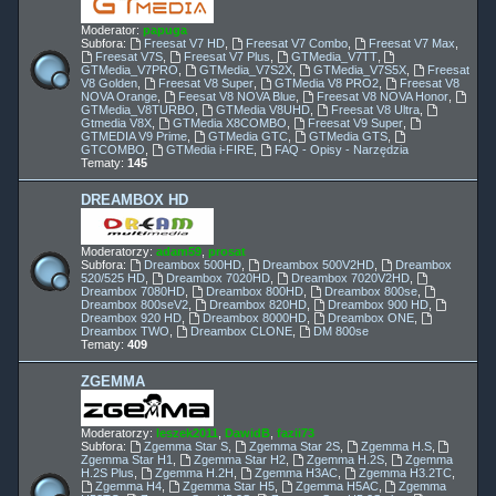
Moderator:
papuga
Subfora:
Freesat V7 HD
,
Freesat V7 Combo
,
Freesat V7 Max
,
Freesat V7S
,
Freesat V7 Plus
,
GTMedia_V7TT
,
GTMedia_V7PRO
,
GTMedia_V7S2X
,
GTMedia_V7S5X
,
Freesat
V8 Golden
,
Freesat V8 Super
,
GTMedia V8 PRO2
,
Freesat V8
NOVA Orange
,
Feesat V8 NOVA Blue
,
Freesat V8 NOVA Honor
,
GTMedia_V8TURBO
,
GTMedia V8UHD
,
Freesat V8 Ultra
,
Gtmedia V8X
,
GTMedia X8COMBO
,
Freesat V9 Super
,
GTMEDIA V9 Prime
,
GTMedia GTC
,
GTMedia GTS
,
GTCOMBO
,
GTMedia i-FIRE
,
FAQ - Opisy - Narzędzia
Tematy:
145
DREAMBOX HD
Moderatorzy:
adam59
,
prosat
Subfora:
Dreambox 500HD
,
Dreambox 500V2HD
,
Dreambox
520/525 HD
,
Dreambox 7020HD
,
Dreambox 7020V2HD
,
Dreambox 7080HD
,
Dreambox 800HD
,
Dreambox 800se
,
Dreambox 800seV2
,
Dreambox 820HD
,
Dreambox 900 HD
,
Dreambox 920 HD
,
Dreambox 8000HD
,
Dreambox ONE
,
Dreambox TWO
,
Dreambox CLONE
,
DM 800se
Tematy:
409
ZGEMMA
Moderatorzy:
leszek2011
,
DawidB
,
fazii73
Subfora:
Zgemma Star S
,
Zgemma Star 2S
,
Zgemma H.S
,
Zgemma Star H1
,
Zgemma Star H2
,
Zgemma H.2S
,
Zgemma
H.2S Plus
,
Zgemma H.2H
,
Zgemma H3AC
,
Zgemma H3.2TC
,
Zgemma H4
,
Zgemma Star H5
,
Zgemma H5AC
,
Zgemma