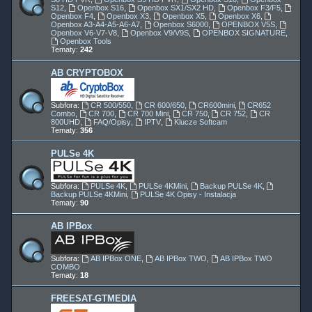
S12
,
Openbox S16
,
Openbox SX1/SX2 HD
,
Openbox F3/F5
,
Openbox F4
,
Openbox X3
,
Openbox X5
,
Openbox X6
,
Openbox A3-A4-A5-A6-A7
,
Openbox S6000
,
OPENBOX V5S
,
Openbox V6-V7-V8
,
Openbox V9/V9S
,
OPENBOX SIGNATURE
,
Openbox Tools
Tematy:
242
AB CRYPTOBOX
Subfora:
CR 500/550
,
CR 600/650
,
CR600mini
,
CR652
Combo
,
CR 700
,
CR 700 Mini
,
CR 750
,
CR 752
,
CR
800UHD
,
FAQ/Opisy
,
IPTV
,
Klucze Softcam
Tematy:
356
PULSe 4K
Subfora:
PULSe 4K
,
PULSe 4KMini
,
Backup PULSe 4K
,
Backup PULSe 4KMini
,
PULSe 4K Opisy - Instalacja
Tematy:
90
AB IPBox
Subfora:
AB IPBox ONE
,
AB IPBox TWO
,
AB IPBox TWO
COMBO
Tematy:
18
FREESAT-GTMEDIA