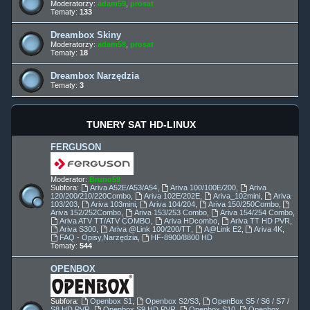
Moderatorzy:
adam59
,
prosat
Tematy:
133
Dreambox Skiny
Moderatorzy:
adam59
,
prosat
Tematy:
18
Dreambox Narzędzia
Tematy:
3
TUNERY SAT HD-LINUX
FERGUSON
Moderator:
Bruno59
Subfora:
Ariva A52E/A53/A54
,
Ariva 100/100E/200
,
Ariva
120/200/210/220Combo
,
Ariva 102E/202E
,
Ariva_102mini
,
Ariva
103/203
,
Ariva 103mini
,
Ariva 104/204
,
Ariva 150/250Combo
,
Ariva 152/252Combo
,
Ariva 153/253 Combo
,
Ariva 154/254 Combo
,
Ariva ATV TT/ATV COMBO
,
Ariva HDcombo
,
Ariva TT HD PVR
,
Ariva S300
,
Ariva @Link 100/200/TT
,
A@Link E2
,
Ariva 4K
,
FAQ - Opisy,Narzędzia
,
HF-8900/8800 HD
Tematy:
544
OPENBOX
Subfora:
Openbox S1
,
Openbox S2/S3
,
OpenBox S5 / S6 / S7 /
S8 HD PVR
,
Openbox S9 HD PVR
,
Openbox S10
,
Openbox