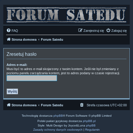
FAQ
Zarejestruj się
Zaloguj się
Strona domowa
Forum Satedu
Zresetuj hasło
Adres e-mail:
Musi być to adres e-mail skojarzony z twoim kontem. Jeśli nie był zmieniany z
poziomu panelu zarządzania kontem, jest to adres podany w czasie rejestracji.
Strona domowa
Forum Satedu
Strefa czasowa
UTC+02:00
Technologię dostarcza
phpBB
® Forum Software © phpBB Limited
Polski pakiet językowy dostarcza
phpBB.pl
Style: Multi Design by Joyce&Luna
phpBB
Zasady ochrony danych osobowych
|
Regulamin