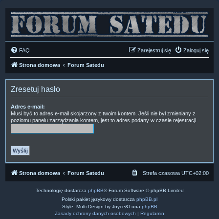
FAQ
Zarejestruj się
Zaloguj się
Strona domowa
Forum Satedu
Zresetuj hasło
Adres e-mail:
Musi być to adres e-mail skojarzony z twoim kontem. Jeśli nie był zmieniany z
poziomu panelu zarządzania kontem, jest to adres podany w czasie rejestracji.
Strona domowa
Forum Satedu
Strefa czasowa
UTC+02:00
Technologię dostarcza
phpBB
® Forum Software © phpBB Limited
Polski pakiet językowy dostarcza
phpBB.pl
Style: Multi Design by Joyce&Luna
phpBB
Zasady ochrony danych osobowych
|
Regulamin