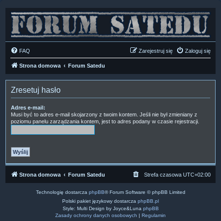
FAQ
Zarejestruj się
Zaloguj się
Strona domowa
Forum Satedu
Zresetuj hasło
Adres e-mail:
Musi być to adres e-mail skojarzony z twoim kontem. Jeśli nie był zmieniany z
poziomu panelu zarządzania kontem, jest to adres podany w czasie rejestracji.
Strona domowa
Forum Satedu
Strefa czasowa
UTC+02:00
Technologię dostarcza
phpBB
® Forum Software © phpBB Limited
Polski pakiet językowy dostarcza
phpBB.pl
Style: Multi Design by Joyce&Luna
phpBB
Zasady ochrony danych osobowych
|
Regulamin