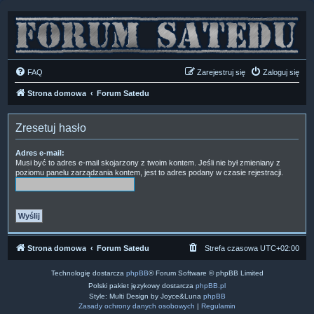
FAQ
Zarejestruj się
Zaloguj się
Strona domowa
Forum Satedu
Zresetuj hasło
Adres e-mail:
Musi być to adres e-mail skojarzony z twoim kontem. Jeśli nie był zmieniany z
poziomu panelu zarządzania kontem, jest to adres podany w czasie rejestracji.
Strona domowa
Forum Satedu
Strefa czasowa
UTC+02:00
Technologię dostarcza
phpBB
® Forum Software © phpBB Limited
Polski pakiet językowy dostarcza
phpBB.pl
Style: Multi Design by Joyce&Luna
phpBB
Zasady ochrony danych osobowych
|
Regulamin