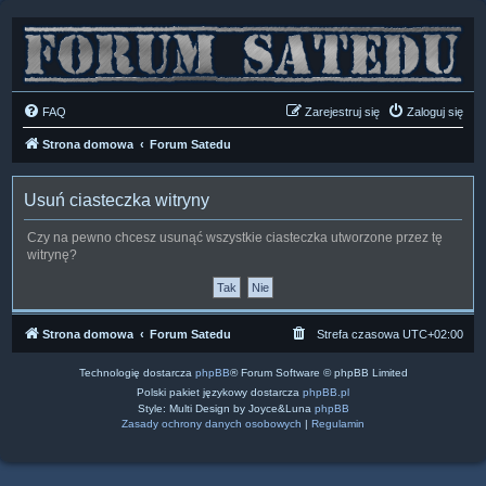
FAQ
Zarejestruj się
Zaloguj się
Strona domowa
Forum Satedu
Usuń ciasteczka witryny
Czy na pewno chcesz usunąć wszystkie ciasteczka utworzone przez tę
witrynę?
Strona domowa
Forum Satedu
Strefa czasowa
UTC+02:00
Technologię dostarcza
phpBB
® Forum Software © phpBB Limited
Polski pakiet językowy dostarcza
phpBB.pl
Style: Multi Design by Joyce&Luna
phpBB
Zasady ochrony danych osobowych
|
Regulamin