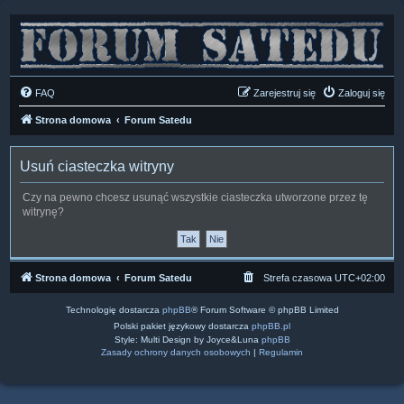
FAQ
Zarejestruj się
Zaloguj się
Strona domowa
Forum Satedu
Usuń ciasteczka witryny
Czy na pewno chcesz usunąć wszystkie ciasteczka utworzone przez tę
witrynę?
Strona domowa
Forum Satedu
Strefa czasowa
UTC+02:00
Technologię dostarcza
phpBB
® Forum Software © phpBB Limited
Polski pakiet językowy dostarcza
phpBB.pl
Style: Multi Design by Joyce&Luna
phpBB
Zasady ochrony danych osobowych
|
Regulamin