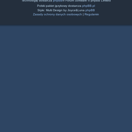
Technologię dostarcza
phpBB
® Forum Software © phpBB Limited
Polski pakiet językowy dostarcza
phpBB.pl
Style: Multi Design by Joyce&Luna
phpBB
Zasady ochrony danych osobowych
|
Regulamin