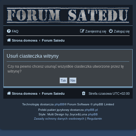
FAQ
Zarejestruj się
Zaloguj się
Strona domowa
Forum Satedu
Usuń ciasteczka witryny
Czy na pewno chcesz usunąć wszystkie ciasteczka utworzone przez tę
witrynę?
Strona domowa
Forum Satedu
Strefa czasowa
UTC+02:00
Technologię dostarcza
phpBB
® Forum Software © phpBB Limited
Polski pakiet językowy dostarcza
phpBB.pl
Style: Multi Design by Joyce&Luna
phpBB
Zasady ochrony danych osobowych
|
Regulamin