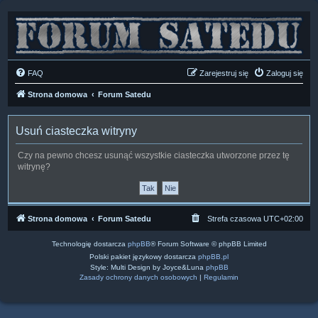
FAQ
Zarejestruj się
Zaloguj się
Strona domowa
Forum Satedu
Usuń ciasteczka witryny
Czy na pewno chcesz usunąć wszystkie ciasteczka utworzone przez tę
witrynę?
Strona domowa
Forum Satedu
Strefa czasowa
UTC+02:00
Technologię dostarcza
phpBB
® Forum Software © phpBB Limited
Polski pakiet językowy dostarcza
phpBB.pl
Style: Multi Design by Joyce&Luna
phpBB
Zasady ochrony danych osobowych
|
Regulamin