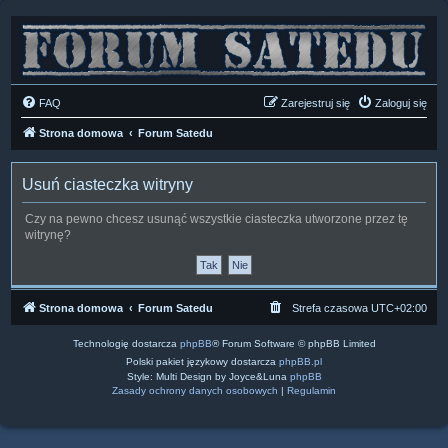
FAQ
Zarejestruj się
Zaloguj się
Strona domowa
Forum Satedu
Usuń ciasteczka witryny
Czy na pewno chcesz usunąć wszystkie ciasteczka utworzone przez tę
witrynę?
Strona domowa
Forum Satedu
Strefa czasowa
UTC+02:00
Technologię dostarcza
phpBB
® Forum Software © phpBB Limited
Polski pakiet językowy dostarcza
phpBB.pl
Style: Multi Design by Joyce&Luna
phpBB
Zasady ochrony danych osobowych
|
Regulamin