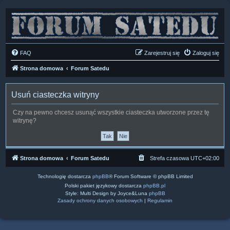
FAQ
Zarejestruj się
Zaloguj się
Strona domowa
Forum Satedu
Usuń ciasteczka witryny
Czy na pewno chcesz usunąć wszystkie ciasteczka utworzone przez tę
witrynę?
Strona domowa
Forum Satedu
Strefa czasowa
UTC+02:00
Technologię dostarcza
phpBB
® Forum Software © phpBB Limited
Polski pakiet językowy dostarcza
phpBB.pl
Style: Multi Design by Joyce&Luna
phpBB
Zasady ochrony danych osobowych
|
Regulamin