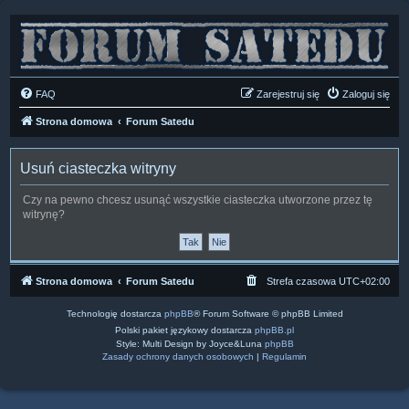
FAQ
Zarejestruj się
Zaloguj się
Strona domowa
Forum Satedu
Usuń ciasteczka witryny
Czy na pewno chcesz usunąć wszystkie ciasteczka utworzone przez tę
witrynę?
Strona domowa
Forum Satedu
Strefa czasowa
UTC+02:00
Technologię dostarcza
phpBB
® Forum Software © phpBB Limited
Polski pakiet językowy dostarcza
phpBB.pl
Style: Multi Design by Joyce&Luna
phpBB
Zasady ochrony danych osobowych
|
Regulamin