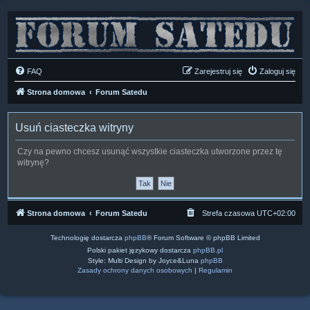
FAQ
Zarejestruj się
Zaloguj się
Strona domowa
Forum Satedu
Usuń ciasteczka witryny
Czy na pewno chcesz usunąć wszystkie ciasteczka utworzone przez tę
witrynę?
Strona domowa
Forum Satedu
Strefa czasowa
UTC+02:00
Technologię dostarcza
phpBB
® Forum Software © phpBB Limited
Polski pakiet językowy dostarcza
phpBB.pl
Style: Multi Design by Joyce&Luna
phpBB
Zasady ochrony danych osobowych
|
Regulamin