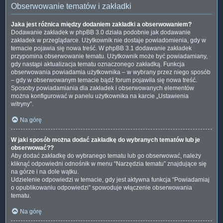
Obserwowanie tematów i zakładki
Jaka jest różnica między dodaniem zakładki a obserwowaniem?
Dodawanie zakładek w phpBB 3.0 działa podobnie jak dodawanie
zakładek w przeglądarce. Użytkownik nie dostaje powiadomienia, gdy w
temacie pojawia się nowa treść. W phpBB 3.1 dodawanie zakładek
przypomina obserwowanie tematu. Użytkownik może być powiadamiany,
gdy nastąpi aktualizacja tematu oznaczonego zakładką. Funkcja
obserwowania powiadamia użytkownika – w wybrany przez niego sposób
– gdy w obserwowanym temacie bądź forum pojawiła się nowa treść.
Sposoby powiadamiania dla zakładek i obserwowanych elementów
można konfigurować w panelu użytkownika na karcie „Ustawienia
witryny”.
Na górę
W jaki sposób można dodać zakładkę do wybranych tematów lub je
obserwować??
Aby dodać zakładkę do wybranego tematu lub go obserwować, należy
kliknąć odpowiedni odnośnik w menu “Narzędzia tematu” znajdujące się
na górze i na dole wątku.
Udzielenie odpowiedzi w temacie, gdy jest aktywna funkcja “Powiadamiaj
o opublikowaniu odpowiedzi” spowoduje włączenie obserwowania
tematu.
Na górę