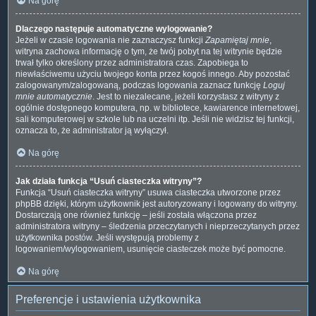
Na górę
Dlaczego następuje automatyczne wylogowanie?
Jeżeli w czasie logowania nie zaznaczysz funkcji
Zapamiętaj mnie
,
witryna zachowa informację o tym, że twój pobyt na tej witrynie będzie
trwał tylko określony przez administratora czas. Zapobiega to
niewłaściwemu użyciu twojego konta przez kogoś innego. Aby pozostać
zalogowanym/zalogowaną, podczas logowania zaznacz funkcję
Loguj
mnie automatycznie
. Jest to niezalecane, jeżeli korzystasz z witryny z
ogólnie dostępnego komputera, np. w bibliotece, kawiarence internetowej,
sali komputerowej w szkole lub na uczelni itp. Jeśli nie widzisz tej funkcji,
oznacza to, że administrator ją wyłączył.
Na górę
Jak działa funkcja “Usuń ciasteczka witryny”?
Funkcja “Usuń ciasteczka witryny” usuwa ciasteczka utworzone przez
phpBB dzięki, którym użytkownik jest autoryzowany i logowany do witryny.
Dostarczają one również funkcję – jeśli została włączona przez
administratora witryny – śledzenia przeczytanych i nieprzeczytanych przez
użytkownika postów. Jeśli występują problemy z
logowaniem/wylogowaniem, usunięcie ciasteczek może być pomocne.
Na górę
Preferencje i ustawienia użytkownika