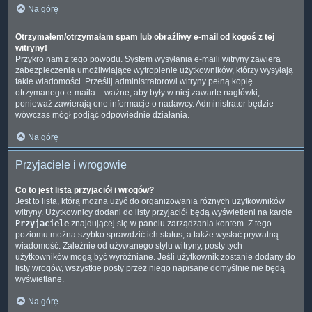
Na górę
Otrzymałem/otrzymałam spam lub obraźliwy e-mail od kogoś z tej
witryny!
Przykro nam z tego powodu. System wysyłania e-maili witryny zawiera
zabezpieczenia umożliwiające wytropienie użytkowników, którzy wysyłają
takie wiadomości. Prześlij administratorowi witryny pełną kopię
otrzymanego e-maila – ważne, aby były w niej zawarte nagłówki,
ponieważ zawierają one informacje o nadawcy. Administrator będzie
wówczas mógł podjąć odpowiednie działania.
Na górę
Przyjaciele i wrogowie
Co to jest lista przyjaciół i wrogów?
Jest to lista, którą można użyć do organizowania różnych użytkowników
witryny. Użytkownicy dodani do listy przyjaciół będą wyświetleni na karcie
Przyjaciele
znajdującej się w panelu zarządzania kontem. Z tego
poziomu można szybko sprawdzić ich status, a także wysłać prywatną
wiadomość. Zależnie od używanego stylu witryny, posty tych
użytkowników mogą być wyróżniane. Jeśli użytkownik zostanie dodany do
listy wrogów, wszystkie posty przez niego napisane domyślnie nie będą
wyświetlane.
Na górę