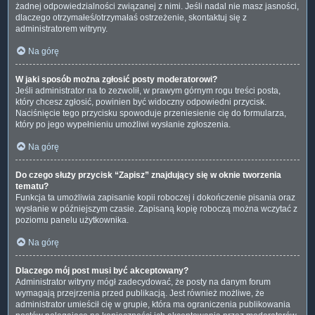
żadnej odpowiedzialności związanej z nimi. Jeśli nadal nie masz jasności,
dlaczego otrzymałeś/otrzymałaś ostrzeżenie, skontaktuj się z
administratorem witryny.
Na górę
W jaki sposób można zgłosić posty moderatorowi?
Jeśli administrator na to zezwolił, w prawym górnym rogu treści posta,
który chcesz zgłosić, powinien być widoczny odpowiedni przycisk.
Naciśnięcie tego przycisku spowoduje przeniesienie cię do formularza,
który po jego wypełnieniu umożliwi wysłanie zgłoszenia.
Na górę
Do czego służy przycisk “Zapisz” znajdujący się w oknie tworzenia
tematu?
Funkcja ta umożliwia zapisanie kopii roboczej i dokończenie pisania oraz
wysłanie w późniejszym czasie. Zapisaną kopię roboczą można wczytać z
poziomu panelu użytkownika.
Na górę
Dlaczego mój post musi być akceptowany?
Administrator witryny mógł zadecydować, że posty na danym forum
wymagają przejrzenia przed publikacją. Jest również możliwe, że
administrator umieścił cię w grupie, która ma ograniczenia publikowania