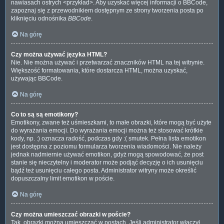
nawiasach ostrych <przykład>. Aby uzyskać więcej informacji o BBCode,
zapoznaj się z przewodnikiem dostępnym ze strony tworzenia posta po
kliknięciu odnośnika
BBCode
.
Na górę
Czy można używać języka HTML?
Nie. Nie można używać i przetwarzać znaczników HTML na tej witrynie.
Większość formatowania, które dostarcza HTML, można uzyskać,
używając BBCode.
Na górę
Co to są są emotikony?
Emotikony, zwane też uśmieszkami, to małe obrazki, które mogą być użyte
do wyrażania emocji. Do wyrażania emocji można też stosować krótkie
kody, np. :) oznacza radość, podczas gdy :( smutek. Pełna lista emotikon
jest dostępna z poziomu formularza tworzenia wiadomości. Nie należy
jednak nadmiernie używać emotikon, gdyż mogą spowodować, że post
stanie się nieczytelny i moderator może podjąć decyzję o ich usunięciu
bądź też usunięciu całego posta. Administrator witryny może określić
dopuszczalny limit emotikon w poście.
Na górę
Czy można umieszczać obrazki w poście?
Tak, obrazki można umieszczać w postach. Jeśli administrator włączył