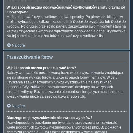
W jaki sposób można dodawać/usuwać użytkowników z listy przyjaciół
lub wrogów?
Można dodawać użytkowników na dwa sposoby. Po pierwsze, klikając w
profilu wybranego użytkownika odnośnik
Dodaj do przyjaciół
lub
Dodaj do
wrogów
. Po drugie, przejść do panelu zarządzania swoim kontem i tam na
karcie
Przyjaciele i wrogowie
wprowadzić odpowiednie dane użytkownika.
Na tej samej karcie można także usuwać użytkowników z list.
Na górę
Przeszukiwanie forów
W jaki sposób można przeszukiwać fora?
Należy wprowadzić poszukiwaną frazę w pole wyszukiwania znajdujące
się na stronie wykazu forów, a także stronach forów i tematów. W celu
uzyskania zaawansowanych funkcji wyszukiwania należy kliknąć
odnośnik “Wyszukiwanie zaawansowane” dostępny na wszystkich
stronach witryny. Rozmieszczenie elementów sterujących mechanizmem
wyszukiwania może zależeć od używanego stylu.
Na górę
Dlaczego moje wyszukiwanie nie zwraca wyników?
Prawdopodobnie zapytanie nie było jasno sprecyzowane i zawierało
wiele podobnych zwrotów niezindeksowanych przez phpBB. Dokładnie
sprecyzuj zapytanie – użyj funkcji dostępnych w wyszukiwaniu