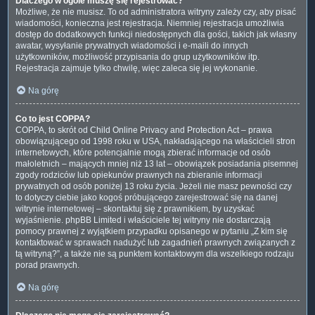
Dlaczego w ogóle muszę się rejestrować?
Możliwe, że nie musisz. To od administratora witryny zależy czy, aby pisać
wiadomości, konieczna jest rejestracja. Niemniej rejestracja umożliwia
dostęp do dodatkowych funkcji niedostępnych dla gości, takich jak własny
awatar, wysyłanie prywatnych wiadomości i e-maili do innych
użytkowników, możliwość przypisania do grup użytkowników itp.
Rejestracja zajmuje tylko chwilę, więc zaleca się jej wykonanie.
Na górę
Co to jest COPPA?
COPPA, to skrót od Child Online Privacy and Protection Act – prawa
obowiązującego od 1998 roku w USA, nakładającego na właścicieli stron
internetowych, które potencjalnie mogą zbierać informacje od osób
małoletnich – mających mniej niż 13 lat – obowiązek posiadania pisemnej
zgody rodziców lub opiekunów prawnych na zbieranie informacji
prywatnych od osób poniżej 13 roku życia. Jeżeli nie masz pewności czy
to dotyczy ciebie jako kogoś próbującego zarejestrować się na danej
witrynie internetowej – skontaktuj się z prawnikiem, by uzyskać
wyjaśnienie. phpBB Limited i właściciele tej witryny nie dostarczają
pomocy prawnej z wyjątkiem przypadku opisanego w pytaniu „Z kim się
kontaktować w sprawach nadużyć lub zagadnień prawnych związanych z
tą witryną?”, a także nie są punktem kontaktowym dla wszelkiego rodzaju
porad prawnych.
Na górę