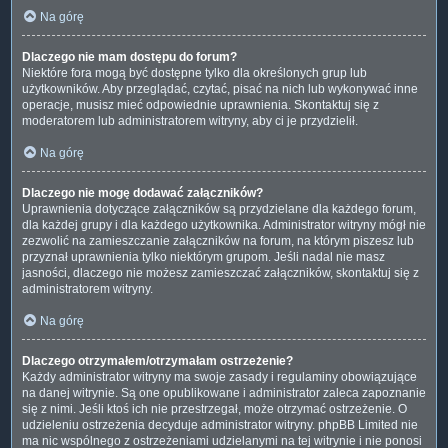
Na górę
Dlaczego nie mam dostępu do forum?
Niektóre fora mogą być dostępne tylko dla określonych grup lub
użytkowników. Aby przeglądać, czytać, pisać na nich lub wykonywać inne
operacje, musisz mieć odpowiednie uprawnienia. Skontaktuj się z
moderatorem lub administratorem witryny, aby ci je przydzielił.
Na górę
Dlaczego nie mogę dodawać załączników?
Uprawnienia dotyczące załączników są przydzielane dla każdego forum,
dla każdej grupy i dla każdego użytkownika. Administrator witryny mógł nie
zezwolić na zamieszczanie załączników na forum, na którym piszesz lub
przyznał uprawnienia tylko niektórym grupom. Jeśli nadal nie masz
jasności, dlaczego nie możesz zamieszczać załączników, skontaktuj się z
administratorem witryny.
Na górę
Dlaczego otrzymałem/otrzymałam ostrzeżenie?
Każdy administrator witryny ma swoje zasady i regulaminy obowiązujące
na danej witrynie. Są one opublikowane i administrator zaleca zapoznanie
się z nimi. Jeśli ktoś ich nie przestrzegał, może otrzymać ostrzeżenie. O
udzieleniu ostrzeżenia decyduje administrator witryny. phpBB Limited nie
ma nic wspólnego z ostrzeżeniami udzielanymi na tej witrynie i nie ponosi