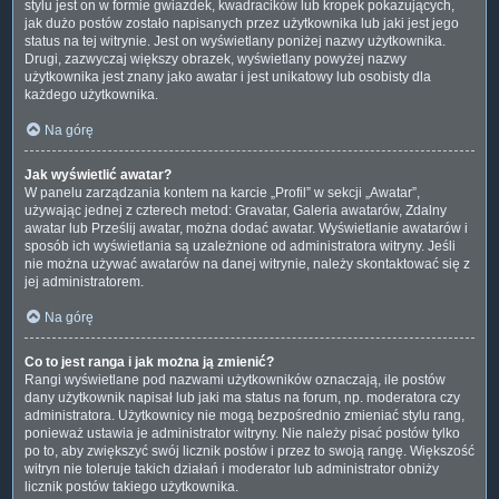
stylu jest on w formie gwiazdek, kwadracików lub kropek pokazujących,
jak dużo postów zostało napisanych przez użytkownika lub jaki jest jego
status na tej witrynie. Jest on wyświetlany poniżej nazwy użytkownika.
Drugi, zazwyczaj większy obrazek, wyświetlany powyżej nazwy
użytkownika jest znany jako awatar i jest unikatowy lub osobisty dla
każdego użytkownika.
Na górę
Jak wyświetlić awatar?
W panelu zarządzania kontem na karcie „Profil” w sekcji „Awatar”,
używając jednej z czterech metod: Gravatar, Galeria awatarów, Zdalny
awatar lub Prześlij awatar, można dodać awatar. Wyświetlanie awatarów i
sposób ich wyświetlania są uzależnione od administratora witryny. Jeśli
nie można używać awatarów na danej witrynie, należy skontaktować się z
jej administratorem.
Na górę
Co to jest ranga i jak można ją zmienić?
Rangi wyświetlane pod nazwami użytkowników oznaczają, ile postów
dany użytkownik napisał lub jaki ma status na forum, np. moderatora czy
administratora. Użytkownicy nie mogą bezpośrednio zmieniać stylu rang,
ponieważ ustawia je administrator witryny. Nie należy pisać postów tylko
po to, aby zwiększyć swój licznik postów i przez to swoją rangę. Większość
witryn nie toleruje takich działań i moderator lub administrator obniży
licznik postów takiego użytkownika.