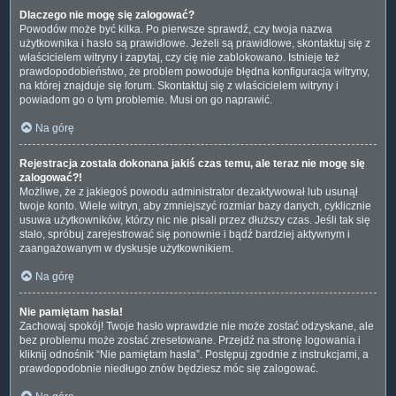
Dlaczego nie mogę się zalogować?
Powodów może być kilka. Po pierwsze sprawdź, czy twoja nazwa
użytkownika i hasło są prawidłowe. Jeżeli są prawidłowe, skontaktuj się z
właścicielem witryny i zapytaj, czy cię nie zablokowano. Istnieje też
prawdopodobieństwo, że problem powoduje błędna konfiguracja witryny,
na której znajduje się forum. Skontaktuj się z właścicielem witryny i
powiadom go o tym problemie. Musi on go naprawić.
Na górę
Rejestracja została dokonana jakiś czas temu, ale teraz nie mogę się
zalogować?!
Możliwe, że z jakiegoś powodu administrator dezaktywował lub usunął
twoje konto. Wiele witryn, aby zmniejszyć rozmiar bazy danych, cyklicznie
usuwa użytkowników, którzy nic nie pisali przez dłuższy czas. Jeśli tak się
stało, spróbuj zarejestrować się ponownie i bądź bardziej aktywnym i
zaangażowanym w dyskusje użytkownikiem.
Na górę
Nie pamiętam hasła!
Zachowaj spokój! Twoje hasło wprawdzie nie może zostać odzyskane, ale
bez problemu może zostać zresetowane. Przejdź na stronę logowania i
kliknij odnośnik “Nie pamiętam hasła”. Postępuj zgodnie z instrukcjami, a
prawdopodobnie niedługo znów będziesz móc się zalogować.