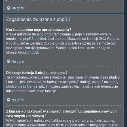
Na górę
Zagadnienia związane z phpBB
Kto jest autorem tego oprogramowania?
Prawa autorskie do tego oprogramowania w jego niezmodyfikowanej
formie, ma
phpBB Limited
. Jest ono publikowane na licencji GNU General
Public License wersja 2 (GPL-2.0), co w praktyce oznacza, że może być
bez ograniczeń dystrybuowane. Więcej na ten temat dowiesz się na
stronie
About phpBB
.
Na górę
Dlaczego funkcja X nie jest dostępna?
To oprogramowanie zostało stworzone i jest licencjonowane przez phpBB
Limited. Jeśli uważasz, że brakuje w nim jakiejś funkcji, przejdź na stronę
phpBB Ideas Centre
, gdzie możesz zagłosować na istniejące propozycje
lub zaproponować nowe funkcje.
Na górę
Z kim się kontaktować w sprawach nadużyć lub zagadnień prawnych
związanych z tą witryną?
W tych sprawach, należy skontaktować się z jednym z administratorów,
których dane wyświetlone są na liście zespołu administracyjnego. Jeżeli