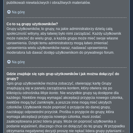
publikowali niewłaściwych i obraźliwych materiałów.
Na górę
Co to są grupy użytkowników?
Grupy użytkowników, to grupy, na jakie administratorzy dzielą całą
społeczność witryny, aby łatwiej było nimi zarządzać. Każdy użytkownik
może należeć do wielu grup, a każda grupa może mieć swoje własne
uprawnienia. Dzięki temu administratorzy mogą łatwo zmieniać
uprawnienia wielu użytkowników naraz, nadawać uprawnienia
moderatora lub dawać dostęp użytkownikom do prywatnego forum.
Na górę
Gdzie znajduje się spis grup użytkowników i jak można dołączyć do
grupy?
Spis grup użytkowników można zobaczyć, otwierając kartę
Grupy
znajdującą się w panelu zarządzania kontem, który otwiera się po
kliknięciu odnośnika
Moje konto
. Nie wszystkie grupy są dostępne dla
każdego. Niektóre mogą wymagać akceptacji przyjęcia nowego członka,
niektóre mogą być zamknięte, a jeszcze inne mogą mieć ukrytych
członków. Użytkownik może poprosić o przyjęcie do danej grupy,
naciskając odpowiedni przycisk. Prośba o przyjęcie do grupy, która
wymaga akceptacji przyjęcia nowego członka, musi zostać
zaakceptowana przez lidera grupy. Może on poprosić użytkownika o
podanie wyjaśnień, dlaczego chce on dołączyć do tej grupy. W przypadku
otrzymania negatywnej decyzji proszę nie nękać lidera grupy pytaniami –