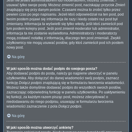
Jeśli nie jesteś administratorem lub moderatorem, możesz zmieniać i
usuwać tylko swoje posty. Możesz zmienić post, naciskając przycisk
Zmień
znajdujący się przy danym poście. Czasami można to zrobić tylko przez
pewien czas po jego napisaniu. Jeżeli ktoś odpowiedział na ten post, pod
twoim postem pojawi się informacja ile razy i kiedy ostatni raz post był
zmieniany. Informacja ta wyświetli się tylko wtedy, jeśli ktoś zamieścił pod
tym postem kolejny post. Jeśli post zmienił moderator lub administrator,
informacja ta nie zostanie wyświetlona. Administratorzy i moderatorzy
mogą zostawić notatkę z informacją, dlaczego ten post zmieniali. Zwykli
użytkownicy nie mogą usuwać postów, gdy ktoś zamieścił pod ich postem
nowy post.
Na górę
W jaki sposób można dodać podpis do swojego posta?
Aby dodawać podpis do posta, należy go najpierw utworzyć w panelu
użytkownika. Aby dołączyć do danej wiadomości swój podpis, zaznacz
funkcję
Dołącz podpis
znajdującą się w formularzu tworzenia wiadomości.
Możesz także domyślnie dodawać podpis do wszystkich swoich postów,
zaznaczając odpowiednią funkcję w panelu użytkownika. Po uaktywnieniu
tej funkcji, za każdym razem pisząc post, możesz zdecydować o
niedodawaniu do niego podpisu, usuwając w formularzu tworzenia
wiadomości zaznaczenie z pola
Dołącz podpis
.
Na górę
W jaki sposób można utworzyć ankietę?