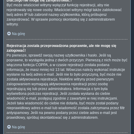
Dlaczego nie mogę się zarejestrować?
Być może właściciel witryny wyłączył funkcję rejestracji, aby nie
rejestrowały się nowe osoby. Właściciel witryny mógł także zablokować
twój adres IP lub zabronił nazwy użytkownika, którą próbujesz
zarejestrować. W sprawie pomocy skontaktuj się z administratorem
witryny.
Na górę
Rejestracja została przeprowadzona poprawnie, ale nie mogę się
zalogować!
Po pierwsze, sprawdź swoją nazwę użytkownika i hasło. Jeśli są
poprawne, to wystąpiła jedna z dwóch przyczyn. Pierwszą z nich może być
włączona funkcja COPPA, a w czasie rejestracji została podana
informacja, że masz mniej niż 13 lat. Wówczas należy wykonać instrukcje
wysłane na twój adres e-mail. Jeśli nie to było przyczyną, być może nie
została aktywowana rejestracja. Niektóre witryny przed pierwszym
zalogowaniem wymagają aktywowania rejestracji przez osobę
rejestrującą się lub przez administratora. Informacja o tym była
wyświetlona podczas rejestracji. Jeśli została wysłana do ciebie
wiadomość e-mail, postępuj zgodnie z zawartymi w niej instrukcjami.
Jeżeli taka wiadomość do ciebie nie dotarła, być może został podany
nieprawidłowy adres e-mail lub wiadomość została zatrzymana przez filtr
antyspamowy. Jeśli na pewno podany przez ciebie adres e-mail jest
prawidłowy, spróbuj skontaktować się z administratorem.
Na górę