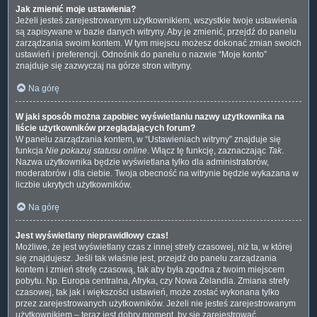
Jak zmienić moje ustawienia?
Jeżeli jesteś zarejestrowanym użytkownikiem, wszystkie twoje ustawienia
są zapisywane w bazie danych witryny. Aby je zmienić, przejdź do panelu
zarządzania swoim kontem. W tym miejscu możesz dokonać zmian swoich
ustawień i preferencji. Odnośnik do panelu o nazwie “Moje konto”
znajduje się zazwyczaj na górze stron witryny.
Na górę
W jaki sposób można zapobiec wyświetlaniu nazwy użytkownika na
liście użytkowników przeglądających forum?
W panelu zarządzania kontem, w “Ustawieniach witryny” znajduje się
funkcja
Nie pokazuj statusu online
. Włącz tę funkcję, zaznaczając
Tak
.
Nazwa użytkownika będzie wyświetlana tylko dla administratorów,
moderatorów i dla ciebie. Twoja obecność na witrynie będzie wykazana w
liczbie ukrytych użytkowników.
Na górę
Jest wyświetlany nieprawidłowy czas!
Możliwe, że jest wyświetlany czas z innej strefy czasowej, niż ta, w której
się znajdujesz. Jeśli tak właśnie jest, przejdź do panelu zarządzania
kontem i zmień strefę czasową, tak aby była zgodna z twoim miejscem
pobytu. Np. Europa centralna, Afryka, czy Nowa Zelandia. Zmiana strefy
czasowej, tak jak i większości ustawień, może zostać wykonana tylko
przez zarejestrowanych użytkowników. Jeżeli nie jesteś zarejestrowanym
użytkownikiem – teraz jest dobry moment, by się zarejestrować.