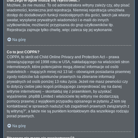
Dlaczego w ogóle muszę się rejestrować?
Możliwe, że nie musisz. To od administratora witryny zależy czy, aby pisać
wiadomości, konieczna jest rejestracja. Niemniej rejestracja umożliwia
dostęp do dodatkowych funkcji niedostępnych dla gości, takich jak własny
awatar, wysyłanie prywatnych wiadomości i e-maili do innych
użytkowników, możliwość przypisania do grup użytkowników itp.
Rejestracja zajmuje tylko chwilę, więc zaleca się jej wykonanie.
Na górę
Co to jest COPPA?
COPPA, to skrót od Child Online Privacy and Protection Act – prawa
obowiązującego od 1998 roku w USA, nakładającego na właścicieli stron
internetowych, które potencjalnie mogą zbierać informacje od osób
małoletnich – mających mniej niż 13 lat – obowiązek posiadania pisemnej
zgody rodziców lub opiekunów prawnych na zbieranie informacji
prywatnych od osób poniżej 13 roku życia. Jeżeli nie masz pewności czy
to dotyczy ciebie jako kogoś próbującego zarejestrować się na danej
witrynie internetowej – skontaktuj się z prawnikiem, by uzyskać
wyjaśnienie. phpBB Limited i właściciele tej witryny nie dostarczają
pomocy prawnej z wyjątkiem przypadku opisanego w pytaniu „Z kim się
kontaktować w sprawach nadużyć lub zagadnień prawnych związanych z
tą witryną?”, a także nie są punktem kontaktowym dla wszelkiego rodzaju
porad prawnych.
Na górę