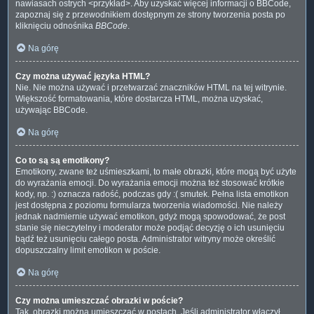
nawiasach ostrych <przykład>. Aby uzyskać więcej informacji o BBCode,
zapoznaj się z przewodnikiem dostępnym ze strony tworzenia posta po
kliknięciu odnośnika
BBCode
.
Na górę
Czy można używać języka HTML?
Nie. Nie można używać i przetwarzać znaczników HTML na tej witrynie.
Większość formatowania, które dostarcza HTML, można uzyskać,
używając BBCode.
Na górę
Co to są są emotikony?
Emotikony, zwane też uśmieszkami, to małe obrazki, które mogą być użyte
do wyrażania emocji. Do wyrażania emocji można też stosować krótkie
kody, np. :) oznacza radość, podczas gdy :( smutek. Pełna lista emotikon
jest dostępna z poziomu formularza tworzenia wiadomości. Nie należy
jednak nadmiernie używać emotikon, gdyż mogą spowodować, że post
stanie się nieczytelny i moderator może podjąć decyzję o ich usunięciu
bądź też usunięciu całego posta. Administrator witryny może określić
dopuszczalny limit emotikon w poście.
Na górę
Czy można umieszczać obrazki w poście?
Tak, obrazki można umieszczać w postach. Jeśli administrator włączył