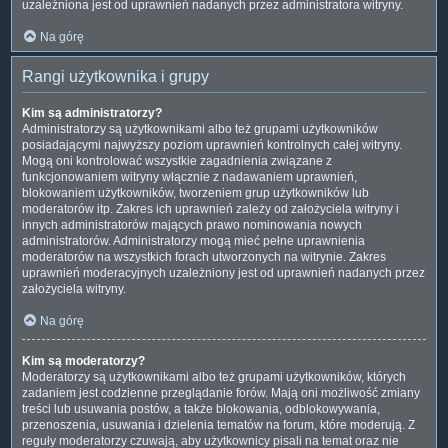
uzależniona jest od uprawnień nadanych przez administratora witryny.
Na górę
Rangi użytkownika i grupy
Kim są administratorzy?
Administratorzy są użytkownikami albo też grupami użytkowników
posiadającymi najwyższy poziom uprawnień kontrolnych całej witryny.
Mogą oni kontrolować wszystkie zagadnienia związane z
funkcjonowaniem witryny włącznie z nadawaniem uprawnień,
blokowaniem użytkowników, tworzeniem grup użytkowników lub
moderatorów itp. Zakres ich uprawnień zależy od założyciela witryny i
innych administratorów mających prawo nominowania nowych
administratorów. Administratorzy mogą mieć pełne uprawnienia
moderatorów na wszystkich forach utworzonych na witrynie. Zakres
uprawnień moderacyjnych uzależniony jest od uprawnień nadanych przez
założyciela witryny.
Na górę
Kim są moderatorzy?
Moderatorzy są użytkownikami albo też grupami użytkowników, których
zadaniem jest codzienne przeglądanie forów. Mają oni możliwość zmiany
treści lub usuwania postów, a także blokowania, odblokowywania,
przenoszenia, usuwania i dzielenia tematów na forum, które moderują. Z
reguły moderatorzy czuwają, aby użytkownicy pisali na temat oraz nie