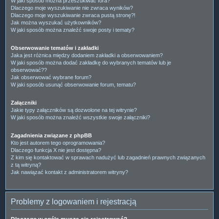
W jaki sposób można przeszukiwać fora?
Dlaczego moje wyszukiwanie nie zwraca wyników?
Dlaczego moje wyszukiwanie zwraca pustą stronę?!
Jak można wyszukać użytkowników?
W jaki sposób można znaleźć swoje posty i tematy?
Obserwowanie tematów i zakładki
Jaka jest różnica między dodaniem zakładki a obserwowaniem?
W jaki sposób można dodać zakładkę do wybranych tematów lub je
obserwować??
Jak obserwować wybrane forum?
W jaki sposób usunąć obserwowanie forum, tematu?
Załączniki
Jakie typy załączników są dozwolone na tej witrynie?
W jaki sposób można znaleźć wszystkie swoje załączniki?
Zagadnienia związane z phpBB
Kto jest autorem tego oprogramowania?
Dlaczego funkcja X nie jest dostępna?
Z kim się kontaktować w sprawach nadużyć lub zagadnień prawnych związanych
z tą witryną?
Jak nawiązać kontakt z administratorem witryny?
Problemy z logowaniem i rejestracją