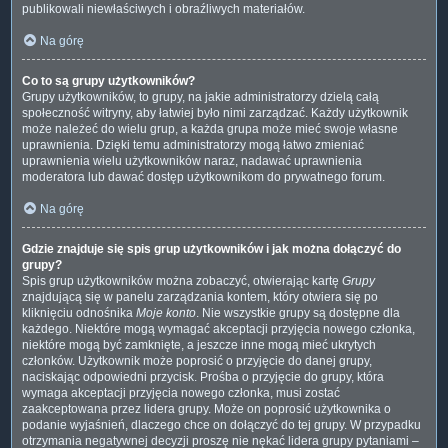
publikowali niewłaściwych i obraźliwych materiałów.
Na górę
Co to są grupy użytkowników?
Grupy użytkowników, to grupy, na jakie administratorzy dzielą całą
społeczność witryny, aby łatwiej było nimi zarządzać. Każdy użytkownik
może należeć do wielu grup, a każda grupa może mieć swoje własne
uprawnienia. Dzięki temu administratorzy mogą łatwo zmieniać
uprawnienia wielu użytkowników naraz, nadawać uprawnienia
moderatora lub dawać dostęp użytkownikom do prywatnego forum.
Na górę
Gdzie znajduje się spis grup użytkowników i jak można dołączyć do
grupy?
Spis grup użytkowników można zobaczyć, otwierając kartę
Grupy
znajdującą się w panelu zarządzania kontem, który otwiera się po
kliknięciu odnośnika
Moje konto
. Nie wszystkie grupy są dostępne dla
każdego. Niektóre mogą wymagać akceptacji przyjęcia nowego członka,
niektóre mogą być zamknięte, a jeszcze inne mogą mieć ukrytych
członków. Użytkownik może poprosić o przyjęcie do danej grupy,
naciskając odpowiedni przycisk. Prośba o przyjęcie do grupy, która
wymaga akceptacji przyjęcia nowego członka, musi zostać
zaakceptowana przez lidera grupy. Może on poprosić użytkownika o
podanie wyjaśnień, dlaczego chce on dołączyć do tej grupy. W przypadku
otrzymania negatywnej decyzji proszę nie nękać lidera grupy pytaniami –