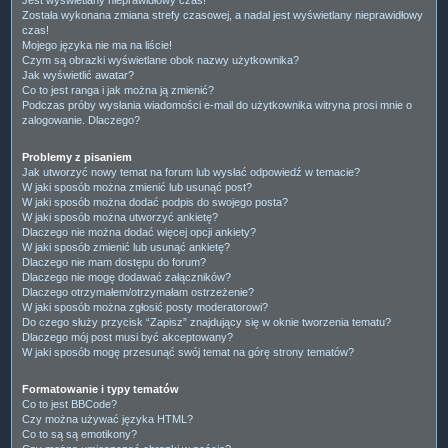
Została wykonana zmiana strefy czasowej, a nadal jest wyświetlany nieprawidłowy
czas!
Mojego języka nie ma na liście!
Czym są obrazki wyświetlane obok nazwy użytkownika?
Jak wyświetlić awatar?
Co to jest ranga i jak można ją zmienić?
Podczas próby wysłania wiadomości e-mail do użytkownika witryna prosi mnie o
zalogowanie. Dlaczego?
Problemy z pisaniem
Jak utworzyć nowy temat na forum lub wysłać odpowiedź w temacie?
W jaki sposób można zmienić lub usunąć post?
W jaki sposób można dodać podpis do swojego posta?
W jaki sposób można utworzyć ankietę?
Dlaczego nie można dodać więcej opcji ankiety?
W jaki sposób zmienić lub usunąć ankietę?
Dlaczego nie mam dostępu do forum?
Dlaczego nie mogę dodawać załączników?
Dlaczego otrzymałem/otrzymałam ostrzeżenie?
W jaki sposób można zgłosić posty moderatorowi?
Do czego służy przycisk “Zapisz” znajdujący się w oknie tworzenia tematu?
Dlaczego mój post musi być akceptowany?
W jaki sposób mogę przesunąć swój temat na górę strony tematów?
Formatowanie i typy tematów
Co to jest BBCode?
Czy można używać języka HTML?
Co to są są emotikony?