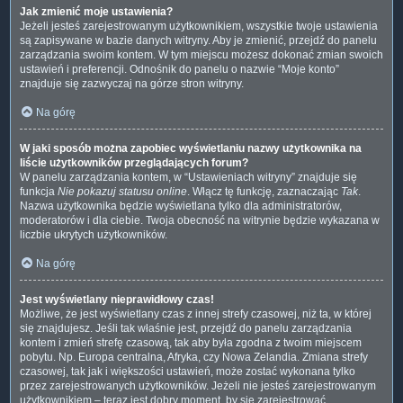
Jak zmienić moje ustawienia?
Jeżeli jesteś zarejestrowanym użytkownikiem, wszystkie twoje ustawienia
są zapisywane w bazie danych witryny. Aby je zmienić, przejdź do panelu
zarządzania swoim kontem. W tym miejscu możesz dokonać zmian swoich
ustawień i preferencji. Odnośnik do panelu o nazwie “Moje konto”
znajduje się zazwyczaj na górze stron witryny.
Na górę
W jaki sposób można zapobiec wyświetlaniu nazwy użytkownika na
liście użytkowników przeglądających forum?
W panelu zarządzania kontem, w “Ustawieniach witryny” znajduje się
funkcja
Nie pokazuj statusu online
. Włącz tę funkcję, zaznaczając
Tak
.
Nazwa użytkownika będzie wyświetlana tylko dla administratorów,
moderatorów i dla ciebie. Twoja obecność na witrynie będzie wykazana w
liczbie ukrytych użytkowników.
Na górę
Jest wyświetlany nieprawidłowy czas!
Możliwe, że jest wyświetlany czas z innej strefy czasowej, niż ta, w której
się znajdujesz. Jeśli tak właśnie jest, przejdź do panelu zarządzania
kontem i zmień strefę czasową, tak aby była zgodna z twoim miejscem
pobytu. Np. Europa centralna, Afryka, czy Nowa Zelandia. Zmiana strefy
czasowej, tak jak i większości ustawień, może zostać wykonana tylko
przez zarejestrowanych użytkowników. Jeżeli nie jesteś zarejestrowanym
użytkownikiem – teraz jest dobry moment, by się zarejestrować.