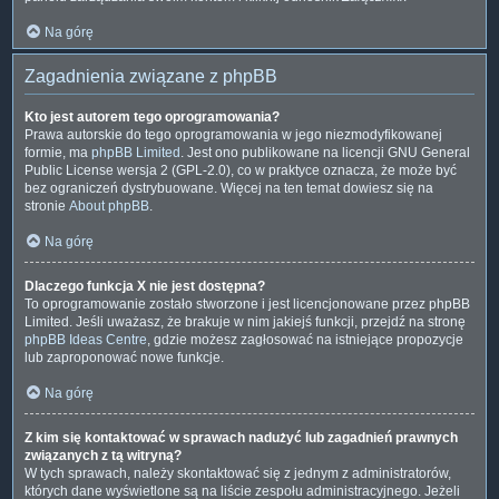
Na górę
Zagadnienia związane z phpBB
Kto jest autorem tego oprogramowania?
Prawa autorskie do tego oprogramowania w jego niezmodyfikowanej
formie, ma
phpBB Limited
. Jest ono publikowane na licencji GNU General
Public License wersja 2 (GPL-2.0), co w praktyce oznacza, że może być
bez ograniczeń dystrybuowane. Więcej na ten temat dowiesz się na
stronie
About phpBB
.
Na górę
Dlaczego funkcja X nie jest dostępna?
To oprogramowanie zostało stworzone i jest licencjonowane przez phpBB
Limited. Jeśli uważasz, że brakuje w nim jakiejś funkcji, przejdź na stronę
phpBB Ideas Centre
, gdzie możesz zagłosować na istniejące propozycje
lub zaproponować nowe funkcje.
Na górę
Z kim się kontaktować w sprawach nadużyć lub zagadnień prawnych
związanych z tą witryną?
W tych sprawach, należy skontaktować się z jednym z administratorów,
których dane wyświetlone są na liście zespołu administracyjnego. Jeżeli