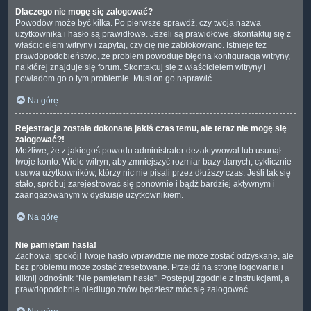
Dlaczego nie mogę się zalogować?
Powodów może być kilka. Po pierwsze sprawdź, czy twoja nazwa
użytkownika i hasło są prawidłowe. Jeżeli są prawidłowe, skontaktuj się z
właścicielem witryny i zapytaj, czy cię nie zablokowano. Istnieje też
prawdopodobieństwo, że problem powoduje błędna konfiguracja witryny,
na której znajduje się forum. Skontaktuj się z właścicielem witryny i
powiadom go o tym problemie. Musi on go naprawić.
Na górę
Rejestracja została dokonana jakiś czas temu, ale teraz nie mogę się
zalogować?!
Możliwe, że z jakiegoś powodu administrator dezaktywował lub usunął
twoje konto. Wiele witryn, aby zmniejszyć rozmiar bazy danych, cyklicznie
usuwa użytkowników, którzy nic nie pisali przez dłuższy czas. Jeśli tak się
stało, spróbuj zarejestrować się ponownie i bądź bardziej aktywnym i
zaangażowanym w dyskusje użytkownikiem.
Na górę
Nie pamiętam hasła!
Zachowaj spokój! Twoje hasło wprawdzie nie może zostać odzyskane, ale
bez problemu może zostać zresetowane. Przejdź na stronę logowania i
kliknij odnośnik “Nie pamiętam hasła”. Postępuj zgodnie z instrukcjami, a
prawdopodobnie niedługo znów będziesz móc się zalogować.