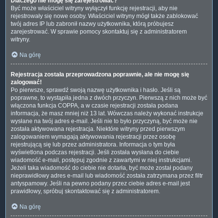
Dlaczego nie mogę się zarejestrować?
Być może właściciel witryny wyłączył funkcję rejestracji, aby nie
rejestrowały się nowe osoby. Właściciel witryny mógł także zablokować
twój adres IP lub zabronił nazwy użytkownika, którą próbujesz
zarejestrować. W sprawie pomocy skontaktuj się z administratorem
witryny.
Na górę
Rejestracja została przeprowadzona poprawnie, ale nie mogę się
zalogować!
Po pierwsze, sprawdź swoją nazwę użytkownika i hasło. Jeśli są
poprawne, to wystąpiła jedna z dwóch przyczyn. Pierwszą z nich może być
włączona funkcja COPPA, a w czasie rejestracji została podana
informacja, że masz mniej niż 13 lat. Wówczas należy wykonać instrukcje
wysłane na twój adres e-mail. Jeśli nie to było przyczyną, być może nie
została aktywowana rejestracja. Niektóre witryny przed pierwszym
zalogowaniem wymagają aktywowania rejestracji przez osobę
rejestrującą się lub przez administratora. Informacja o tym była
wyświetlona podczas rejestracji. Jeśli została wysłana do ciebie
wiadomość e-mail, postępuj zgodnie z zawartymi w niej instrukcjami.
Jeżeli taka wiadomość do ciebie nie dotarła, być może został podany
nieprawidłowy adres e-mail lub wiadomość została zatrzymana przez filtr
antyspamowy. Jeśli na pewno podany przez ciebie adres e-mail jest
prawidłowy, spróbuj skontaktować się z administratorem.
Na górę