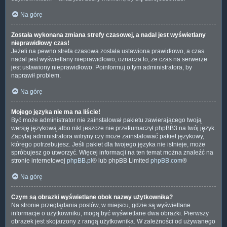
Na górę
Została wykonana zmiana strefy czasowej, a nadal jest wyświetlany
nieprawidłowy czas!
Jeżeli na pewno strefa czasowa została ustawiona prawidłowo, a czas
nadal jest wyświetlany nieprawidłowo, oznacza to, że czas na serwerze
jest ustawiony nieprawidłowo. Poinformuj o tym administratora, by
naprawił problem.
Na górę
Mojego języka nie ma na liście!
Być może administrator nie zainstalował pakietu zawierającego twoją
wersję językową albo nikt jeszcze nie przetłumaczył phpBB3 na twój język.
Zapytaj administratora witryny czy może zainstalować pakiet językowy,
którego potrzebujesz. Jeśli pakiet dla twojego języka nie istnieje, może
spróbujesz go utworzyć. Więcej informacji na ten temat można znaleźć na
stronie internetowej
phpBB.pl
® lub phpBB Limited
phpBB.com
®
Na górę
Czym są obrazki wyświetlane obok nazwy użytkownika?
Na stronie przeglądania postów, w miejscu, gdzie są wyświetlane
informacje o użytkowniku, mogą być wyświetlane dwa obrazki. Pierwszy
obrazek jest skojarzony z rangą użytkownika. W zależności od używanego