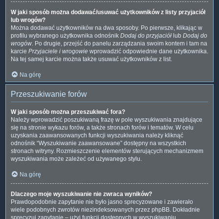
W jaki sposób można dodawać/usuwać użytkowników z listy przyjaciół
lub wrogów?
Można dodawać użytkowników na dwa sposoby. Po pierwsze, klikając w
profilu wybranego użytkownika odnośnik
Dodaj do przyjaciół
lub
Dodaj do
wrogów
. Po drugie, przejść do panelu zarządzania swoim kontem i tam na
karcie
Przyjaciele i wrogowie
wprowadzić odpowiednie dane użytkownika.
Na tej samej karcie można także usuwać użytkowników z list.
Na górę
Przeszukiwanie forów
W jaki sposób można przeszukiwać fora?
Należy wprowadzić poszukiwaną frazę w pole wyszukiwania znajdujące
się na stronie wykazu forów, a także stronach forów i tematów. W celu
uzyskania zaawansowanych funkcji wyszukiwania należy kliknąć
odnośnik “Wyszukiwanie zaawansowane” dostępny na wszystkich
stronach witryny. Rozmieszczenie elementów sterujących mechanizmem
wyszukiwania może zależeć od używanego stylu.
Na górę
Dlaczego moje wyszukiwanie nie zwraca wyników?
Prawdopodobnie zapytanie nie było jasno sprecyzowane i zawierało
wiele podobnych zwrotów niezindeksowanych przez phpBB. Dokładnie
sprecyzuj zapytanie – użyj funkcji dostępnych w wyszukiwaniu