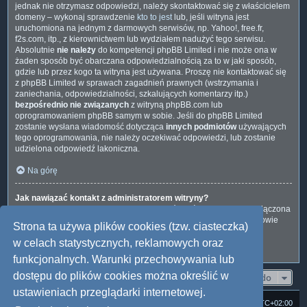
jednak nie otrzymasz odpowiedzi, należy skontaktować się z właścicielem
domeny – wykonaj sprawdzenie
kto to jest
lub, jeśli witryna jest
uruchomiona na jednym z darmowych serwisów, np. Yahoo!, free.fr,
f2s.com, itp., z kierownictwem lub wydziałem nadużyć tego serwisu.
Absolutnie
nie należy
do kompetencji phpBB Limited i nie może ona w
żaden sposób być obarczana odpowiedzialnością za to w jaki sposób,
gdzie lub przez kogo ta witryna jest używana. Proszę nie kontaktować się
z phpBB Limited w sprawach zagadnień prawnych (wstrzymania i
zaniechania, odpowiedzialności, szkalujących komentarzy itp.)
bezpośrednio nie związanych
z witryną phpBB.com lub
oprogramowaniem phpBB samym w sobie. Jeśli do phpBB Limited
zostanie wysłana wiadomość dotycząca
innych podmiotów
używających
tego oprogramowania, nie należy oczekiwać odpowiedzi, lub zostanie
udzielona odpowiedź lakoniczna.
Na górę
Jak nawiązać kontakt z administratorem witryny?
Wszyscy użytkownicy witryny mogą używać – jeśli funkcja ta jest włączona
przez administratora witryny – formularza „Kontakt z nami”. Członkowie
Strona ta używa plików cookies (tzw. ciasteczka)
witryny mogą także używać odnośnika „Zespół administracyjny”.
w celach statystycznych, reklamowych oraz
Na górę
funkcjonalnych. Warunki przechowywania lub
dostępu do plików cookies można określić w
Przejdź do
ustawieniach przeglądarki internetowej.
Strona domowa
Forum Satedu
Strefa czasowa
UTC+02:00