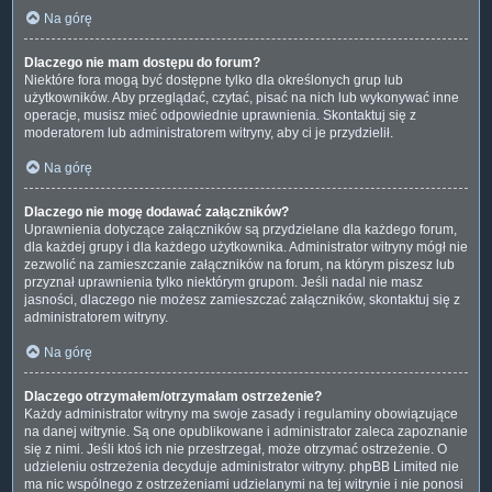
Na górę
Dlaczego nie mam dostępu do forum?
Niektóre fora mogą być dostępne tylko dla określonych grup lub
użytkowników. Aby przeglądać, czytać, pisać na nich lub wykonywać inne
operacje, musisz mieć odpowiednie uprawnienia. Skontaktuj się z
moderatorem lub administratorem witryny, aby ci je przydzielił.
Na górę
Dlaczego nie mogę dodawać załączników?
Uprawnienia dotyczące załączników są przydzielane dla każdego forum,
dla każdej grupy i dla każdego użytkownika. Administrator witryny mógł nie
zezwolić na zamieszczanie załączników na forum, na którym piszesz lub
przyznał uprawnienia tylko niektórym grupom. Jeśli nadal nie masz
jasności, dlaczego nie możesz zamieszczać załączników, skontaktuj się z
administratorem witryny.
Na górę
Dlaczego otrzymałem/otrzymałam ostrzeżenie?
Każdy administrator witryny ma swoje zasady i regulaminy obowiązujące
na danej witrynie. Są one opublikowane i administrator zaleca zapoznanie
się z nimi. Jeśli ktoś ich nie przestrzegał, może otrzymać ostrzeżenie. O
udzieleniu ostrzeżenia decyduje administrator witryny. phpBB Limited nie
ma nic wspólnego z ostrzeżeniami udzielanymi na tej witrynie i nie ponosi