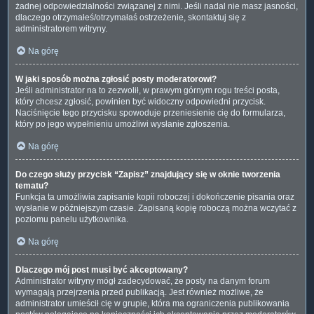
żadnej odpowiedzialności związanej z nimi. Jeśli nadal nie masz jasności,
dlaczego otrzymałeś/otrzymałaś ostrzeżenie, skontaktuj się z
administratorem witryny.
Na górę
W jaki sposób można zgłosić posty moderatorowi?
Jeśli administrator na to zezwolił, w prawym górnym rogu treści posta,
który chcesz zgłosić, powinien być widoczny odpowiedni przycisk.
Naciśnięcie tego przycisku spowoduje przeniesienie cię do formularza,
który po jego wypełnieniu umożliwi wysłanie zgłoszenia.
Na górę
Do czego służy przycisk “Zapisz” znajdujący się w oknie tworzenia
tematu?
Funkcja ta umożliwia zapisanie kopii roboczej i dokończenie pisania oraz
wysłanie w późniejszym czasie. Zapisaną kopię roboczą można wczytać z
poziomu panelu użytkownika.
Na górę
Dlaczego mój post musi być akceptowany?
Administrator witryny mógł zadecydować, że posty na danym forum
wymagają przejrzenia przed publikacją. Jest również możliwe, że
administrator umieścił cię w grupie, która ma ograniczenia publikowania