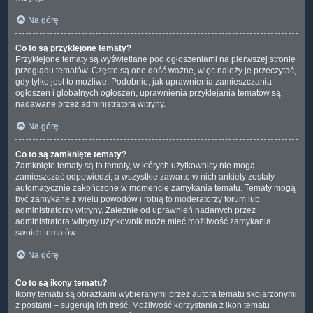
Na górę
Co to są przyklejone tematy?
Przyklejone tematy są wyświetlane pod ogłoszeniami na pierwszej stronie
przeglądu tematów. Często są one dość ważne, więc należy je przeczytać,
gdy tylko jest to możliwe. Podobnie, jak uprawnienia zamieszczania
ogłoszeń i globalnych ogłoszeń, uprawnienia przyklejania tematów są
nadawane przez administratora witryny.
Na górę
Co to są zamknięte tematy?
Zamknięte tematy są to tematy, w których użytkownicy nie mogą
zamieszczać odpowiedzi, a wszystkie zawarte w nich ankiety zostały
automatycznie zakończone w momencie zamykania tematu. Tematy mogą
być zamykane z wielu powodów i robią to moderatorzy forum lub
administratorzy witryny. Zależnie od uprawnień nadanych przez
administratora witryny użytkownik może mieć możliwość zamykania
swoich tematów.
Na górę
Co to są ikony tematu?
Ikony tematu są obrazkami wybieranymi przez autora tematu skojarzonymi
z postami – sugerują ich treść. Możliwość korzystania z ikon tematu