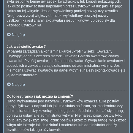
stylu jest on w formie gwiazdek, kwadracików lub kropek pokazujących,
jak dużo postów zostało napisanych przez użytkownika lub jaki jest jego
status na tej witrynie. Jest on wyświetlany poniżej nazwy użytkownika.
Drugi, zazwyczaj większy obrazek, wyświetlany powyżej nazwy
użytkownika jest znany jako awatar i jest unikatowy lub osobisty dla
każdego użytkownika.
Na górę
Jak wyświetlić awatar?
W panelu zarządzania kontem na karcie „Profil” w sekcji „Awatar”,
używając jednej z czterech metod: Gravatar, Galeria awatarów, Zdalny
awatar lub Prześlij awatar, można dodać awatar. Wyświetlanie awatarów i
sposób ich wyświetlania są uzależnione od administratora witryny. Jeśli
nie można używać awatarów na danej witrynie, należy skontaktować się z
jej administratorem.
Na górę
Co to jest ranga i jak można ją zmienić?
Rangi wyświetlane pod nazwami użytkowników oznaczają, ile postów
dany użytkownik napisał lub jaki ma status na forum, np. moderatora czy
administratora. Użytkownicy nie mogą bezpośrednio zmieniać stylu rang,
ponieważ ustawia je administrator witryny. Nie należy pisać postów tylko
po to, aby zwiększyć swój licznik postów i przez to swoją rangę. Większość
witryn nie toleruje takich działań i moderator lub administrator obniży
licznik postów takiego użytkownika.