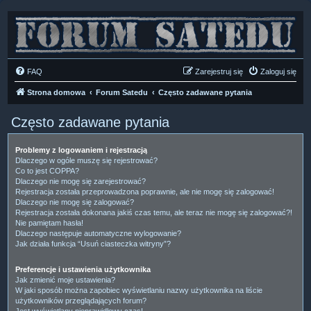
FAQ
Zarejestruj się
Zaloguj się
Strona domowa
Forum Satedu
Często zadawane pytania
Często zadawane pytania
Problemy z logowaniem i rejestracją
Dlaczego w ogóle muszę się rejestrować?
Co to jest COPPA?
Dlaczego nie mogę się zarejestrować?
Rejestracja została przeprowadzona poprawnie, ale nie mogę się zalogować!
Dlaczego nie mogę się zalogować?
Rejestracja została dokonana jakiś czas temu, ale teraz nie mogę się zalogować?!
Nie pamiętam hasła!
Dlaczego następuje automatyczne wylogowanie?
Jak działa funkcja “Usuń ciasteczka witryny”?
Preferencje i ustawienia użytkownika
Jak zmienić moje ustawienia?
W jaki sposób można zapobiec wyświetlaniu nazwy użytkownika na liście
użytkowników przeglądających forum?
Jest wyświetlany nieprawidłowy czas!