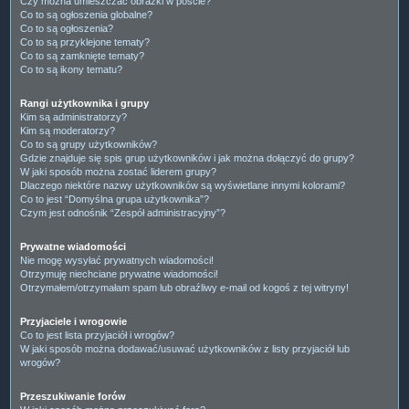
Czy można umieszczać obrazki w poście?
Co to są ogłoszenia globalne?
Co to są ogłoszenia?
Co to są przyklejone tematy?
Co to są zamknięte tematy?
Co to są ikony tematu?
Rangi użytkownika i grupy
Kim są administratorzy?
Kim są moderatorzy?
Co to są grupy użytkowników?
Gdzie znajduje się spis grup użytkowników i jak można dołączyć do grupy?
W jaki sposób można zostać liderem grupy?
Dlaczego niektóre nazwy użytkowników są wyświetlane innymi kolorami?
Co to jest “Domyślna grupa użytkownika”?
Czym jest odnośnik “Zespół administracyjny”?
Prywatne wiadomości
Nie mogę wysyłać prywatnych wiadomości!
Otrzymuję niechciane prywatne wiadomości!
Otrzymałem/otrzymałam spam lub obraźliwy e-mail od kogoś z tej witryny!
Przyjaciele i wrogowie
Co to jest lista przyjaciół i wrogów?
W jaki sposób można dodawać/usuwać użytkowników z listy przyjaciół lub
wrogów?
Przeszukiwanie forów