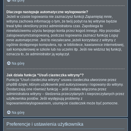
Na górę
Dlaczego następuje automatyczne wylogowanie?
Jeżeli w czasie logowania nie zaznaczysz funkcji
Zapamiętaj mnie
,
witryna zachowa informację o tym, że twój pobyt na tej witrynie będzie
trwał tylko określony przez administratora czas. Zapobiega to
niewłaściwemu użyciu twojego konta przez kogoś innego. Aby pozostać
zalogowanym/zalogowaną, podczas logowania zaznacz funkcję
Loguj
mnie automatycznie
. Jest to niezalecane, jeżeli korzystasz z witryny z
ogólnie dostępnego komputera, np. w bibliotece, kawiarence internetowej,
sali komputerowej w szkole lub na uczelni itp. Jeśli nie widzisz tej funkcji,
oznacza to, że administrator ją wyłączył.
Na górę
Jak działa funkcja “Usuń ciasteczka witryny”?
Funkcja “Usuń ciasteczka witryny” usuwa ciasteczka utworzone przez
phpBB dzięki, którym użytkownik jest autoryzowany i logowany do witryny.
Dostarczają one również funkcję – jeśli została włączona przez
administratora witryny – śledzenia przeczytanych i nieprzeczytanych przez
użytkownika postów. Jeśli występują problemy z
logowaniem/wylogowaniem, usunięcie ciasteczek może być pomocne.
Na górę
Preferencje i ustawienia użytkownika