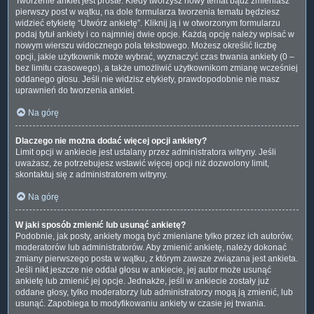
Tworzenie ankiet jest proste. Kiedy tworzysz nowy temat bądź zmieniasz
pierwszy post w wątku, na dole formularza tworzenia tematu będziesz
widzieć etykietę “Utwórz ankietę”. Kliknij ją i w otworzonym formularzu
podaj tytuł ankiety i co najmniej dwie opcje. Każdą opcję należy wpisać w
nowym wierszu widocznego pola tekstowego. Możesz określić liczbę
opcji, jakie użytkownik może wybrać, wyznaczyć czas trwania ankiety (0 –
bez limitu czasowego), a także umożliwić użytkownikom zmianę wcześniej
oddanego głosu. Jeśli nie widzisz etykiety, prawdopodobnie nie masz
uprawnień do tworzenia ankiet.
Na górę
Dlaczego nie można dodać więcej opcji ankiety?
Limit opcji w ankiecie jest ustalany przez administratora witryny. Jeśli
uważasz, że potrzebujesz wstawić więcej opcji niż dozwolony limit,
skontaktuj się z administratorem witryny.
Na górę
W jaki sposób zmienić lub usunąć ankietę?
Podobnie, jak posty, ankiety mogą być zmieniane tylko przez ich autorów,
moderatorów lub administratorów. Aby zmienić ankietę, należy dokonać
zmiany pierwszego posta w wątku, z którym zawsze związana jest ankieta.
Jeśli nikt jeszcze nie oddał głosu w ankiecie, jej autor może usunąć
ankietę lub zmienić jej opcje. Jednakże, jeśli w ankiecie zostały już
oddane głosy, tylko moderatorzy lub administratorzy mogą ją zmienić, lub
usunąć. Zapobiega to modyfikowaniu ankiety w czasie jej trwania.