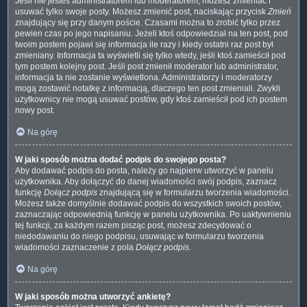
Jeśli nie jesteś administratorem lub moderatorem, możesz zmieniać i
usuwać tylko swoje posty. Możesz zmienić post, naciskając przycisk
Zmień
znajdujący się przy danym poście. Czasami można to zrobić tylko przez
pewien czas po jego napisaniu. Jeżeli ktoś odpowiedział na ten post, pod
twoim postem pojawi się informacja ile razy i kiedy ostatni raz post był
zmieniany. Informacja ta wyświetli się tylko wtedy, jeśli ktoś zamieścił pod
tym postem kolejny post. Jeśli post zmienił moderator lub administrator,
informacja ta nie zostanie wyświetlona. Administratorzy i moderatorzy
mogą zostawić notatkę z informacją, dlaczego ten post zmieniali. Zwykli
użytkownicy nie mogą usuwać postów, gdy ktoś zamieścił pod ich postem
nowy post.
Na górę
W jaki sposób można dodać podpis do swojego posta?
Aby dodawać podpis do posta, należy go najpierw utworzyć w panelu
użytkownika. Aby dołączyć do danej wiadomości swój podpis, zaznacz
funkcję
Dołącz podpis
znajdującą się w formularzu tworzenia wiadomości.
Możesz także domyślnie dodawać podpis do wszystkich swoich postów,
zaznaczając odpowiednią funkcję w panelu użytkownika. Po uaktywnieniu
tej funkcji, za każdym razem pisząc post, możesz zdecydować o
niedodawaniu do niego podpisu, usuwając w formularzu tworzenia
wiadomości zaznaczenie z pola
Dołącz podpis
.
Na górę
W jaki sposób można utworzyć ankietę?