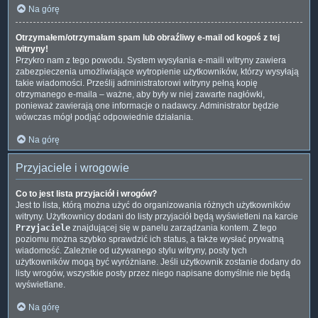
Na górę
Otrzymałem/otrzymałam spam lub obraźliwy e-mail od kogoś z tej
witryny!
Przykro nam z tego powodu. System wysyłania e-maili witryny zawiera
zabezpieczenia umożliwiające wytropienie użytkowników, którzy wysyłają
takie wiadomości. Prześlij administratorowi witryny pełną kopię
otrzymanego e-maila – ważne, aby były w niej zawarte nagłówki,
ponieważ zawierają one informacje o nadawcy. Administrator będzie
wówczas mógł podjąć odpowiednie działania.
Na górę
Przyjaciele i wrogowie
Co to jest lista przyjaciół i wrogów?
Jest to lista, którą można użyć do organizowania różnych użytkowników
witryny. Użytkownicy dodani do listy przyjaciół będą wyświetleni na karcie
Przyjaciele
znajdującej się w panelu zarządzania kontem. Z tego
poziomu można szybko sprawdzić ich status, a także wysłać prywatną
wiadomość. Zależnie od używanego stylu witryny, posty tych
użytkowników mogą być wyróżniane. Jeśli użytkownik zostanie dodany do
listy wrogów, wszystkie posty przez niego napisane domyślnie nie będą
wyświetlane.
Na górę