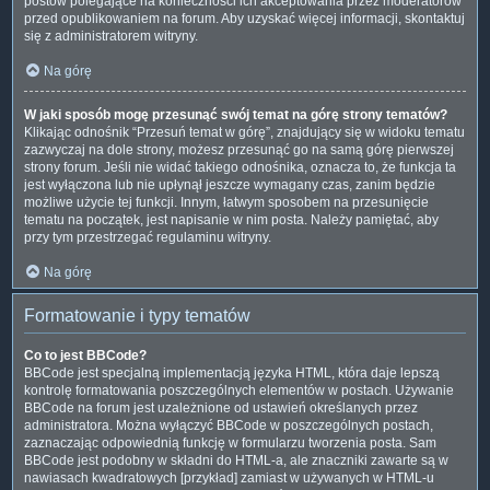
postów polegające na konieczności ich akceptowania przez moderatorów
przed opublikowaniem na forum. Aby uzyskać więcej informacji, skontaktuj
się z administratorem witryny.
Na górę
W jaki sposób mogę przesunąć swój temat na górę strony tematów?
Klikając odnośnik “Przesuń temat w górę”, znajdujący się w widoku tematu
zazwyczaj na dole strony, możesz przesunąć go na samą górę pierwszej
strony forum. Jeśli nie widać takiego odnośnika, oznacza to, że funkcja ta
jest wyłączona lub nie upłynął jeszcze wymagany czas, zanim będzie
możliwe użycie tej funkcji. Innym, łatwym sposobem na przesunięcie
tematu na początek, jest napisanie w nim posta. Należy pamiętać, aby
przy tym przestrzegać regulaminu witryny.
Na górę
Formatowanie i typy tematów
Co to jest BBCode?
BBCode jest specjalną implementacją języka HTML, która daje lepszą
kontrolę formatowania poszczególnych elementów w postach. Używanie
BBCode na forum jest uzależnione od ustawień określanych przez
administratora. Można wyłączyć BBCode w poszczególnych postach,
zaznaczając odpowiednią funkcję w formularzu tworzenia posta. Sam
BBCode jest podobny w składni do HTML-a, ale znaczniki zawarte są w
nawiasach kwadratowych [przykład] zamiast w używanych w HTML-u