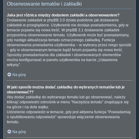
Obserwowanie tematów i zakładki
Jaka jest różnica między dodaniem zakładki a obserwowaniem?
Dodawanie zakładek w phpBB 3.0 działa podobnie jak dodawanie
zakładek w przeglądarce. Użytkownik nie dostaje powiadomienia, gdy w
temacie pojawia się nowa treść. W phpBB 3.1 dodawanie zakładek
przypomina obserwowanie tematu. Użytkownik może być powiadamiany,
gdy nastąpi aktualizacja tematu oznaczonego zakładką. Funkcja
obserwowania powiadamia użytkownika – w wybrany przez niego sposób
– gdy w obserwowanym temacie bądź forum pojawiła się nowa treść.
Sposoby powiadamiania dla zakładek i obserwowanych elementów
można konfigurować w panelu użytkownika na karcie „Ustawienia
witryny”.
Na górę
W jaki sposób można dodać zakładkę do wybranych tematów lub je
obserwować??
Aby dodać zakładkę do wybranego tematu lub go obserwować, należy
kliknąć odpowiedni odnośnik w menu “Narzędzia tematu” znajdujące się
na górze i na dole wątku.
Udzielenie odpowiedzi w temacie, gdy jest aktywna funkcja “Powiadamiaj
o opublikowaniu odpowiedzi” spowoduje włączenie obserwowania
tematu.
Na górę