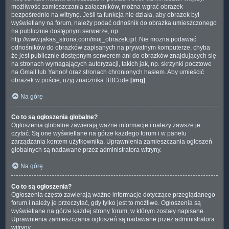
możliwość zamieszczania załączników, można wgrać obrazek
bezpośrednio na witrynę. Jeśli ta funkcja nie działa, aby obrazek był
wyświetlany na forum, należy podać odnośnik do obrazka umieszczonego
na publicznie dostępnym serwerze, np.
http://www.jakas_strona.com/moj_obrazek.gif. Nie można podawać
odnośników do obrazków zapisanych na prywatnym komputerze, chyba
że jest publicznie dostępnym serwerem ani do obrazków znajdujących się
na stronach wymagających autoryzacji, takich jak, np. skrzynki pocztowe
na Gmail lub Yahoo! oraz stronach chronionych hasłem. Aby umieścić
obrazek w poście, użyj znacznika BBCode
[img]
.
Na górę
Co to są ogłoszenia globalne?
Ogłoszenia globalne zawierają ważne informacje i należy zawsze je
czytać. Są one wyświetlane na górze każdego forum i w panelu
zarządzania kontem użytkownika. Uprawnienia zamieszczania ogłoszeń
globalnych są nadawane przez administratora witryny.
Na górę
Co to są ogłoszenia?
Ogłoszenia często zawierają ważne informacje dotyczące przeglądanego
forum i należy je przeczytać, gdy tylko jest to możliwe. Ogłoszenia są
wyświetlane na górze każdej strony forum, w którym zostały napisane.
Uprawnienia zamieszczania ogłoszeń są nadawane przez administratora
witryny.