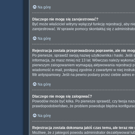
Na górę
Dlaczego nie mogę się zarejestrować?
Być może właściciel witryny wyłączył funkcję rejestracji, aby 
zarejestrować. W sprawie pomocy skontaktuj się z administrato
Na górę
Rejestracja została przeprowadzona poprawnie, ale nie mog
Po pierwsze, sprawdź swoją nazwę użytkownika i hasło. Jeśli 
informacja, że masz mniej niż 13 lat. Wówczas należy wykonać i
pierwszym zalogowaniem wymagają aktywowania rejestracji przez
wiadomość e-mail, postępuj zgodnie z zawartymi w niej instru
filtr antyspamowy. Jeśli na pewno podany przez ciebie adres e-
Na górę
Dlaczego nie mogę się zalogować?
Powodów może być kilka. Po pierwsze sprawdź, czy twoja nazwa u
prawdopodobieństwo, że problem powoduje błędna konfiguracja w
Na górę
Rejestracja została dokonana jakiś czas temu, ale teraz ni
Możliwe, że z jakiegoś powodu administrator dezaktywował lub 