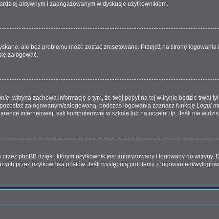
dź bardziej aktywnym i zaangażowanym w dyskusje użytkownikiem.
kane, ale bez problemu może zostać zresetowane. Przejdź na stronę logowania i 
się zalogować.
mnie
, witryna zachowa informację o tym, że twój pobyt na tej witrynie będzie trwał t
y pozostać zalogowanym/zalogowaną, podczas logowania zaznacz funkcję
Loguj m
ence internetowej, sali komputerowej w szkole lub na uczelni itp. Jeśli nie widzisz 
przez phpBB dzięki, którym użytkownik jest autoryzowany i logowany do witryny. D
zytanych przez użytkownika postów. Jeśli występują problemy z logowaniem/wylogo