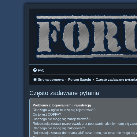
FAQ
Strona domowa
Forum Satedu
Często zadawane pytania
Często zadawane pytania
Problemy z logowaniem i rejestracją
Dlaczego w ogóle muszę się rejestrować?
Co to jest COPPA?
Dlaczego nie mogę się zarejestrować?
Rejestracja została przeprowadzona poprawnie, ale nie mogę się zal
Dlaczego nie mogę się zalogować?
Rejestracja została dokonana jakiś czas temu, ale teraz nie mogę się