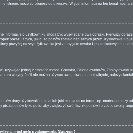
a nie istnieje, może spróbujesz go utworzyć. Więcej informacji na ten temat można 
ane informacje o użytkowniku, mogą być wyświetlane dwa obrazki. Pierwszy obrazek
pek pokazujących, jak dużo postów zostało napisanych przez użytkownika lub jaki j
lany powyżej nazwy użytkownika jest znany jako awatar i jest unikatowy lub osobi
ar”, używając jednej z czterech metod: Gravatar, Galeria awatarów, Zdalny awatar 
ratora witryny. Jeśli nie można używać awatarów na danej witrynie, należy skontak
ostów dany użytkownik napisał lub jaki ma status na forum, np. moderatora czy a
ży pisać postów tylko po to, aby zwiększyć swój licznik postów i przez to swoją rangę
witryna prosi mnie o zalogowanie. Dlaczego?