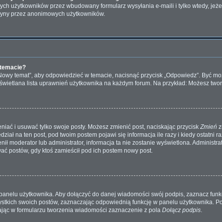
ch użytkowników przez wbudowany formularz wysyłania e-maili i tylko wtedy, jeżeli
tryny przez anonimowych użytkowników.
 temacie?
„Nowy temat”, aby odpowiedzieć w temacie, nacisnąć przycisk „Odpowiedz”. Być m
wyświetlana lista uprawnień użytkownika na każdym forum. Na przykład: Możesz two
niać i usuwać tylko swoje posty. Możesz zmienić post, naciskając przycisk
Zmień
z
iał na ten post, pod twoim postem pojawi się informacja ile razy i kiedy ostatni raz
ienił moderator lub administrator, informacja ta nie zostanie wyświetlona. Administr
wać postów, gdy ktoś zamieścił pod ich postem nowy post.
panelu użytkownika. Aby dołączyć do danej wiadomości swój podpis, zaznacz fun
kich swoich postów, zaznaczając odpowiednią funkcję w panelu użytkownika. Po u
ąc w formularzu tworzenia wiadomości zaznaczenie z pola
Dołącz podpis
.