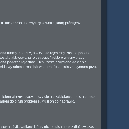
s IP lub zabronił nazwy użytkownika, którą próbujesz
ona funkcja COPPA, a w czasie rejestracji została podana
została aktywowana rejestracja. Niektóre witryny przed
na podczas rejestracji. Jeśli została wysłana do ciebie
rawidłowy adres e-mail lub wiadomość została zatrzymana przez
elem witryny i zapytaj, czy cię nie zablokowano. Istnieje też
wiadom go o tym problemie. Musi on go naprawić.
suwa użytkowników, którzy nic nie pisali przez dłuższy czas.