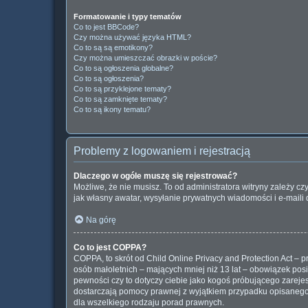
Formatowanie i typy tematów
Co to jest BBCode?
Czy można używać języka HTML?
Co to są są emotikony?
Czy można umieszczać obrazki w poście?
Co to są ogłoszenia globalne?
Co to są ogłoszenia?
Co to są przyklejone tematy?
Co to są zamknięte tematy?
Co to są ikony tematu?
Problemy z logowaniem i rejestracją
Dlaczego w ogóle muszę się rejestrować?
Możliwe, że nie musisz. To od administratora witryny zależy cz
jak własny awatar, wysyłanie prywatnych wiadomości i e-maili 
Na górę
Co to jest COPPA?
COPPA, to skrót od Child Online Privacy and Protection Act –
osób małoletnich – mających mniej niż 13 lat – obowiązek pos
pewności czy to dotyczy ciebie jako kogoś próbującego zarejest
dostarczają pomocy prawnej z wyjątkiem przypadku opisanego 
dla wszelkiego rodzaju porad prawnych.