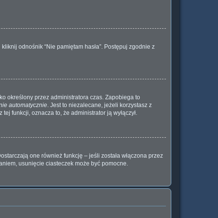
kliknij odnośnik “Nie pamiętam hasła”. Postępuj zgodnie z
ylko określony przez administratora czas. Zapobiega to
nie automatycznie
. Jest to niezalecane, jeżeli korzystasz z
tej funkcji, oznacza to, że administrator ją wyłączył.
ostarczają one również funkcję – jeśli została włączona przez
waniem, usunięcie ciasteczek może być pomocne.