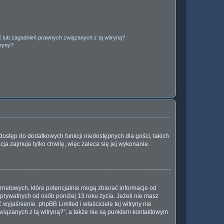
 lub zagadnień prawnych związanych z tą witryną?
tryny?
a dostęp do dodatkowych funkcji niedostępnych dla gości, takich
ja zajmuje tylko chwilę, więc zaleca się jej wykonanie.
rnetowych, które potencjalnie mogą zbierać informacje od
prywatnych od osób poniżej 13 roku życia. Jeżeli nie masz
wyjaśnienie. phpBB Limited i właściciele tej witryny nie
iązanych z tą witryną?”, a także nie są punktem kontaktowym