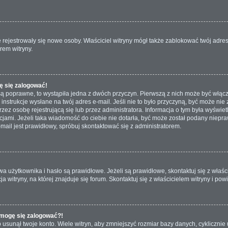
nie rejestrowały się nowe osoby. Właściciel witryny mógł także zablokować twój adre
rem witryny.
ę się zalogować!
są poprawne, to wystąpiła jedna z dwóch przyczyn. Pierwszą z nich może być włącz
nstrukcje wysłane na twój adres e-mail. Jeśli nie to było przyczyną, być może nie 
 osobę rejestrującą się lub przez administratora. Informacja o tym była wyświetlo
kcjami. Jeżeli taka wiadomość do ciebie nie dotarła, być może został podany niep
mail jest prawidłowy, spróbuj skontaktować się z administratorem.
żytkownika i hasło są prawidłowe. Jeżeli są prawidłowe, skontaktuj się z właścici
itryny, na której znajduje się forum. Skontaktuj się z właścicielem witryny i po
e mogę się zalogować?!
usunął twoje konto. Wiele witryn, aby zmniejszyć rozmiar bazy danych, cyklicznie u