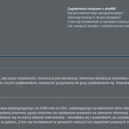
Zagadnienia związane z phpBB
Kto jest autorem tego oprogramowania?
Dlaczego funkcja X nie jest dostępna?
Z kim się kontaktować w sprawach nadużyć
Jak nawiązać kontakt z administratorem wi
y, aby pisać wiadomości, konieczna jest rejestracja. Niemniej rejestracja umożliwi
do innych użytkowników, możliwość przypisania do grup użytkowników itp. Rejestrac
 prawa obowiązującego od 1998 roku w USA, nakładającego na właścicieli stron inte
iadania pisemnej zgody rodziców lub opiekunów prawnych na zbieranie informacji 
rować się na danej witrynie internetowej – skontaktuj się z prawnikiem, by uzyskać 
w pytaniu „Z kim się kontaktować w sprawach nadużyć lub zagadnień prawnych zw