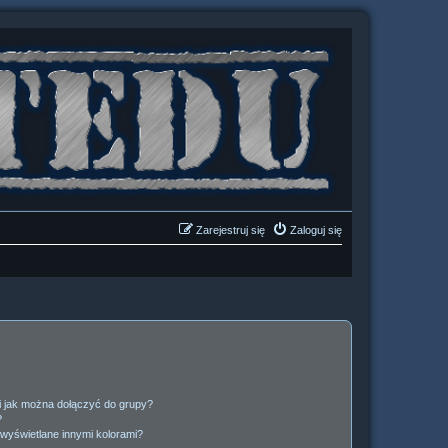
Zarejestruj się
Zaloguj się
 i jak można dołączyć do grupy?
?
wyświetlane innymi kolorami?