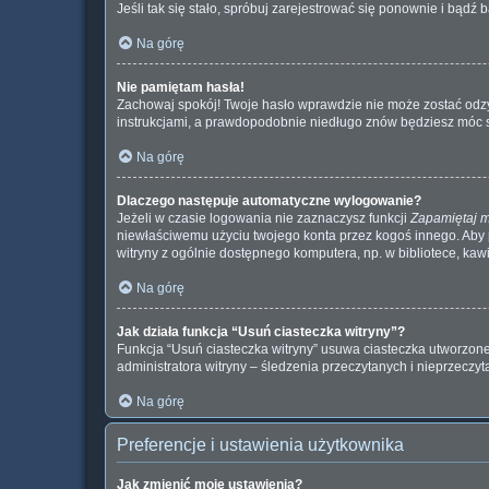
Jeśli tak się stało, spróbuj zarejestrować się ponownie i bą
Na górę
Nie pamiętam hasła!
Zachowaj spokój! Twoje hasło wprawdzie nie może zostać odzys
instrukcjami, a prawdopodobnie niedługo znów będziesz móc 
Na górę
Dlaczego następuje automatyczne wylogowanie?
Jeżeli w czasie logowania nie zaznaczysz funkcji
Zapamiętaj 
niewłaściwemu użyciu twojego konta przez kogoś innego. Ab
witryny z ogólnie dostępnego komputera, np. w bibliotece, kawiar
Na górę
Jak działa funkcja “Usuń ciasteczka witryny”?
Funkcja “Usuń ciasteczka witryny” usuwa ciasteczka utworzone 
administratora witryny – śledzenia przeczytanych i nieprzec
Na górę
Preferencje i ustawienia użytkownika
Jak zmienić moje ustawienia?