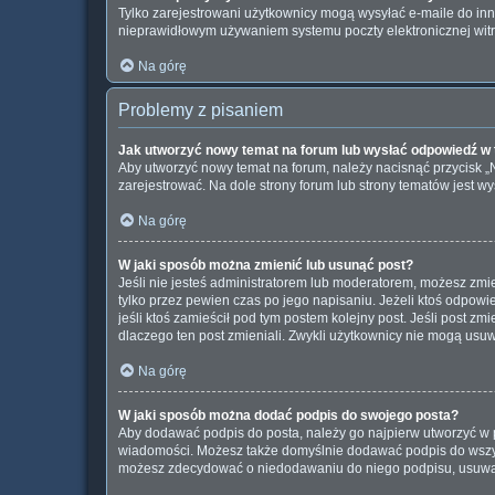
Tylko zarejestrowani użytkownicy mogą wysyłać e-maile do inny
nieprawidłowym używaniem systemu poczty elektronicznej wi
Na górę
Problemy z pisaniem
Jak utworzyć nowy temat na forum lub wysłać odpowiedź w
Aby utworzyć nowy temat na forum, należy nacisnąć przycisk 
zarejestrować. Na dole strony forum lub strony tematów jest 
Na górę
W jaki sposób można zmienić lub usunąć post?
Jeśli nie jesteś administratorem lub moderatorem, możesz zmie
tylko przez pewien czas po jego napisaniu. Jeżeli ktoś odpowiedz
jeśli ktoś zamieścił pod tym postem kolejny post. Jeśli post zm
dlaczego ten post zmieniali. Zwykli użytkownicy nie mogą usu
Na górę
W jaki sposób można dodać podpis do swojego posta?
Aby dodawać podpis do posta, należy go najpierw utworzyć w 
wiadomości. Możesz także domyślnie dodawać podpis do wszyst
możesz zdecydować o niedodawaniu do niego podpisu, usuwaj