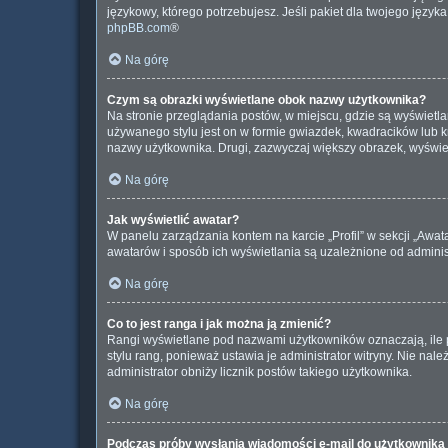
językowy, którego potrzebujesz. Jeśli pakiet dla twojego język
phpBB.com
®
Na górę
Czym są obrazki wyświetlane obok nazwy użytkownika?
Na stronie przeglądania postów, w miejscu, gdzie są wyświetl
używanego stylu jest on w formie gwiazdek, kwadracików lub kro
nazwy użytkownika. Drugi, zazwyczaj większy obrazek, wyświet
Na górę
Jak wyświetlić awatar?
W panelu zarządzania kontem na karcie „Profil” w sekcji „Awat
awatarów i sposób ich wyświetlania są uzależnione od administ
Na górę
Co to jest ranga i jak można ją zmienić?
Rangi wyświetlane pod nazwami użytkowników oznaczają, ile p
stylu rang, ponieważ ustawia je administrator witryny. Nie nale
administrator obniży licznik postów takiego użytkownika.
Na górę
Podczas próby wysłania wiadomości e-mail do użytkownika 