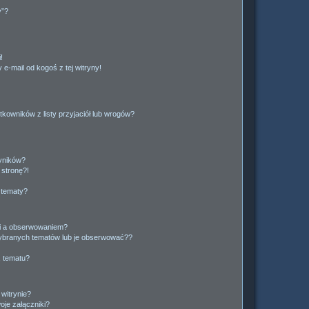
y”?
!
e-mail od kogoś z tej witryny!
owników z listy przyjaciół lub wrogów?
yników?
stronę?!
 tematy?
ki a obserwowaniem?
ybranych tematów lub je obserwować??
, tematu?
 witrynie?
je załączniki?