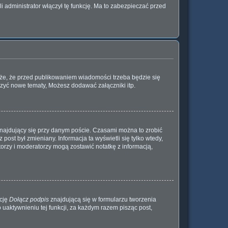
 administrator włączył tę funkcję. Ma to zabezpieczać przed
oże, że przed publikowaniem wiadomości trzeba będzie się
rzyć nowe tematy, Możesz dodawać załączniki itp.
najdujący się przy danym poście. Czasami można to zrobić
 post był zmieniany. Informacja ta wyświetli się tylko wtedy,
atorzy i moderatorzy mogą zostawić notatkę z informacją,
kcję
Dołącz podpis
znajdującą się w formularzu tworzenia
aktywnieniu tej funkcji, za każdym razem pisząc post,