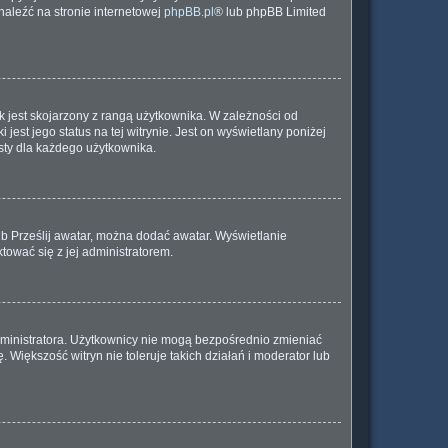
znaleźć na stronie internetowej
phpBB.pl
® lub phpBB Limited
 jest skojarzony z rangą użytkownika. W zależności od
est jego status na tej witrynie. Jest on wyświetlany poniżej
sty dla każdego użytkownika.
lub Prześlij awatar, można dodać awatar. Wyświetlanie
tować się z jej administratorem.
dministratora. Użytkownicy nie mogą bezpośrednio zmieniać
. Większość witryn nie toleruje takich działań i moderator lub