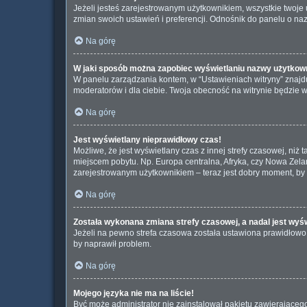
Jeżeli jesteś zarejestrowanym użytkownikiem, wszystkie twoj
zmian swoich ustawień i preferencji. Odnośnik do panelu o naz
Na górę
W jaki sposób można zapobiec wyświetlaniu nazwy użytkown
W panelu zarządzania kontem, w “Ustawieniach witryny” znajdu
moderatorów i dla ciebie. Twoja obecność na witrynie będzie 
Na górę
Jest wyświetlany nieprawidłowy czas!
Możliwe, że jest wyświetlany czas z innej strefy czasowej, niż 
miejscem pobytu. Np. Europa centralna, Afryka, czy Nowa Zelan
zarejestrowanym użytkownikiem – teraz jest dobry moment, by 
Na górę
Została wykonana zmiana strefy czasowej, a nadal jest wyś
Jeżeli na pewno strefa czasowa została ustawiona prawidłowo, 
by naprawił problem.
Na górę
Mojego języka nie ma na liście!
Być może administrator nie zainstalował pakietu zawierającego