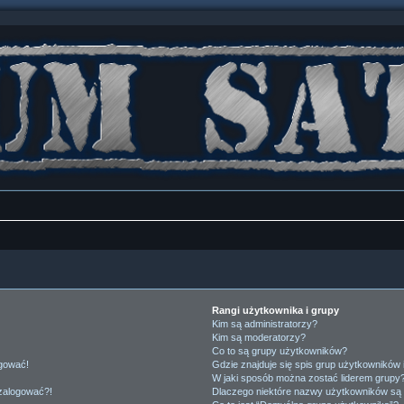
Rangi użytkownika i grupy
Kim są administratorzy?
Kim są moderatorzy?
Co to są grupy użytkowników?
ogować!
Gdzie znajduje się spis grup użytkowników
W jaki sposób można zostać liderem grupy
 zalogować?!
Dlaczego niektóre nazwy użytkowników są 