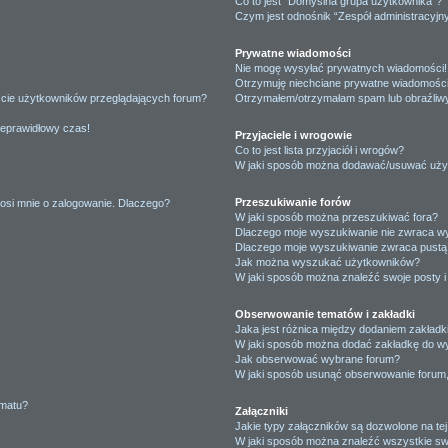
Co to jest “Domyślna grupa użytkownika”?
Czym jest odnośnik “Zespół administracyjn
Prywatne wiadomości
Nie mogę wysyłać prywatnych wiadomości!
Otrzymuję niechciane prywatne wiadomości
ście użytkowników przeglądających forum?
Otrzymałem/otrzymałam spam lub obraźliwy 
ieprawidłowy czas!
Przyjaciele i wrogowie
Co to jest lista przyjaciół i wrogów?
W jaki sposób można dodawać/usuwać użytk
Przeszukiwanie forów
osi mnie o zalogowanie. Dlaczego?
W jaki sposób można przeszukiwać fora?
Dlaczego moje wyszukiwanie nie zwraca w
Dlaczego moje wyszukiwanie zwraca pustą 
Jak można wyszukać użytkowników?
W jaki sposób można znaleźć swoje posty i
Obserwowanie tematów i zakładki
Jaka jest różnica między dodaniem zakład
W jaki sposób można dodać zakładkę do w
Jak obserwować wybrane forum?
W jaki sposób usunąć obserwowanie forum
ematu?
Załączniki
Jakie typy załączników są dozwolone na tej
W jaki sposób można znaleźć wszystkie swo