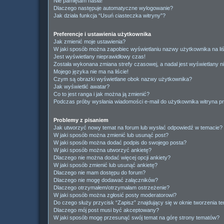
Nie pamiętam hasła!
Dlaczego następuje automatyczne wylogowanie?
Jak działa funkcja “Usuń ciasteczka witryny”?
Preferencje i ustawienia użytkownika
Jak zmienić moje ustawienia?
W jaki sposób można zapobiec wyświetlaniu nazwy użytkownika na li
Jest wyświetlany nieprawidłowy czas!
Została wykonana zmiana strefy czasowej, a nadal jest wyświetlany n
Mojego języka nie ma na liście!
Czym są obrazki wyświetlane obok nazwy użytkownika?
Jak wyświetlić awatar?
Co to jest ranga i jak można ją zmienić?
Podczas próby wysłania wiadomości e-mail do użytkownika witryna pr
Problemy z pisaniem
Jak utworzyć nowy temat na forum lub wysłać odpowiedź w temacie?
W jaki sposób można zmienić lub usunąć post?
W jaki sposób można dodać podpis do swojego posta?
W jaki sposób można utworzyć ankietę?
Dlaczego nie można dodać więcej opcji ankiety?
W jaki sposób zmienić lub usunąć ankietę?
Dlaczego nie mam dostępu do forum?
Dlaczego nie mogę dodawać załączników?
Dlaczego otrzymałem/otrzymałam ostrzeżenie?
W jaki sposób można zgłosić posty moderatorowi?
Do czego służy przycisk “Zapisz” znajdujący się w oknie tworzenia t
Dlaczego mój post musi być akceptowany?
W jaki sposób mogę przesunąć swój temat na górę strony tematów?