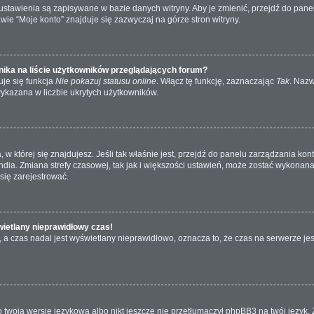
e ustawienia są zapisywane w bazie danych witryny. Aby je zmienić, przejdź do p
wie “Moje konto” znajduje się zazwyczaj na górze stron witryny.
ika na liście użytkowników przeglądających forum?
je się funkcja
Nie pokazuj statusu online
. Włącz tę funkcję, zaznaczając
Tak
. Nazw
wykazana w liczbie ukrytych użytkowników.
ta, w której się znajdujesz. Jeśli tak właśnie jest, przejdź do panelu zarządzania k
dia. Zmiana strefy czasowej, tak jak i większości ustawień, może zostać wykonana 
się zarejestrować.
wietlany nieprawidłowy czas!
a czas nadal jest wyświetlany nieprawidłowo, oznacza to, że czas na serwerze jes
 twoją wersję językową albo nikt jeszcze nie przetłumaczył phpBB3 na twój język. 