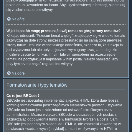
postów polegające na konieczności ich akceptowania przez moderatorów
przed opublikowaniem na forum. Aby uzyskać więcej informacji, skontaktuj
się z administratorem witryny.
Na górę
W jaki sposób mogę przesunąć swój temat na górę strony tematów?
Klikając odnośnik “Przesuń temat w górę”, znajdujący się w widoku tematu
zazwyczaj na dole strony, możesz przesunąć go na samą górę pierwszej
strony forum. Jeśli nie widać takiego odnośnika, oznacza to, że funkcja ta
jest wyłączona lub nie upłynął jeszcze wymagany czas, zanim będzie
możliwe użycie tej funkcji. Innym, łatwym sposobem na przesunięcie
tematu na początek, jest napisanie w nim posta. Należy pamiętać, aby
przy tym przestrzegać regulaminu witryny.
Na górę
Formatowanie i typy tematów
Co to jest BBCode?
BBCode jest specjalną implementacją języka HTML, która daje lepszą
kontrolę formatowania poszczególnych elementów w postach. Używanie
BBCode na forum jest uzależnione od ustawień określanych przez
administratora. Można wyłączyć BBCode w poszczególnych postach,
zaznaczając odpowiednią funkcję w formularzu tworzenia posta. Sam
BBCode jest podobny w składni do HTML-a, ale znaczniki zawarte są w
nawiasach kwadratowych [przykład] zamiast w używanych w HTML-u