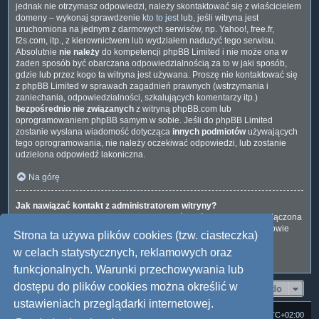
jednak nie otrzymasz odpowiedzi, należy skontaktować się z właścicielem
domeny – wykonaj sprawdzenie
kto to jest
lub, jeśli witryna jest
uruchomiona na jednym z darmowych serwisów, np. Yahoo!, free.fr,
f2s.com, itp., z kierownictwem lub wydziałem nadużyć tego serwisu.
Absolutnie
nie należy
do kompetencji phpBB Limited i nie może ona w
żaden sposób być obarczana odpowiedzialnością za to w jaki sposób,
gdzie lub przez kogo ta witryna jest używana. Proszę nie kontaktować się
z phpBB Limited w sprawach zagadnień prawnych (wstrzymania i
zaniechania, odpowiedzialności, szkalujących komentarzy itp.)
bezpośrednio nie związanych
z witryną phpBB.com lub
oprogramowaniem phpBB samym w sobie. Jeśli do phpBB Limited
zostanie wysłana wiadomość dotycząca
innych podmiotów
używających
tego oprogramowania, nie należy oczekiwać odpowiedzi, lub zostanie
udzielona odpowiedź lakoniczna.
Na górę
Jak nawiązać kontakt z administratorem witryny?
Wszyscy użytkownicy witryny mogą używać – jeśli funkcja ta jest włączona
przez administratora witryny – formularza „Kontakt z nami”. Członkowie
Strona ta używa plików cookies (tzw. ciasteczka)
witryny mogą także używać odnośnika „Zespół administracyjny”.
w celach statystycznych, reklamowych oraz
Na górę
funkcjonalnych. Warunki przechowywania lub
dostępu do plików cookies można określić w
Przejdź do
ustawieniach przeglądarki internetowej.
Strona domowa
Forum Satedu
Strefa czasowa
UTC+02:00