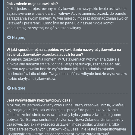
Jak zmienić moje ustawienia?
Jeżeli jesteś zarejestrowanym użytkownikiem, wszystkie twoje ustawienia
są zapisywane w bazie danych witryny. Aby je zmienić, przejdź do panelu
zarządzania swoim kontem. W tym miejscu możesz dokonać zmian swoich
ustawień i preferencji. Odnośnik do panelu o nazwie “Moje konto”
znajduje się zazwyczaj na górze stron witryny.
Na górę
W jaki sposób można zapobiec wyświetlaniu nazwy użytkownika na
liście użytkowników przeglądających forum?
W panelu zarządzania kontem, w “Ustawieniach witryny” znajduje się
funkcja
Nie pokazuj statusu online
. Włącz tę funkcję, zaznaczając
Tak
.
Nazwa użytkownika będzie wyświetlana tylko dla administratorów,
moderatorów i dla ciebie. Twoja obecność na witrynie będzie wykazana w
liczbie ukrytych użytkowników.
Na górę
Jest wyświetlany nieprawidłowy czas!
Możliwe, że jest wyświetlany czas z innej strefy czasowej, niż ta, w której
się znajdujesz. Jeśli tak właśnie jest, przejdź do panelu zarządzania
kontem i zmień strefę czasową, tak aby była zgodna z twoim miejscem
pobytu. Np. Europa centralna, Afryka, czy Nowa Zelandia. Zmiana strefy
czasowej, tak jak i większości ustawień, może zostać wykonana tylko
przez zarejestrowanych użytkowników. Jeżeli nie jesteś zarejestrowanym
użytkownikiem – teraz jest dobry moment, by się zarejestrować.