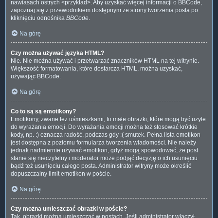
nawiasach ostrych <przykład>. Aby uzyskać więcej informacji o BBCode,
zapoznaj się z przewodnikiem dostępnym ze strony tworzenia posta po
kliknięciu odnośnika
BBCode
.
Na górę
Czy można używać języka HTML?
Nie. Nie można używać i przetwarzać znaczników HTML na tej witrynie.
Większość formatowania, które dostarcza HTML, można uzyskać,
używając BBCode.
Na górę
Co to są są emotikony?
Emotikony, zwane też uśmieszkami, to małe obrazki, które mogą być użyte
do wyrażania emocji. Do wyrażania emocji można też stosować krótkie
kody, np. :) oznacza radość, podczas gdy :( smutek. Pełna lista emotikon
jest dostępna z poziomu formularza tworzenia wiadomości. Nie należy
jednak nadmiernie używać emotikon, gdyż mogą spowodować, że post
stanie się nieczytelny i moderator może podjąć decyzję o ich usunięciu
bądź też usunięciu całego posta. Administrator witryny może określić
dopuszczalny limit emotikon w poście.
Na górę
Czy można umieszczać obrazki w poście?
Tak, obrazki można umieszczać w postach. Jeśli administrator włączył