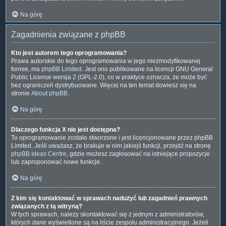
Na górę
Zagadnienia związane z phpBB
Kto jest autorem tego oprogramowania?
Prawa autorskie do tego oprogramowania w jego niezmodyfikowanej
formie, ma
phpBB Limited
. Jest ono publikowane na licencji GNU General
Public License wersja 2 (GPL-2.0), co w praktyce oznacza, że może być
bez ograniczeń dystrybuowane. Więcej na ten temat dowiesz się na
stronie
About phpBB
.
Na górę
Dlaczego funkcja X nie jest dostępna?
To oprogramowanie zostało stworzone i jest licencjonowane przez phpBB
Limited. Jeśli uważasz, że brakuje w nim jakiejś funkcji, przejdź na stronę
phpBB Ideas Centre
, gdzie możesz zagłosować na istniejące propozycje
lub zaproponować nowe funkcje.
Na górę
Z kim się kontaktować w sprawach nadużyć lub zagadnień prawnych
związanych z tą witryną?
W tych sprawach, należy skontaktować się z jednym z administratorów,
których dane wyświetlone są na liście zespołu administracyjnego. Jeżeli