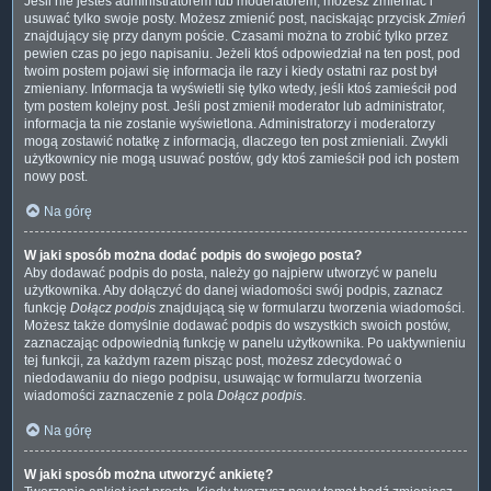
Jeśli nie jesteś administratorem lub moderatorem, możesz zmieniać i
usuwać tylko swoje posty. Możesz zmienić post, naciskając przycisk
Zmień
znajdujący się przy danym poście. Czasami można to zrobić tylko przez
pewien czas po jego napisaniu. Jeżeli ktoś odpowiedział na ten post, pod
twoim postem pojawi się informacja ile razy i kiedy ostatni raz post był
zmieniany. Informacja ta wyświetli się tylko wtedy, jeśli ktoś zamieścił pod
tym postem kolejny post. Jeśli post zmienił moderator lub administrator,
informacja ta nie zostanie wyświetlona. Administratorzy i moderatorzy
mogą zostawić notatkę z informacją, dlaczego ten post zmieniali. Zwykli
użytkownicy nie mogą usuwać postów, gdy ktoś zamieścił pod ich postem
nowy post.
Na górę
W jaki sposób można dodać podpis do swojego posta?
Aby dodawać podpis do posta, należy go najpierw utworzyć w panelu
użytkownika. Aby dołączyć do danej wiadomości swój podpis, zaznacz
funkcję
Dołącz podpis
znajdującą się w formularzu tworzenia wiadomości.
Możesz także domyślnie dodawać podpis do wszystkich swoich postów,
zaznaczając odpowiednią funkcję w panelu użytkownika. Po uaktywnieniu
tej funkcji, za każdym razem pisząc post, możesz zdecydować o
niedodawaniu do niego podpisu, usuwając w formularzu tworzenia
wiadomości zaznaczenie z pola
Dołącz podpis
.
Na górę
W jaki sposób można utworzyć ankietę?