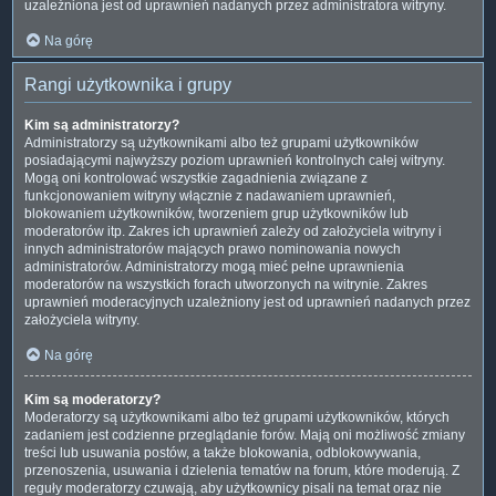
uzależniona jest od uprawnień nadanych przez administratora witryny.
Na górę
Rangi użytkownika i grupy
Kim są administratorzy?
Administratorzy są użytkownikami albo też grupami użytkowników
posiadającymi najwyższy poziom uprawnień kontrolnych całej witryny.
Mogą oni kontrolować wszystkie zagadnienia związane z
funkcjonowaniem witryny włącznie z nadawaniem uprawnień,
blokowaniem użytkowników, tworzeniem grup użytkowników lub
moderatorów itp. Zakres ich uprawnień zależy od założyciela witryny i
innych administratorów mających prawo nominowania nowych
administratorów. Administratorzy mogą mieć pełne uprawnienia
moderatorów na wszystkich forach utworzonych na witrynie. Zakres
uprawnień moderacyjnych uzależniony jest od uprawnień nadanych przez
założyciela witryny.
Na górę
Kim są moderatorzy?
Moderatorzy są użytkownikami albo też grupami użytkowników, których
zadaniem jest codzienne przeglądanie forów. Mają oni możliwość zmiany
treści lub usuwania postów, a także blokowania, odblokowywania,
przenoszenia, usuwania i dzielenia tematów na forum, które moderują. Z
reguły moderatorzy czuwają, aby użytkownicy pisali na temat oraz nie