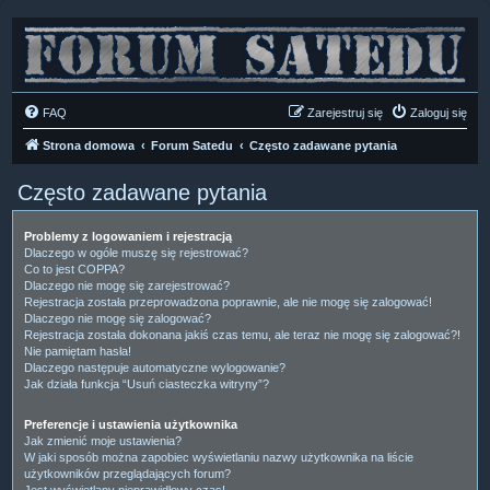
FAQ
Zarejestruj się
Zaloguj się
Strona domowa
Forum Satedu
Często zadawane pytania
Często zadawane pytania
Problemy z logowaniem i rejestracją
Dlaczego w ogóle muszę się rejestrować?
Co to jest COPPA?
Dlaczego nie mogę się zarejestrować?
Rejestracja została przeprowadzona poprawnie, ale nie mogę się zalogować!
Dlaczego nie mogę się zalogować?
Rejestracja została dokonana jakiś czas temu, ale teraz nie mogę się zalogować?!
Nie pamiętam hasła!
Dlaczego następuje automatyczne wylogowanie?
Jak działa funkcja “Usuń ciasteczka witryny”?
Preferencje i ustawienia użytkownika
Jak zmienić moje ustawienia?
W jaki sposób można zapobiec wyświetlaniu nazwy użytkownika na liście
użytkowników przeglądających forum?
Jest wyświetlany nieprawidłowy czas!