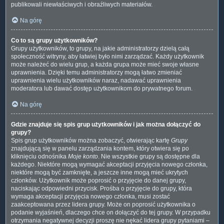
publikowali niewłaściwych i obraźliwych materiałów.
Na górę
Co to są grupy użytkowników?
Grupy użytkowników, to grupy, na jakie administratorzy dzielą całą
społeczność witryny, aby łatwiej było nimi zarządzać. Każdy użytkownik
może należeć do wielu grup, a każda grupa może mieć swoje własne
uprawnienia. Dzięki temu administratorzy mogą łatwo zmieniać
uprawnienia wielu użytkowników naraz, nadawać uprawnienia
moderatora lub dawać dostęp użytkownikom do prywatnego forum.
Na górę
Gdzie znajduje się spis grup użytkowników i jak można dołączyć do
grupy?
Spis grup użytkowników można zobaczyć, otwierając kartę
Grupy
znajdującą się w panelu zarządzania kontem, który otwiera się po
kliknięciu odnośnika
Moje konto
. Nie wszystkie grupy są dostępne dla
każdego. Niektóre mogą wymagać akceptacji przyjęcia nowego członka,
niektóre mogą być zamknięte, a jeszcze inne mogą mieć ukrytych
członków. Użytkownik może poprosić o przyjęcie do danej grupy,
naciskając odpowiedni przycisk. Prośba o przyjęcie do grupy, która
wymaga akceptacji przyjęcia nowego członka, musi zostać
zaakceptowana przez lidera grupy. Może on poprosić użytkownika o
podanie wyjaśnień, dlaczego chce on dołączyć do tej grupy. W przypadku
otrzymania negatywnej decyzji proszę nie nękać lidera grupy pytaniami –