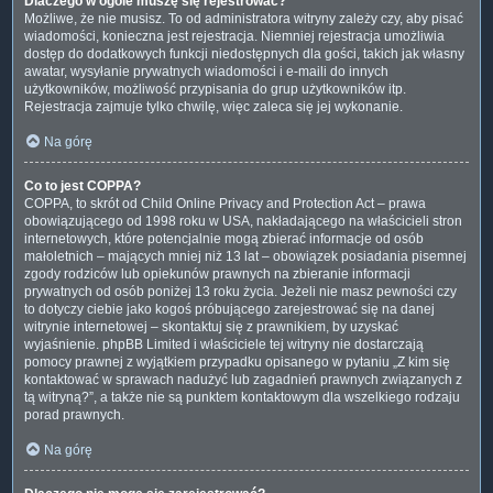
Dlaczego w ogóle muszę się rejestrować?
Możliwe, że nie musisz. To od administratora witryny zależy czy, aby pisać
wiadomości, konieczna jest rejestracja. Niemniej rejestracja umożliwia
dostęp do dodatkowych funkcji niedostępnych dla gości, takich jak własny
awatar, wysyłanie prywatnych wiadomości i e-maili do innych
użytkowników, możliwość przypisania do grup użytkowników itp.
Rejestracja zajmuje tylko chwilę, więc zaleca się jej wykonanie.
Na górę
Co to jest COPPA?
COPPA, to skrót od Child Online Privacy and Protection Act – prawa
obowiązującego od 1998 roku w USA, nakładającego na właścicieli stron
internetowych, które potencjalnie mogą zbierać informacje od osób
małoletnich – mających mniej niż 13 lat – obowiązek posiadania pisemnej
zgody rodziców lub opiekunów prawnych na zbieranie informacji
prywatnych od osób poniżej 13 roku życia. Jeżeli nie masz pewności czy
to dotyczy ciebie jako kogoś próbującego zarejestrować się na danej
witrynie internetowej – skontaktuj się z prawnikiem, by uzyskać
wyjaśnienie. phpBB Limited i właściciele tej witryny nie dostarczają
pomocy prawnej z wyjątkiem przypadku opisanego w pytaniu „Z kim się
kontaktować w sprawach nadużyć lub zagadnień prawnych związanych z
tą witryną?”, a także nie są punktem kontaktowym dla wszelkiego rodzaju
porad prawnych.
Na górę