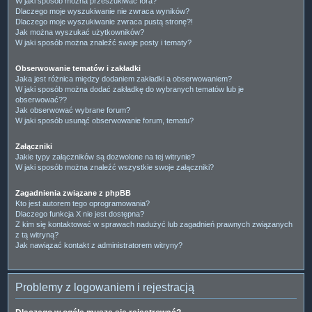
W jaki sposób można przeszukiwać fora?
Dlaczego moje wyszukiwanie nie zwraca wyników?
Dlaczego moje wyszukiwanie zwraca pustą stronę?!
Jak można wyszukać użytkowników?
W jaki sposób można znaleźć swoje posty i tematy?
Obserwowanie tematów i zakładki
Jaka jest różnica między dodaniem zakładki a obserwowaniem?
W jaki sposób można dodać zakładkę do wybranych tematów lub je
obserwować??
Jak obserwować wybrane forum?
W jaki sposób usunąć obserwowanie forum, tematu?
Załączniki
Jakie typy załączników są dozwolone na tej witrynie?
W jaki sposób można znaleźć wszystkie swoje załączniki?
Zagadnienia związane z phpBB
Kto jest autorem tego oprogramowania?
Dlaczego funkcja X nie jest dostępna?
Z kim się kontaktować w sprawach nadużyć lub zagadnień prawnych związanych
z tą witryną?
Jak nawiązać kontakt z administratorem witryny?
Problemy z logowaniem i rejestracją