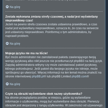
Na górę
Została wykonana zmiana strefy czasowej, a nadal jest wyświetlany
nieprawidłowy czas!
Jeżeli na pewno strefa czasowa została ustawiona prawidłowo, a czas
nadal jest wyświetlany nieprawidłowo, oznacza to, że czas na serwerze
jest ustawiony nieprawidłowo. Poinformuj o tym administratora, by
naprawił problem.
Na górę
Mojego języka nie ma na liście!
Być może administrator nie zainstalował pakietu zawierającego twoją
wersję językową albo nikt jeszcze nie przetłumaczył phpBB3 na twój język.
Zapytaj administratora witryny czy może zainstalować pakiet językowy,
którego potrzebujesz. Jeśli pakiet dla twojego języka nie istnieje, może
spróbujesz go utworzyć. Więcej informacji na ten temat można znaleźć na
stronie internetowej
phpBB.pl
® lub phpBB Limited
phpBB.com
®
Na górę
Czym są obrazki wyświetlane obok nazwy użytkownika?
Na stronie przeglądania postów, w miejscu, gdzie są wyświetlane
informacje o użytkowniku, mogą być wyświetlane dwa obrazki. Pierwszy
obrazek jest skojarzony z rangą użytkownika. W zależności od używanego