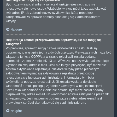
Dlaczego nie mogę się zarejestrować?
Być może właściciel witryny wyłączył funkcję rejestracji, aby nie
rejestrowały się nowe osoby. Właściciel witryny mógł także zablokować
twój adres IP lub zabronił nazwy użytkownika, którą próbujesz
zarejestrować. W sprawie pomocy skontaktuj się z administratorem
witryny.
Na górę
Rejestracja została przeprowadzona poprawnie, ale nie mogę się
zalogować!
Po pierwsze, sprawdź swoją nazwę użytkownika i hasło. Jeśli są
poprawne, to wystąpiła jedna z dwóch przyczyn. Pierwszą z nich może być
włączona funkcja COPPA, a w czasie rejestracji została podana
informacja, że masz mniej niż 13 lat. Wówczas należy wykonać instrukcje
wysłane na twój adres e-mail. Jeśli nie to było przyczyną, być może nie
została aktywowana rejestracja. Niektóre witryny przed pierwszym
zalogowaniem wymagają aktywowania rejestracji przez osobę
rejestrującą się lub przez administratora. Informacja o tym była
wyświetlona podczas rejestracji. Jeśli została wysłana do ciebie
wiadomość e-mail, postępuj zgodnie z zawartymi w niej instrukcjami.
Jeżeli taka wiadomość do ciebie nie dotarła, być może został podany
nieprawidłowy adres e-mail lub wiadomość została zatrzymana przez filtr
antyspamowy. Jeśli na pewno podany przez ciebie adres e-mail jest
prawidłowy, spróbuj skontaktować się z administratorem.
Na górę