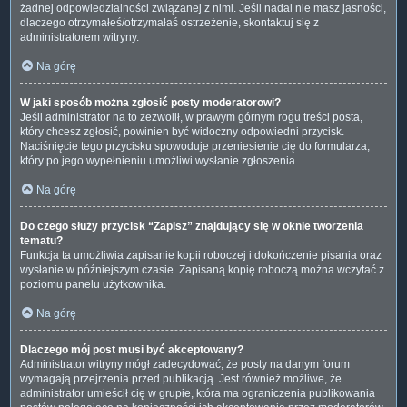
żadnej odpowiedzialności związanej z nimi. Jeśli nadal nie masz jasności,
dlaczego otrzymałeś/otrzymałaś ostrzeżenie, skontaktuj się z
administratorem witryny.
Na górę
W jaki sposób można zgłosić posty moderatorowi?
Jeśli administrator na to zezwolił, w prawym górnym rogu treści posta,
który chcesz zgłosić, powinien być widoczny odpowiedni przycisk.
Naciśnięcie tego przycisku spowoduje przeniesienie cię do formularza,
który po jego wypełnieniu umożliwi wysłanie zgłoszenia.
Na górę
Do czego służy przycisk “Zapisz” znajdujący się w oknie tworzenia
tematu?
Funkcja ta umożliwia zapisanie kopii roboczej i dokończenie pisania oraz
wysłanie w późniejszym czasie. Zapisaną kopię roboczą można wczytać z
poziomu panelu użytkownika.
Na górę
Dlaczego mój post musi być akceptowany?
Administrator witryny mógł zadecydować, że posty na danym forum
wymagają przejrzenia przed publikacją. Jest również możliwe, że
administrator umieścił cię w grupie, która ma ograniczenia publikowania