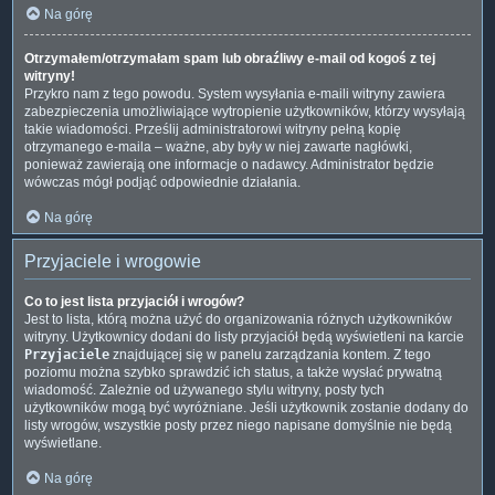
Na górę
Otrzymałem/otrzymałam spam lub obraźliwy e-mail od kogoś z tej
witryny!
Przykro nam z tego powodu. System wysyłania e-maili witryny zawiera
zabezpieczenia umożliwiające wytropienie użytkowników, którzy wysyłają
takie wiadomości. Prześlij administratorowi witryny pełną kopię
otrzymanego e-maila – ważne, aby były w niej zawarte nagłówki,
ponieważ zawierają one informacje o nadawcy. Administrator będzie
wówczas mógł podjąć odpowiednie działania.
Na górę
Przyjaciele i wrogowie
Co to jest lista przyjaciół i wrogów?
Jest to lista, którą można użyć do organizowania różnych użytkowników
witryny. Użytkownicy dodani do listy przyjaciół będą wyświetleni na karcie
Przyjaciele
znajdującej się w panelu zarządzania kontem. Z tego
poziomu można szybko sprawdzić ich status, a także wysłać prywatną
wiadomość. Zależnie od używanego stylu witryny, posty tych
użytkowników mogą być wyróżniane. Jeśli użytkownik zostanie dodany do
listy wrogów, wszystkie posty przez niego napisane domyślnie nie będą
wyświetlane.
Na górę