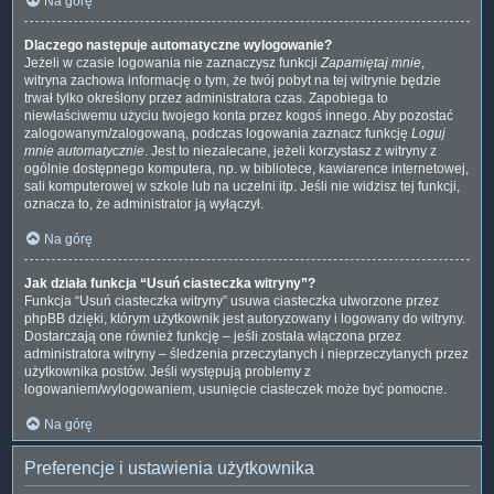
Na górę
Dlaczego następuje automatyczne wylogowanie?
Jeżeli w czasie logowania nie zaznaczysz funkcji
Zapamiętaj mnie
,
witryna zachowa informację o tym, że twój pobyt na tej witrynie będzie
trwał tylko określony przez administratora czas. Zapobiega to
niewłaściwemu użyciu twojego konta przez kogoś innego. Aby pozostać
zalogowanym/zalogowaną, podczas logowania zaznacz funkcję
Loguj
mnie automatycznie
. Jest to niezalecane, jeżeli korzystasz z witryny z
ogólnie dostępnego komputera, np. w bibliotece, kawiarence internetowej,
sali komputerowej w szkole lub na uczelni itp. Jeśli nie widzisz tej funkcji,
oznacza to, że administrator ją wyłączył.
Na górę
Jak działa funkcja “Usuń ciasteczka witryny”?
Funkcja “Usuń ciasteczka witryny” usuwa ciasteczka utworzone przez
phpBB dzięki, którym użytkownik jest autoryzowany i logowany do witryny.
Dostarczają one również funkcję – jeśli została włączona przez
administratora witryny – śledzenia przeczytanych i nieprzeczytanych przez
użytkownika postów. Jeśli występują problemy z
logowaniem/wylogowaniem, usunięcie ciasteczek może być pomocne.
Na górę
Preferencje i ustawienia użytkownika