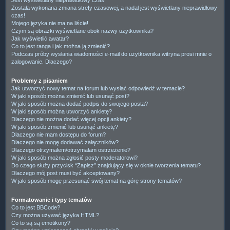
Została wykonana zmiana strefy czasowej, a nadal jest wyświetlany nieprawidłowy
czas!
Mojego języka nie ma na liście!
Czym są obrazki wyświetlane obok nazwy użytkownika?
Jak wyświetlić awatar?
Co to jest ranga i jak można ją zmienić?
Podczas próby wysłania wiadomości e-mail do użytkownika witryna prosi mnie o
zalogowanie. Dlaczego?
Problemy z pisaniem
Jak utworzyć nowy temat na forum lub wysłać odpowiedź w temacie?
W jaki sposób można zmienić lub usunąć post?
W jaki sposób można dodać podpis do swojego posta?
W jaki sposób można utworzyć ankietę?
Dlaczego nie można dodać więcej opcji ankiety?
W jaki sposób zmienić lub usunąć ankietę?
Dlaczego nie mam dostępu do forum?
Dlaczego nie mogę dodawać załączników?
Dlaczego otrzymałem/otrzymałam ostrzeżenie?
W jaki sposób można zgłosić posty moderatorowi?
Do czego służy przycisk “Zapisz” znajdujący się w oknie tworzenia tematu?
Dlaczego mój post musi być akceptowany?
W jaki sposób mogę przesunąć swój temat na górę strony tematów?
Formatowanie i typy tematów
Co to jest BBCode?
Czy można używać języka HTML?
Co to są są emotikony?