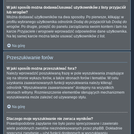
W jaki sposób można dodawać/usuwać użytkowników z listy przyjaciół
lub wrogów?
Można dodawać użytkowników na dwa sposoby. Po pierwsze, klikając w
profilu wybranego użytkownika odnośnik
Dodaj do przyjaciół
lub
Dodaj do
wrogów
. Po drugie, przejść do panelu zarządzania swoim kontem i tam na
karcie
Przyjaciele i wrogowie
wprowadzić odpowiednie dane użytkownika.
Na tej samej karcie można także usuwać użytkowników z list.
Na górę
Przeszukiwanie forów
W jaki sposób można przeszukiwać fora?
Należy wprowadzić poszukiwaną frazę w pole wyszukiwania znajdujące
się na stronie wykazu forów, a także stronach forów i tematów. W celu
uzyskania zaawansowanych funkcji wyszukiwania należy kliknąć
odnośnik “Wyszukiwanie zaawansowane” dostępny na wszystkich
stronach witryny. Rozmieszczenie elementów sterujących mechanizmem
wyszukiwania może zależeć od używanego stylu.
Na górę
Dlaczego moje wyszukiwanie nie zwraca wyników?
Prawdopodobnie zapytanie nie było jasno sprecyzowane i zawierało
wiele podobnych zwrotów niezindeksowanych przez phpBB. Dokładnie
sprecyzuj zapytanie – użyj funkcji dostępnych w wyszukiwaniu