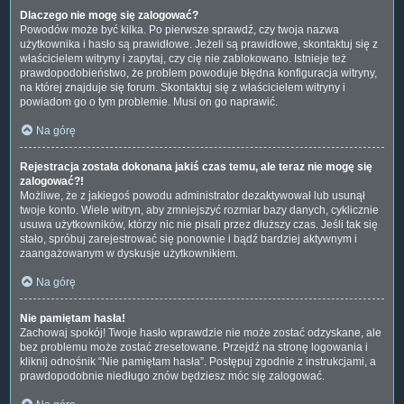
Dlaczego nie mogę się zalogować?
Powodów może być kilka. Po pierwsze sprawdź, czy twoja nazwa
użytkownika i hasło są prawidłowe. Jeżeli są prawidłowe, skontaktuj się z
właścicielem witryny i zapytaj, czy cię nie zablokowano. Istnieje też
prawdopodobieństwo, że problem powoduje błędna konfiguracja witryny,
na której znajduje się forum. Skontaktuj się z właścicielem witryny i
powiadom go o tym problemie. Musi on go naprawić.
Na górę
Rejestracja została dokonana jakiś czas temu, ale teraz nie mogę się
zalogować?!
Możliwe, że z jakiegoś powodu administrator dezaktywował lub usunął
twoje konto. Wiele witryn, aby zmniejszyć rozmiar bazy danych, cyklicznie
usuwa użytkowników, którzy nic nie pisali przez dłuższy czas. Jeśli tak się
stało, spróbuj zarejestrować się ponownie i bądź bardziej aktywnym i
zaangażowanym w dyskusje użytkownikiem.
Na górę
Nie pamiętam hasła!
Zachowaj spokój! Twoje hasło wprawdzie nie może zostać odzyskane, ale
bez problemu może zostać zresetowane. Przejdź na stronę logowania i
kliknij odnośnik “Nie pamiętam hasła”. Postępuj zgodnie z instrukcjami, a
prawdopodobnie niedługo znów będziesz móc się zalogować.