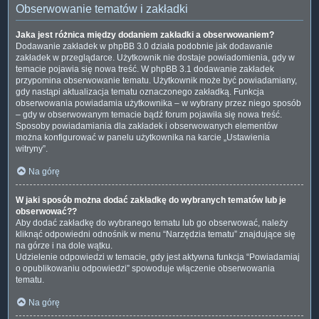
Obserwowanie tematów i zakładki
Jaka jest różnica między dodaniem zakładki a obserwowaniem?
Dodawanie zakładek w phpBB 3.0 działa podobnie jak dodawanie
zakładek w przeglądarce. Użytkownik nie dostaje powiadomienia, gdy w
temacie pojawia się nowa treść. W phpBB 3.1 dodawanie zakładek
przypomina obserwowanie tematu. Użytkownik może być powiadamiany,
gdy nastąpi aktualizacja tematu oznaczonego zakładką. Funkcja
obserwowania powiadamia użytkownika – w wybrany przez niego sposób
– gdy w obserwowanym temacie bądź forum pojawiła się nowa treść.
Sposoby powiadamiania dla zakładek i obserwowanych elementów
można konfigurować w panelu użytkownika na karcie „Ustawienia
witryny”.
Na górę
W jaki sposób można dodać zakładkę do wybranych tematów lub je
obserwować??
Aby dodać zakładkę do wybranego tematu lub go obserwować, należy
kliknąć odpowiedni odnośnik w menu “Narzędzia tematu” znajdujące się
na górze i na dole wątku.
Udzielenie odpowiedzi w temacie, gdy jest aktywna funkcja “Powiadamiaj
o opublikowaniu odpowiedzi” spowoduje włączenie obserwowania
tematu.
Na górę