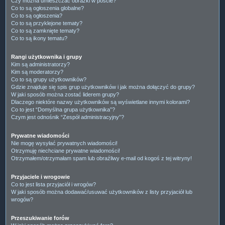
Czy można umieszczać obrazki w poście?
Co to są ogłoszenia globalne?
Co to są ogłoszenia?
Co to są przyklejone tematy?
Co to są zamknięte tematy?
Co to są ikony tematu?
Rangi użytkownika i grupy
Kim są administratorzy?
Kim są moderatorzy?
Co to są grupy użytkowników?
Gdzie znajduje się spis grup użytkowników i jak można dołączyć do grupy?
W jaki sposób można zostać liderem grupy?
Dlaczego niektóre nazwy użytkowników są wyświetlane innymi kolorami?
Co to jest “Domyślna grupa użytkownika”?
Czym jest odnośnik “Zespół administracyjny”?
Prywatne wiadomości
Nie mogę wysyłać prywatnych wiadomości!
Otrzymuję niechciane prywatne wiadomości!
Otrzymałem/otrzymałam spam lub obraźliwy e-mail od kogoś z tej witryny!
Przyjaciele i wrogowie
Co to jest lista przyjaciół i wrogów?
W jaki sposób można dodawać/usuwać użytkowników z listy przyjaciół lub
wrogów?
Przeszukiwanie forów