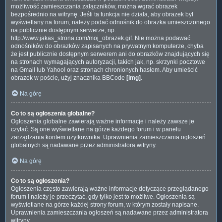
możliwość zamieszczania załączników, można wgrać obrazek
bezpośrednio na witrynę. Jeśli ta funkcja nie działa, aby obrazek był
wyświetlany na forum, należy podać odnośnik do obrazka umieszczonego
na publicznie dostępnym serwerze, np.
http://www.jakas_strona.com/moj_obrazek.gif. Nie można podawać
odnośników do obrazków zapisanych na prywatnym komputerze, chyba
że jest publicznie dostępnym serwerem ani do obrazków znajdujących się
na stronach wymagających autoryzacji, takich jak, np. skrzynki pocztowe
na Gmail lub Yahoo! oraz stronach chronionych hasłem. Aby umieścić
obrazek w poście, użyj znacznika BBCode
[img]
.
Na górę
Co to są ogłoszenia globalne?
Ogłoszenia globalne zawierają ważne informacje i należy zawsze je
czytać. Są one wyświetlane na górze każdego forum i w panelu
zarządzania kontem użytkownika. Uprawnienia zamieszczania ogłoszeń
globalnych są nadawane przez administratora witryny.
Na górę
Co to są ogłoszenia?
Ogłoszenia często zawierają ważne informacje dotyczące przeglądanego
forum i należy je przeczytać, gdy tylko jest to możliwe. Ogłoszenia są
wyświetlane na górze każdej strony forum, w którym zostały napisane.
Uprawnienia zamieszczania ogłoszeń są nadawane przez administratora
witryny.