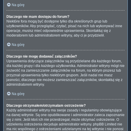
Na górę
Dlaczego nie mam dostępu do forum?
Niektóre fora mogą być dostępne tylko dla określonych grup lub
użytkowników. Aby przeglądać, czytać, pisać na nich lub wykonywać inne
operacje, musisz mieć odpowiednie uprawnienia. Skontaktuj się z
moderatorem lub administratorem witryny, aby ci je przydzielił.
Na górę
Dlaczego nie mogę dodawać załączników?
Uprawnienia dotyczące załączników są przydzielane dla każdego forum,
dla każdej grupy i dla każdego użytkownika. Administrator witryny mógł nie
zezwolić na zamieszczanie załączników na forum, na którym piszesz lub
przyznał uprawnienia tylko niektórym grupom. Jeśli nadal nie masz
jasności, dlaczego nie możesz zamieszczać załączników, skontaktuj się z
administratorem witryny.
Na górę
Dlaczego otrzymałem/otrzymałam ostrzeżenie?
Każdy administrator witryny ma swoje zasady i regulaminy obowiązujące
na danej witrynie. Są one opublikowane i administrator zaleca zapoznanie
się z nimi. Jeśli ktoś ich nie przestrzegał, może otrzymać ostrzeżenie. O
udzieleniu ostrzeżenia decyduje administrator witryny. phpBB Limited nie
ma nic wspólnego z ostrzeżeniami udzielanymi na tej witrynie i nie ponosi