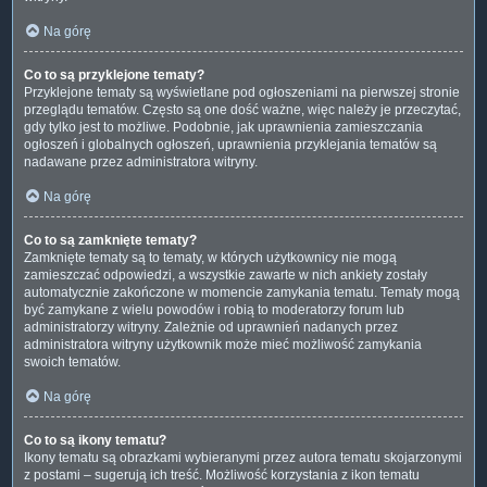
Na górę
Co to są przyklejone tematy?
Przyklejone tematy są wyświetlane pod ogłoszeniami na pierwszej stronie
przeglądu tematów. Często są one dość ważne, więc należy je przeczytać,
gdy tylko jest to możliwe. Podobnie, jak uprawnienia zamieszczania
ogłoszeń i globalnych ogłoszeń, uprawnienia przyklejania tematów są
nadawane przez administratora witryny.
Na górę
Co to są zamknięte tematy?
Zamknięte tematy są to tematy, w których użytkownicy nie mogą
zamieszczać odpowiedzi, a wszystkie zawarte w nich ankiety zostały
automatycznie zakończone w momencie zamykania tematu. Tematy mogą
być zamykane z wielu powodów i robią to moderatorzy forum lub
administratorzy witryny. Zależnie od uprawnień nadanych przez
administratora witryny użytkownik może mieć możliwość zamykania
swoich tematów.
Na górę
Co to są ikony tematu?
Ikony tematu są obrazkami wybieranymi przez autora tematu skojarzonymi
z postami – sugerują ich treść. Możliwość korzystania z ikon tematu