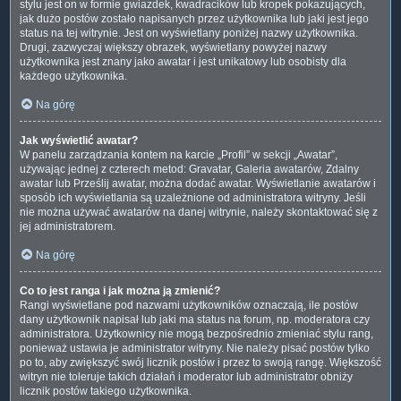
stylu jest on w formie gwiazdek, kwadracików lub kropek pokazujących,
jak dużo postów zostało napisanych przez użytkownika lub jaki jest jego
status na tej witrynie. Jest on wyświetlany poniżej nazwy użytkownika.
Drugi, zazwyczaj większy obrazek, wyświetlany powyżej nazwy
użytkownika jest znany jako awatar i jest unikatowy lub osobisty dla
każdego użytkownika.
Na górę
Jak wyświetlić awatar?
W panelu zarządzania kontem na karcie „Profil” w sekcji „Awatar”,
używając jednej z czterech metod: Gravatar, Galeria awatarów, Zdalny
awatar lub Prześlij awatar, można dodać awatar. Wyświetlanie awatarów i
sposób ich wyświetlania są uzależnione od administratora witryny. Jeśli
nie można używać awatarów na danej witrynie, należy skontaktować się z
jej administratorem.
Na górę
Co to jest ranga i jak można ją zmienić?
Rangi wyświetlane pod nazwami użytkowników oznaczają, ile postów
dany użytkownik napisał lub jaki ma status na forum, np. moderatora czy
administratora. Użytkownicy nie mogą bezpośrednio zmieniać stylu rang,
ponieważ ustawia je administrator witryny. Nie należy pisać postów tylko
po to, aby zwiększyć swój licznik postów i przez to swoją rangę. Większość
witryn nie toleruje takich działań i moderator lub administrator obniży
licznik postów takiego użytkownika.