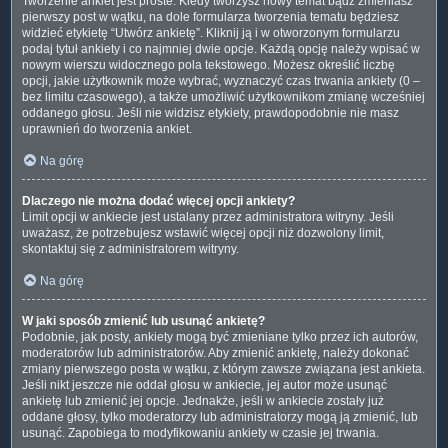
Tworzenie ankiet jest proste. Kiedy tworzysz nowy temat bądź zmieniasz
pierwszy post w wątku, na dole formularza tworzenia tematu będziesz
widzieć etykietę “Utwórz ankietę”. Kliknij ją i w otworzonym formularzu
podaj tytuł ankiety i co najmniej dwie opcje. Każdą opcję należy wpisać w
nowym wierszu widocznego pola tekstowego. Możesz określić liczbę
opcji, jakie użytkownik może wybrać, wyznaczyć czas trwania ankiety (0 –
bez limitu czasowego), a także umożliwić użytkownikom zmianę wcześniej
oddanego głosu. Jeśli nie widzisz etykiety, prawdopodobnie nie masz
uprawnień do tworzenia ankiet.
Na górę
Dlaczego nie można dodać więcej opcji ankiety?
Limit opcji w ankiecie jest ustalany przez administratora witryny. Jeśli
uważasz, że potrzebujesz wstawić więcej opcji niż dozwolony limit,
skontaktuj się z administratorem witryny.
Na górę
W jaki sposób zmienić lub usunąć ankietę?
Podobnie, jak posty, ankiety mogą być zmieniane tylko przez ich autorów,
moderatorów lub administratorów. Aby zmienić ankietę, należy dokonać
zmiany pierwszego posta w wątku, z którym zawsze związana jest ankieta.
Jeśli nikt jeszcze nie oddał głosu w ankiecie, jej autor może usunąć
ankietę lub zmienić jej opcje. Jednakże, jeśli w ankiecie zostały już
oddane głosy, tylko moderatorzy lub administratorzy mogą ją zmienić, lub
usunąć. Zapobiega to modyfikowaniu ankiety w czasie jej trwania.