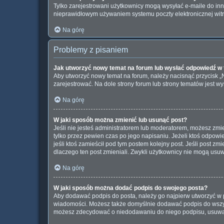
Tylko zarejestrowani użytkownicy mogą wysyłać e-maile do inny
nieprawidłowym używaniem systemu poczty elektronicznej wi
Na górę
Problemy z pisaniem
Jak utworzyć nowy temat na forum lub wysłać odpowiedź w
Aby utworzyć nowy temat na forum, należy nacisnąć przycisk 
zarejestrować. Na dole strony forum lub strony tematów jest 
Na górę
W jaki sposób można zmienić lub usunąć post?
Jeśli nie jesteś administratorem lub moderatorem, możesz zmie
tylko przez pewien czas po jego napisaniu. Jeżeli ktoś odpowiedz
jeśli ktoś zamieścił pod tym postem kolejny post. Jeśli post zm
dlaczego ten post zmieniali. Zwykli użytkownicy nie mogą usu
Na górę
W jaki sposób można dodać podpis do swojego posta?
Aby dodawać podpis do posta, należy go najpierw utworzyć w 
wiadomości. Możesz także domyślnie dodawać podpis do wszyst
możesz zdecydować o niedodawaniu do niego podpisu, usuwaj