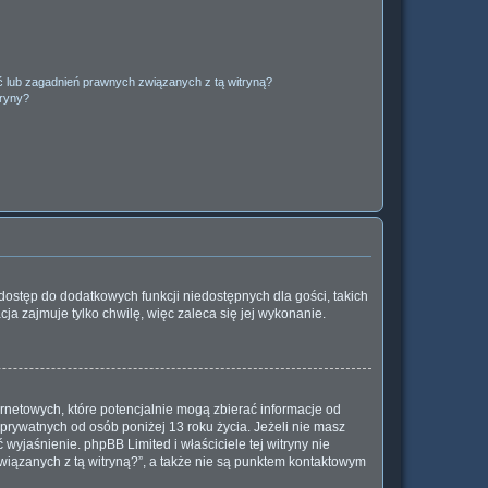
 lub zagadnień prawnych związanych z tą witryną?
tryny?
a dostęp do dodatkowych funkcji niedostępnych dla gości, takich
ja zajmuje tylko chwilę, więc zaleca się jej wykonanie.
rnetowych, które potencjalnie mogą zbierać informacje od
prywatnych od osób poniżej 13 roku życia. Jeżeli nie masz
wyjaśnienie. phpBB Limited i właściciele tej witryny nie
iązanych z tą witryną?”, a także nie są punktem kontaktowym