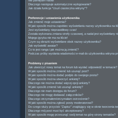
Nie pamiętam hasła!
Dlaczego następuje automatyczne wylogowanie?
Jak działa funkcja “Usuń ciasteczka witryny”?
Preferencje i ustawienia użytkownika
Jak zmienić moje ustawienia?
W jaki sposób można zapobiec wyświetlaniu nazwy użytkownika na li
Jest wyświetlany nieprawidłowy czas!
Została wykonana zmiana strefy czasowej, a nadal jest wyświetlany n
Mojego języka nie ma na liście!
Czym są obrazki wyświetlane obok nazwy użytkownika?
Jak wyświetlić awatar?
Co to jest ranga i jak można ją zmienić?
Podczas próby wysłania wiadomości e-mail do użytkownika witryna pr
Problemy z pisaniem
Jak utworzyć nowy temat na forum lub wysłać odpowiedź w temacie?
W jaki sposób można zmienić lub usunąć post?
W jaki sposób można dodać podpis do swojego posta?
W jaki sposób można utworzyć ankietę?
Dlaczego nie można dodać więcej opcji ankiety?
W jaki sposób zmienić lub usunąć ankietę?
Dlaczego nie mam dostępu do forum?
Dlaczego nie mogę dodawać załączników?
Dlaczego otrzymałem/otrzymałam ostrzeżenie?
W jaki sposób można zgłosić posty moderatorowi?
Do czego służy przycisk “Zapisz” znajdujący się w oknie tworzenia t
Dlaczego mój post musi być akceptowany?
W jaki sposób mogę przesunąć swój temat na górę strony tematów?