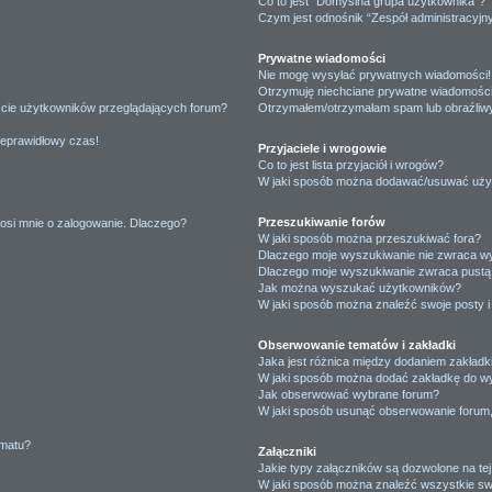
Co to jest “Domyślna grupa użytkownika”?
Czym jest odnośnik “Zespół administracyjn
Prywatne wiadomości
Nie mogę wysyłać prywatnych wiadomości!
Otrzymuję niechciane prywatne wiadomości
ście użytkowników przeglądających forum?
Otrzymałem/otrzymałam spam lub obraźliwy 
ieprawidłowy czas!
Przyjaciele i wrogowie
Co to jest lista przyjaciół i wrogów?
W jaki sposób można dodawać/usuwać użytk
Przeszukiwanie forów
osi mnie o zalogowanie. Dlaczego?
W jaki sposób można przeszukiwać fora?
Dlaczego moje wyszukiwanie nie zwraca w
Dlaczego moje wyszukiwanie zwraca pustą 
Jak można wyszukać użytkowników?
W jaki sposób można znaleźć swoje posty i
Obserwowanie tematów i zakładki
Jaka jest różnica między dodaniem zakład
W jaki sposób można dodać zakładkę do w
Jak obserwować wybrane forum?
W jaki sposób usunąć obserwowanie forum
ematu?
Załączniki
Jakie typy załączników są dozwolone na tej
W jaki sposób można znaleźć wszystkie swo