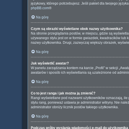
językowy, którego potrzebujesz. Jeśli pakiet dla twojego język
phpBB.com
®
Na górę
Czym są obrazki wyświetlane obok nazwy użytkownika?
Na stronie przeglądania postów, w miejscu, gdzie są wyświetl
używanego stylu jest on w formie gwiazdek, kwadracików lub kro
nazwy użytkownika. Drugi, zazwyczaj większy obrazek, wyświet
Na górę
Jak wyświetlić awatar?
W panelu zarządzania kontem na karcie „Profil” w sekcji „Awat
awatarów i sposób ich wyświetlania są uzależnione od administ
Na górę
Co to jest ranga i jak można ją zmienić?
Rangi wyświetlane pod nazwami użytkowników oznaczają, ile p
stylu rang, ponieważ ustawia je administrator witryny. Nie nale
administrator obniży licznik postów takiego użytkownika.
Na górę
Podczas próby wysłania wiadomości e-mail do użytkownika 