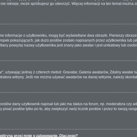
a nie istnieje, może spróbujesz go utworzyć. Więcej informacji na ten temat można 
ane informacje o użytkowniku, mogą być wyświetlane dwa obrazki. Pierwszy obrazek
pek pokazujących, jak dużo postów zostało napisanych przez użytkownika lub jaki j
lany powyżej nazwy użytkownika jest znany jako awatar i jest unikatowy lub osobi
ar”, używając jednej z czterech metod: Gravatar, Galeria awatarów, Zdalny awatar 
ratora witryny. Jeśli nie można używać awatarów na danej witrynie, należy skontak
ostów dany użytkownik napisał lub jaki ma status na forum, np. moderatora czy a
ży pisać postów tylko po to, aby zwiększyć swój licznik postów i przez to swoją rangę
witryna prosi mnie o zalogowanie. Dlaczego?