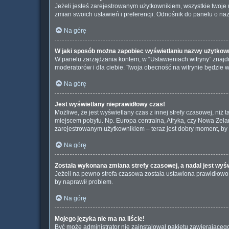
Jeżeli jesteś zarejestrowanym użytkownikiem, wszystkie twoj
zmian swoich ustawień i preferencji. Odnośnik do panelu o naz
Na górę
W jaki sposób można zapobiec wyświetlaniu nazwy użytkown
W panelu zarządzania kontem, w “Ustawieniach witryny” znajdu
moderatorów i dla ciebie. Twoja obecność na witrynie będzie 
Na górę
Jest wyświetlany nieprawidłowy czas!
Możliwe, że jest wyświetlany czas z innej strefy czasowej, niż 
miejscem pobytu. Np. Europa centralna, Afryka, czy Nowa Zelan
zarejestrowanym użytkownikiem – teraz jest dobry moment, by 
Na górę
Została wykonana zmiana strefy czasowej, a nadal jest wyś
Jeżeli na pewno strefa czasowa została ustawiona prawidłowo, 
by naprawił problem.
Na górę
Mojego języka nie ma na liście!
Być może administrator nie zainstalował pakietu zawierającego