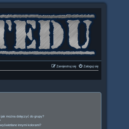
Zarejestruj się
Zaloguj się
 i jak można dołączyć do grupy?
?
wyświetlane innymi kolorami?