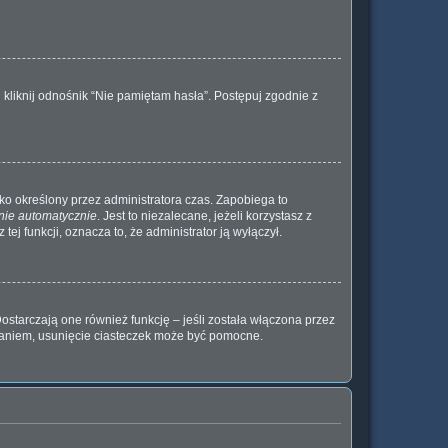
kliknij odnośnik “Nie pamiętam hasła”. Postępuj zgodnie z
ylko określony przez administratora czas. Zapobiega to
nie automatycznie
. Jest to niezalecane, jeżeli korzystasz z
tej funkcji, oznacza to, że administrator ją wyłączył.
ostarczają one również funkcję – jeśli została włączona przez
waniem, usunięcie ciasteczek może być pomocne.