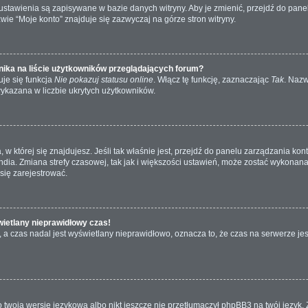
e ustawienia są zapisywane w bazie danych witryny. Aby je zmienić, przejdź do p
wie “Moje konto” znajduje się zazwyczaj na górze stron witryny.
ika na liście użytkowników przeglądających forum?
je się funkcja
Nie pokazuj statusu online
. Włącz tę funkcję, zaznaczając
Tak
. Nazw
wykazana w liczbie ukrytych użytkowników.
ta, w której się znajdujesz. Jeśli tak właśnie jest, przejdź do panelu zarządzania k
dia. Zmiana strefy czasowej, tak jak i większości ustawień, może zostać wykonana 
się zarejestrować.
wietlany nieprawidłowy czas!
a czas nadal jest wyświetlany nieprawidłowo, oznacza to, że czas na serwerze jes
 twoją wersję językową albo nikt jeszcze nie przetłumaczył phpBB3 na twój język. 