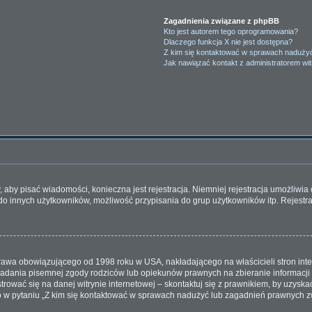
Zagadnienia związane z phpBB
Kto jest autorem tego oprogramowania?
Dlaczego funkcja X nie jest dostępna?
Z kim się kontaktować w sprawach nadużyć
Jak nawiązać kontakt z administratorem wi
y, aby pisać wiadomości, konieczna jest rejestracja. Niemniej rejestracja umożliwi
do innych użytkowników, możliwość przypisania do grup użytkowników itp. Rejestrac
 prawa obowiązującego od 1998 roku w USA, nakładającego na właścicieli stron inte
iadania pisemnej zgody rodziców lub opiekunów prawnych na zbieranie informacji 
rować się na danej witrynie internetowej – skontaktuj się z prawnikiem, by uzyskać 
w pytaniu „Z kim się kontaktować w sprawach nadużyć lub zagadnień prawnych zw