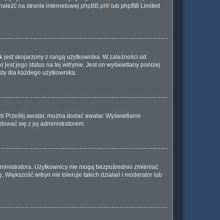
znaleźć na stronie internetowej
phpBB.pl
® lub phpBB Limited
 jest skojarzony z rangą użytkownika. W zależności od
est jego status na tej witrynie. Jest on wyświetlany poniżej
sty dla każdego użytkownika.
lub Prześlij awatar, można dodać awatar. Wyświetlanie
tować się z jej administratorem.
dministratora. Użytkownicy nie mogą bezpośrednio zmieniać
. Większość witryn nie toleruje takich działań i moderator lub