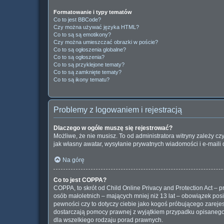
Formatowanie i typy tematów
Co to jest BBCode?
Czy można używać języka HTML?
Co to są są emotikony?
Czy można umieszczać obrazki w poście?
Co to są ogłoszenia globalne?
Co to są ogłoszenia?
Co to są przyklejone tematy?
Co to są zamknięte tematy?
Co to są ikony tematu?
Problemy z logowaniem i rejestracją
Dlaczego w ogóle muszę się rejestrować?
Możliwe, że nie musisz. To od administratora witryny zależy cz
jak własny awatar, wysyłanie prywatnych wiadomości i e-maili 
Na górę
Co to jest COPPA?
COPPA, to skrót od Child Online Privacy and Protection Act –
osób małoletnich – mających mniej niż 13 lat – obowiązek pos
pewności czy to dotyczy ciebie jako kogoś próbującego zarejest
dostarczają pomocy prawnej z wyjątkiem przypadku opisanego 
dla wszelkiego rodzaju porad prawnych.