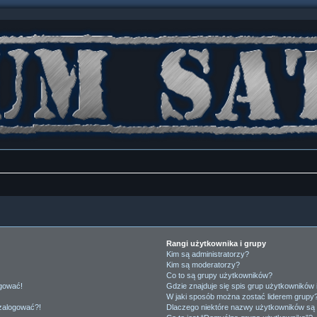
Rangi użytkownika i grupy
Kim są administratorzy?
Kim są moderatorzy?
Co to są grupy użytkowników?
ogować!
Gdzie znajduje się spis grup użytkowników
W jaki sposób można zostać liderem grupy
 zalogować?!
Dlaczego niektóre nazwy użytkowników są 