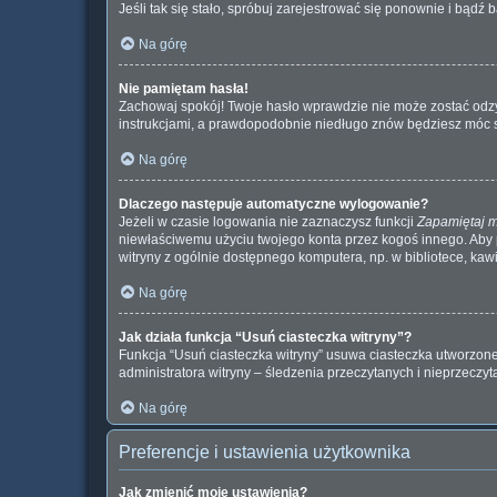
Jeśli tak się stało, spróbuj zarejestrować się ponownie i bą
Na górę
Nie pamiętam hasła!
Zachowaj spokój! Twoje hasło wprawdzie nie może zostać odzys
instrukcjami, a prawdopodobnie niedługo znów będziesz móc 
Na górę
Dlaczego następuje automatyczne wylogowanie?
Jeżeli w czasie logowania nie zaznaczysz funkcji
Zapamiętaj 
niewłaściwemu użyciu twojego konta przez kogoś innego. Ab
witryny z ogólnie dostępnego komputera, np. w bibliotece, kawiar
Na górę
Jak działa funkcja “Usuń ciasteczka witryny”?
Funkcja “Usuń ciasteczka witryny” usuwa ciasteczka utworzone 
administratora witryny – śledzenia przeczytanych i nieprzec
Na górę
Preferencje i ustawienia użytkownika
Jak zmienić moje ustawienia?