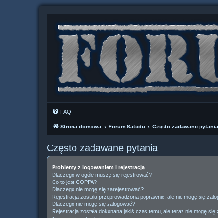
FAQ
Strona domowa
Forum Satedu
Często zadawane pytania
Często zadawane pytania
Problemy z logowaniem i rejestracją
Dlaczego w ogóle muszę się rejestrować?
Co to jest COPPA?
Dlaczego nie mogę się zarejestrować?
Rejestracja została przeprowadzona poprawnie, ale nie mogę się zal
Dlaczego nie mogę się zalogować?
Rejestracja została dokonana jakiś czas temu, ale teraz nie mogę się