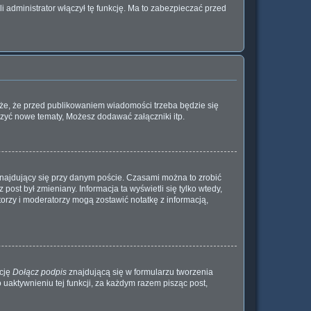
 administrator włączył tę funkcję. Ma to zabezpieczać przed
oże, że przed publikowaniem wiadomości trzeba będzie się
rzyć nowe tematy, Możesz dodawać załączniki itp.
najdujący się przy danym poście. Czasami można to zrobić
 post był zmieniany. Informacja ta wyświetli się tylko wtedy,
atorzy i moderatorzy mogą zostawić notatkę z informacją,
kcję
Dołącz podpis
znajdującą się w formularzu tworzenia
aktywnieniu tej funkcji, za każdym razem pisząc post,