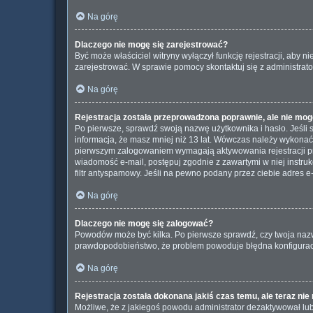
Na górę
Dlaczego nie mogę się zarejestrować?
Być może właściciel witryny wyłączył funkcję rejestracji, aby 
zarejestrować. W sprawie pomocy skontaktuj się z administrato
Na górę
Rejestracja została przeprowadzona poprawnie, ale nie mog
Po pierwsze, sprawdź swoją nazwę użytkownika i hasło. Jeśli 
informacja, że masz mniej niż 13 lat. Wówczas należy wykonać i
pierwszym zalogowaniem wymagają aktywowania rejestracji przez
wiadomość e-mail, postępuj zgodnie z zawartymi w niej instru
filtr antyspamowy. Jeśli na pewno podany przez ciebie adres e-
Na górę
Dlaczego nie mogę się zalogować?
Powodów może być kilka. Po pierwsze sprawdź, czy twoja nazwa u
prawdopodobieństwo, że problem powoduje błędna konfiguracja w
Na górę
Rejestracja została dokonana jakiś czas temu, ale teraz ni
Możliwe, że z jakiegoś powodu administrator dezaktywował lub 