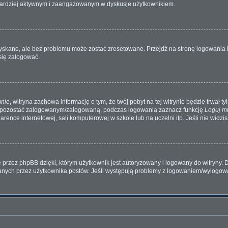
dź bardziej aktywnym i zaangażowanym w dyskusje użytkownikiem.
kane, ale bez problemu może zostać zresetowane. Przejdź na stronę logowania i 
się zalogować.
mnie
, witryna zachowa informację o tym, że twój pobyt na tej witrynie będzie trwał t
y pozostać zalogowanym/zalogowaną, podczas logowania zaznacz funkcję
Loguj m
ence internetowej, sali komputerowej w szkole lub na uczelni itp. Jeśli nie widzisz 
przez phpBB dzięki, którym użytkownik jest autoryzowany i logowany do witryny. D
zytanych przez użytkownika postów. Jeśli występują problemy z logowaniem/wylogo