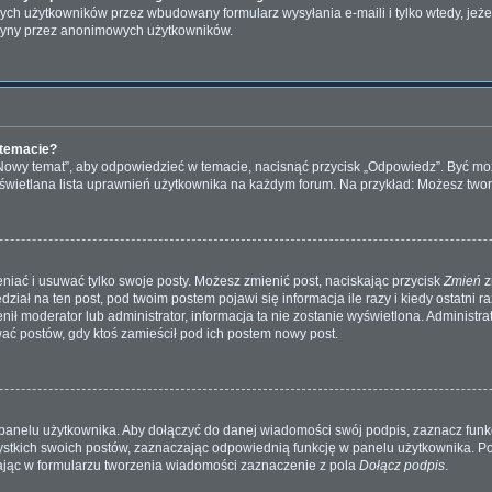
ch użytkowników przez wbudowany formularz wysyłania e-maili i tylko wtedy, jeżeli
tryny przez anonimowych użytkowników.
 temacie?
„Nowy temat”, aby odpowiedzieć w temacie, nacisnąć przycisk „Odpowiedz”. Być m
wyświetlana lista uprawnień użytkownika na każdym forum. Na przykład: Możesz two
niać i usuwać tylko swoje posty. Możesz zmienić post, naciskając przycisk
Zmień
z
iał na ten post, pod twoim postem pojawi się informacja ile razy i kiedy ostatni raz
ienił moderator lub administrator, informacja ta nie zostanie wyświetlona. Administr
wać postów, gdy ktoś zamieścił pod ich postem nowy post.
panelu użytkownika. Aby dołączyć do danej wiadomości swój podpis, zaznacz fun
kich swoich postów, zaznaczając odpowiednią funkcję w panelu użytkownika. Po u
ąc w formularzu tworzenia wiadomości zaznaczenie z pola
Dołącz podpis
.