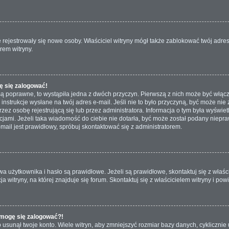
nie rejestrowały się nowe osoby. Właściciel witryny mógł także zablokować twój adre
rem witryny.
ę się zalogować!
są poprawne, to wystąpiła jedna z dwóch przyczyn. Pierwszą z nich może być włącz
nstrukcje wysłane na twój adres e-mail. Jeśli nie to było przyczyną, być może nie 
 osobę rejestrującą się lub przez administratora. Informacja o tym była wyświetlo
kcjami. Jeżeli taka wiadomość do ciebie nie dotarła, być może został podany niep
mail jest prawidłowy, spróbuj skontaktować się z administratorem.
żytkownika i hasło są prawidłowe. Jeżeli są prawidłowe, skontaktuj się z właścici
itryny, na której znajduje się forum. Skontaktuj się z właścicielem witryny i po
e mogę się zalogować?!
usunął twoje konto. Wiele witryn, aby zmniejszyć rozmiar bazy danych, cyklicznie u