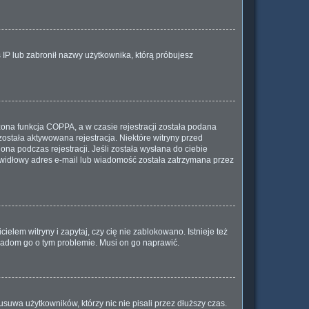
s IP lub zabronił nazwy użytkownika, którą próbujesz
ona funkcja COPPA, a w czasie rejestracji została podana
została aktywowana rejestracja. Niektóre witryny przed
na podczas rejestracji. Jeśli została wysłana do ciebie
rawidłowy adres e-mail lub wiadomość została zatrzymana przez
elem witryny i zapytaj, czy cię nie zablokowano. Istnieje też
wiadom go o tym problemie. Musi on go naprawić.
suwa użytkowników, którzy nic nie pisali przez dłuższy czas.