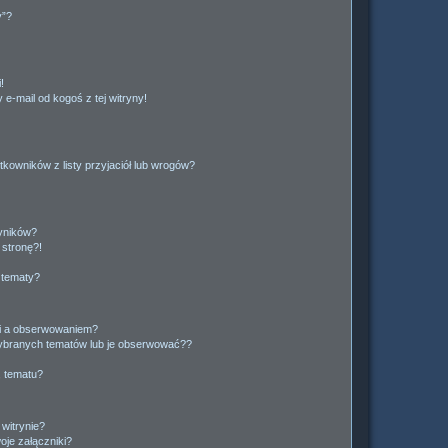
y”?
!
e-mail od kogoś z tej witryny!
owników z listy przyjaciół lub wrogów?
yników?
stronę?!
 tematy?
ki a obserwowaniem?
ybranych tematów lub je obserwować??
, tematu?
 witrynie?
je załączniki?