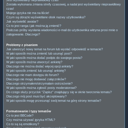
Została wykonana zmiana strefy czasowej, a nadal jest wyświetlany nieprawidłowy
czas!
Mojego języka nie ma na liście!
Czym są obrazki wyświetlane obok nazwy użytkownika?
Jak wyświetlić awatar?
Co to jest ranga i jak można ją zmienić?
Podczas próby wysłania wiadomości e-mail do użytkownika witryna prosi mnie o
zalogowanie. Dlaczego?
Problemy z pisaniem
Jak utworzyć nowy temat na forum lub wysłać odpowiedź w temacie?
W jaki sposób można zmienić lub usunąć post?
W jaki sposób można dodać podpis do swojego posta?
W jaki sposób można utworzyć ankietę?
Dlaczego nie można dodać więcej opcji ankiety?
W jaki sposób zmienić lub usunąć ankietę?
Dlaczego nie mam dostępu do forum?
Dlaczego nie mogę dodawać załączników?
Dlaczego otrzymałem/otrzymałam ostrzeżenie?
W jaki sposób można zgłosić posty moderatorowi?
Do czego służy przycisk “Zapisz” znajdujący się w oknie tworzenia tematu?
Dlaczego mój post musi być akceptowany?
W jaki sposób mogę przesunąć swój temat na górę strony tematów?
Formatowanie i typy tematów
Co to jest BBCode?
Czy można używać języka HTML?
Co to są są emotikony?