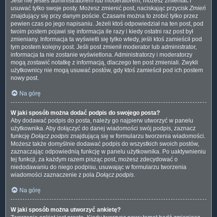
Jeśli nie jesteś administratorem lub moderatorem, możesz zmieniać i
usuwać tylko swoje posty. Możesz zmienić post, naciskając przycisk
Zmień
znajdujący się przy danym poście. Czasami można to zrobić tylko przez
pewien czas po jego napisaniu. Jeżeli ktoś odpowiedział na ten post, pod
twoim postem pojawi się informacja ile razy i kiedy ostatni raz post był
zmieniany. Informacja ta wyświetli się tylko wtedy, jeśli ktoś zamieścił pod
tym postem kolejny post. Jeśli post zmienił moderator lub administrator,
informacja ta nie zostanie wyświetlona. Administratorzy i moderatorzy
mogą zostawić notatkę z informacją, dlaczego ten post zmieniali. Zwykli
użytkownicy nie mogą usuwać postów, gdy ktoś zamieścił pod ich postem
nowy post.
Na górę
W jaki sposób można dodać podpis do swojego posta?
Aby dodawać podpis do posta, należy go najpierw utworzyć w panelu
użytkownika. Aby dołączyć do danej wiadomości swój podpis, zaznacz
funkcję
Dołącz podpis
znajdującą się w formularzu tworzenia wiadomości.
Możesz także domyślnie dodawać podpis do wszystkich swoich postów,
zaznaczając odpowiednią funkcję w panelu użytkownika. Po uaktywnieniu
tej funkcji, za każdym razem pisząc post, możesz zdecydować o
niedodawaniu do niego podpisu, usuwając w formularzu tworzenia
wiadomości zaznaczenie z pola
Dołącz podpis
.
Na górę
W jaki sposób można utworzyć ankietę?