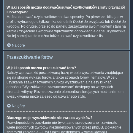
W jaki sposób można dodawać/usuwać użytkowników z listy przyjaciół
lub wrogów?
Można dodawać użytkowników na dwa sposoby. Po pierwsze, klikając w
profilu wybranego użytkownika odnośnik
Dodaj do przyjaciół
lub
Dodaj do
wrogów
. Po drugie, przejść do panelu zarządzania swoim kontem i tam na
karcie
Przyjaciele i wrogowie
wprowadzić odpowiednie dane użytkownika.
Na tej samej karcie można także usuwać użytkowników z list.
Na górę
Przeszukiwanie forów
W jaki sposób można przeszukiwać fora?
Należy wprowadzić poszukiwaną frazę w pole wyszukiwania znajdujące
się na stronie wykazu forów, a także stronach forów i tematów. W celu
uzyskania zaawansowanych funkcji wyszukiwania należy kliknąć
odnośnik “Wyszukiwanie zaawansowane” dostępny na wszystkich
stronach witryny. Rozmieszczenie elementów sterujących mechanizmem
wyszukiwania może zależeć od używanego stylu.
Na górę
Dlaczego moje wyszukiwanie nie zwraca wyników?
Prawdopodobnie zapytanie nie było jasno sprecyzowane i zawierało
wiele podobnych zwrotów niezindeksowanych przez phpBB. Dokładnie
sprecyzuj zapytanie – użyj funkcji dostępnych w wyszukiwaniu