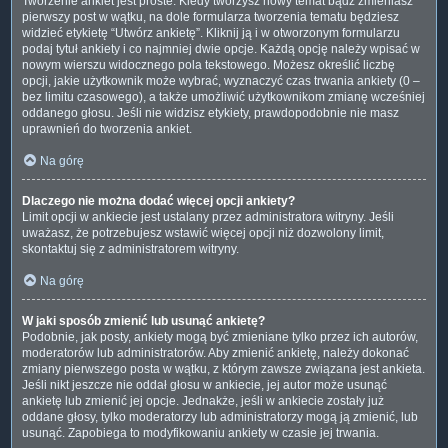
Tworzenie ankiet jest proste. Kiedy tworzysz nowy temat bądź zmieniasz
pierwszy post w wątku, na dole formularza tworzenia tematu będziesz
widzieć etykietę “Utwórz ankietę”. Kliknij ją i w otworzonym formularzu
podaj tytuł ankiety i co najmniej dwie opcje. Każdą opcję należy wpisać w
nowym wierszu widocznego pola tekstowego. Możesz określić liczbę
opcji, jakie użytkownik może wybrać, wyznaczyć czas trwania ankiety (0 –
bez limitu czasowego), a także umożliwić użytkownikom zmianę wcześniej
oddanego głosu. Jeśli nie widzisz etykiety, prawdopodobnie nie masz
uprawnień do tworzenia ankiet.
Na górę
Dlaczego nie można dodać więcej opcji ankiety?
Limit opcji w ankiecie jest ustalany przez administratora witryny. Jeśli
uważasz, że potrzebujesz wstawić więcej opcji niż dozwolony limit,
skontaktuj się z administratorem witryny.
Na górę
W jaki sposób zmienić lub usunąć ankietę?
Podobnie, jak posty, ankiety mogą być zmieniane tylko przez ich autorów,
moderatorów lub administratorów. Aby zmienić ankietę, należy dokonać
zmiany pierwszego posta w wątku, z którym zawsze związana jest ankieta.
Jeśli nikt jeszcze nie oddał głosu w ankiecie, jej autor może usunąć
ankietę lub zmienić jej opcje. Jednakże, jeśli w ankiecie zostały już
oddane głosy, tylko moderatorzy lub administratorzy mogą ją zmienić, lub
usunąć. Zapobiega to modyfikowaniu ankiety w czasie jej trwania.