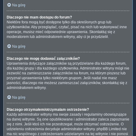
Na górę
Dlaczego nie mam dostępu do forum?
Niektóre fora mogą być dostępne tylko dla określonych grup lub
użytkowników. Aby przeglądać, czytać, pisać na nich lub wykonywać inne
operacje, musisz mieć odpowiednie uprawnienia. Skontaktuj się z
moderatorem lub administratorem witryny, aby ci je przydzielił.
Na górę
Dlaczego nie mogę dodawać załączników?
Uprawnienia dotyczące załączników są przydzielane dla każdego forum,
dla każdej grupy i dla każdego użytkownika. Administrator witryny mógł nie
zezwolić na zamieszczanie załączników na forum, na którym piszesz lub
przyznał uprawnienia tylko niektórym grupom. Jeśli nadal nie masz
jasności, dlaczego nie możesz zamieszczać załączników, skontaktuj się z
administratorem witryny.
Na górę
Dlaczego otrzymałem/otrzymałam ostrzeżenie?
Każdy administrator witryny ma swoje zasady i regulaminy obowiązujące
na danej witrynie. Są one opublikowane i administrator zaleca zapoznanie
się z nimi. Jeśli ktoś ich nie przestrzegał, może otrzymać ostrzeżenie. O
udzieleniu ostrzeżenia decyduje administrator witryny. phpBB Limited nie
ma nic wspólnego z ostrzeżeniami udzielanymi na tej witrynie i nie ponosi