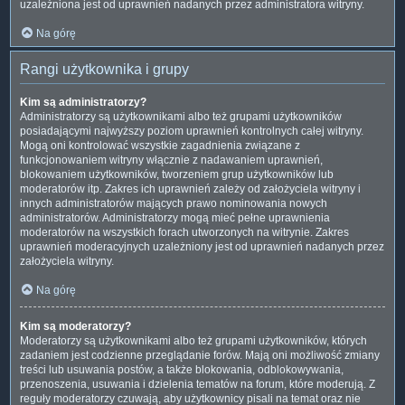
uzależniona jest od uprawnień nadanych przez administratora witryny.
Na górę
Rangi użytkownika i grupy
Kim są administratorzy?
Administratorzy są użytkownikami albo też grupami użytkowników
posiadającymi najwyższy poziom uprawnień kontrolnych całej witryny.
Mogą oni kontrolować wszystkie zagadnienia związane z
funkcjonowaniem witryny włącznie z nadawaniem uprawnień,
blokowaniem użytkowników, tworzeniem grup użytkowników lub
moderatorów itp. Zakres ich uprawnień zależy od założyciela witryny i
innych administratorów mających prawo nominowania nowych
administratorów. Administratorzy mogą mieć pełne uprawnienia
moderatorów na wszystkich forach utworzonych na witrynie. Zakres
uprawnień moderacyjnych uzależniony jest od uprawnień nadanych przez
założyciela witryny.
Na górę
Kim są moderatorzy?
Moderatorzy są użytkownikami albo też grupami użytkowników, których
zadaniem jest codzienne przeglądanie forów. Mają oni możliwość zmiany
treści lub usuwania postów, a także blokowania, odblokowywania,
przenoszenia, usuwania i dzielenia tematów na forum, które moderują. Z
reguły moderatorzy czuwają, aby użytkownicy pisali na temat oraz nie