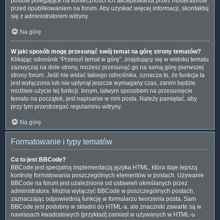
postów polegające na konieczności ich akceptowania przez moderatorów
przed opublikowaniem na forum. Aby uzyskać więcej informacji, skontaktuj
się z administratorem witryny.
Na górę
W jaki sposób mogę przesunąć swój temat na górę strony tematów?
Klikając odnośnik “Przesuń temat w górę”, znajdujący się w widoku tematu
zazwyczaj na dole strony, możesz przesunąć go na samą górę pierwszej
strony forum. Jeśli nie widać takiego odnośnika, oznacza to, że funkcja ta
jest wyłączona lub nie upłynął jeszcze wymagany czas, zanim będzie
możliwe użycie tej funkcji. Innym, łatwym sposobem na przesunięcie
tematu na początek, jest napisanie w nim posta. Należy pamiętać, aby
przy tym przestrzegać regulaminu witryny.
Na górę
Formatowanie i typy tematów
Co to jest BBCode?
BBCode jest specjalną implementacją języka HTML, która daje lepszą
kontrolę formatowania poszczególnych elementów w postach. Używanie
BBCode na forum jest uzależnione od ustawień określanych przez
administratora. Można wyłączyć BBCode w poszczególnych postach,
zaznaczając odpowiednią funkcję w formularzu tworzenia posta. Sam
BBCode jest podobny w składni do HTML-a, ale znaczniki zawarte są w
nawiasach kwadratowych [przykład] zamiast w używanych w HTML-u