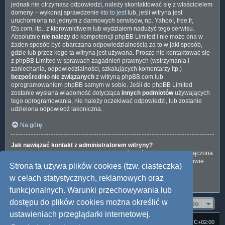
jednak nie otrzymasz odpowiedzi, należy skontaktować się z właścicielem
domeny – wykonaj sprawdzenie
kto to jest
lub, jeśli witryna jest
uruchomiona na jednym z darmowych serwisów, np. Yahoo!, free.fr,
f2s.com, itp., z kierownictwem lub wydziałem nadużyć tego serwisu.
Absolutnie
nie należy
do kompetencji phpBB Limited i nie może ona w
żaden sposób być obarczana odpowiedzialnością za to w jaki sposób,
gdzie lub przez kogo ta witryna jest używana. Proszę nie kontaktować się
z phpBB Limited w sprawach zagadnień prawnych (wstrzymania i
zaniechania, odpowiedzialności, szkalujących komentarzy itp.)
bezpośrednio nie związanych
z witryną phpBB.com lub
oprogramowaniem phpBB samym w sobie. Jeśli do phpBB Limited
zostanie wysłana wiadomość dotycząca
innych podmiotów
używających
tego oprogramowania, nie należy oczekiwać odpowiedzi, lub zostanie
udzielona odpowiedź lakoniczna.
Na górę
Jak nawiązać kontakt z administratorem witryny?
Wszyscy użytkownicy witryny mogą używać – jeśli funkcja ta jest włączona
przez administratora witryny – formularza „Kontakt z nami”. Członkowie
Strona ta używa plików cookies (tzw. ciasteczka)
witryny mogą także używać odnośnika „Zespół administracyjny”.
w celach statystycznych, reklamowych oraz
Na górę
funkcjonalnych. Warunki przechowywania lub
dostępu do plików cookies można określić w
Przejdź do
ustawieniach przeglądarki internetowej.
Strona domowa
Forum Satedu
Strefa czasowa
UTC+02:00