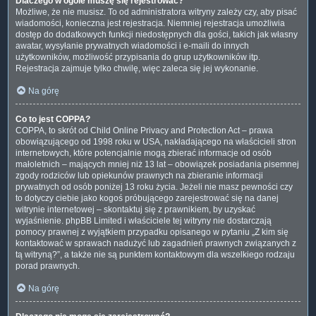
Dlaczego w ogóle muszę się rejestrować?
Możliwe, że nie musisz. To od administratora witryny zależy czy, aby pisać
wiadomości, konieczna jest rejestracja. Niemniej rejestracja umożliwia
dostęp do dodatkowych funkcji niedostępnych dla gości, takich jak własny
awatar, wysyłanie prywatnych wiadomości i e-maili do innych
użytkowników, możliwość przypisania do grup użytkowników itp.
Rejestracja zajmuje tylko chwilę, więc zaleca się jej wykonanie.
Na górę
Co to jest COPPA?
COPPA, to skrót od Child Online Privacy and Protection Act – prawa
obowiązującego od 1998 roku w USA, nakładającego na właścicieli stron
internetowych, które potencjalnie mogą zbierać informacje od osób
małoletnich – mających mniej niż 13 lat – obowiązek posiadania pisemnej
zgody rodziców lub opiekunów prawnych na zbieranie informacji
prywatnych od osób poniżej 13 roku życia. Jeżeli nie masz pewności czy
to dotyczy ciebie jako kogoś próbującego zarejestrować się na danej
witrynie internetowej – skontaktuj się z prawnikiem, by uzyskać
wyjaśnienie. phpBB Limited i właściciele tej witryny nie dostarczają
pomocy prawnej z wyjątkiem przypadku opisanego w pytaniu „Z kim się
kontaktować w sprawach nadużyć lub zagadnień prawnych związanych z
tą witryną?”, a także nie są punktem kontaktowym dla wszelkiego rodzaju
porad prawnych.
Na górę