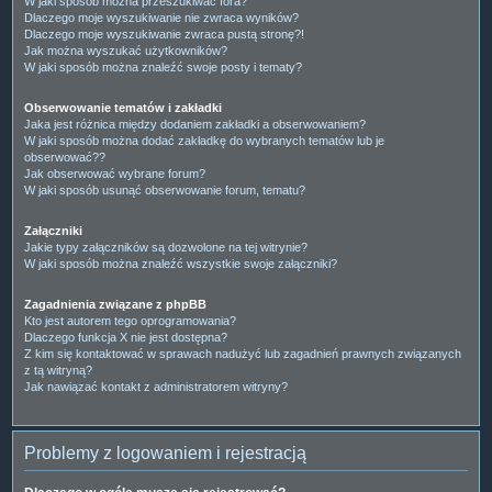
W jaki sposób można przeszukiwać fora?
Dlaczego moje wyszukiwanie nie zwraca wyników?
Dlaczego moje wyszukiwanie zwraca pustą stronę?!
Jak można wyszukać użytkowników?
W jaki sposób można znaleźć swoje posty i tematy?
Obserwowanie tematów i zakładki
Jaka jest różnica między dodaniem zakładki a obserwowaniem?
W jaki sposób można dodać zakładkę do wybranych tematów lub je
obserwować??
Jak obserwować wybrane forum?
W jaki sposób usunąć obserwowanie forum, tematu?
Załączniki
Jakie typy załączników są dozwolone na tej witrynie?
W jaki sposób można znaleźć wszystkie swoje załączniki?
Zagadnienia związane z phpBB
Kto jest autorem tego oprogramowania?
Dlaczego funkcja X nie jest dostępna?
Z kim się kontaktować w sprawach nadużyć lub zagadnień prawnych związanych
z tą witryną?
Jak nawiązać kontakt z administratorem witryny?
Problemy z logowaniem i rejestracją