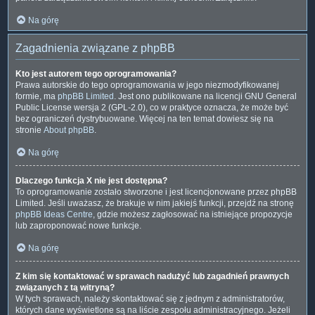
Na górę
Zagadnienia związane z phpBB
Kto jest autorem tego oprogramowania?
Prawa autorskie do tego oprogramowania w jego niezmodyfikowanej
formie, ma
phpBB Limited
. Jest ono publikowane na licencji GNU General
Public License wersja 2 (GPL-2.0), co w praktyce oznacza, że może być
bez ograniczeń dystrybuowane. Więcej na ten temat dowiesz się na
stronie
About phpBB
.
Na górę
Dlaczego funkcja X nie jest dostępna?
To oprogramowanie zostało stworzone i jest licencjonowane przez phpBB
Limited. Jeśli uważasz, że brakuje w nim jakiejś funkcji, przejdź na stronę
phpBB Ideas Centre
, gdzie możesz zagłosować na istniejące propozycje
lub zaproponować nowe funkcje.
Na górę
Z kim się kontaktować w sprawach nadużyć lub zagadnień prawnych
związanych z tą witryną?
W tych sprawach, należy skontaktować się z jednym z administratorów,
których dane wyświetlone są na liście zespołu administracyjnego. Jeżeli