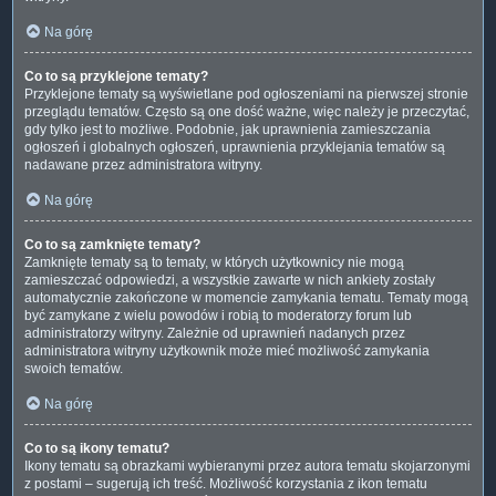
Na górę
Co to są przyklejone tematy?
Przyklejone tematy są wyświetlane pod ogłoszeniami na pierwszej stronie
przeglądu tematów. Często są one dość ważne, więc należy je przeczytać,
gdy tylko jest to możliwe. Podobnie, jak uprawnienia zamieszczania
ogłoszeń i globalnych ogłoszeń, uprawnienia przyklejania tematów są
nadawane przez administratora witryny.
Na górę
Co to są zamknięte tematy?
Zamknięte tematy są to tematy, w których użytkownicy nie mogą
zamieszczać odpowiedzi, a wszystkie zawarte w nich ankiety zostały
automatycznie zakończone w momencie zamykania tematu. Tematy mogą
być zamykane z wielu powodów i robią to moderatorzy forum lub
administratorzy witryny. Zależnie od uprawnień nadanych przez
administratora witryny użytkownik może mieć możliwość zamykania
swoich tematów.
Na górę
Co to są ikony tematu?
Ikony tematu są obrazkami wybieranymi przez autora tematu skojarzonymi
z postami – sugerują ich treść. Możliwość korzystania z ikon tematu