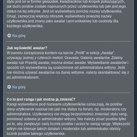
stylu jest on w formie gwiazdek, kwadracików lub kropek pokazujących,
jak dużo postów zostało napisanych przez użytkownika lub jaki jest jego
status na tej witrynie. Jest on wyświetlany poniżej nazwy użytkownika.
Drugi, zazwyczaj większy obrazek, wyświetlany powyżej nazwy
użytkownika jest znany jako awatar i jest unikatowy lub osobisty dla
każdego użytkownika.
Na górę
Jak wyświetlić awatar?
W panelu zarządzania kontem na karcie „Profil” w sekcji „Awatar”,
używając jednej z czterech metod: Gravatar, Galeria awatarów, Zdalny
awatar lub Prześlij awatar, można dodać awatar. Wyświetlanie awatarów i
sposób ich wyświetlania są uzależnione od administratora witryny. Jeśli
nie można używać awatarów na danej witrynie, należy skontaktować się z
jej administratorem.
Na górę
Co to jest ranga i jak można ją zmienić?
Rangi wyświetlane pod nazwami użytkowników oznaczają, ile postów
dany użytkownik napisał lub jaki ma status na forum, np. moderatora czy
administratora. Użytkownicy nie mogą bezpośrednio zmieniać stylu rang,
ponieważ ustawia je administrator witryny. Nie należy pisać postów tylko
po to, aby zwiększyć swój licznik postów i przez to swoją rangę. Większość
witryn nie toleruje takich działań i moderator lub administrator obniży
licznik postów takiego użytkownika.