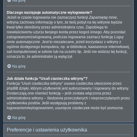
Na górę
Dlaczego następuje automatyczne wylogowanie?
Jeżeli w czasie logowania nie zaznaczysz funkcji
Zapamiętaj mnie
,
witryna zachowa informację o tym, że twój pobyt na tej witrynie będzie
trwał tylko określony przez administratora czas. Zapobiega to
niewłaściwemu użyciu twojego konta przez kogoś innego. Aby pozostać
zalogowanym/zalogowaną, podczas logowania zaznacz funkcję
Loguj
mnie automatycznie
. Jest to niezalecane, jeżeli korzystasz z witryny z
ogólnie dostępnego komputera, np. w bibliotece, kawiarence internetowej,
sali komputerowej w szkole lub na uczelni itp. Jeśli nie widzisz tej funkcji,
oznacza to, że administrator ją wyłączył.
Na górę
Jak działa funkcja “Usuń ciasteczka witryny”?
Funkcja “Usuń ciasteczka witryny” usuwa ciasteczka utworzone przez
phpBB dzięki, którym użytkownik jest autoryzowany i logowany do witryny.
Dostarczają one również funkcję – jeśli została włączona przez
administratora witryny – śledzenia przeczytanych i nieprzeczytanych przez
użytkownika postów. Jeśli występują problemy z
logowaniem/wylogowaniem, usunięcie ciasteczek może być pomocne.
Na górę
Preferencje i ustawienia użytkownika