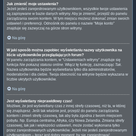
Jak zmienić moje ustawienia?
Jeżeli jesteś zarejestrowanym użytkownikiem, wszystkie twoje ustawienia
są zapisywane w bazie danych witryny. Aby je zmienić, przejdź do panelu
zarządzania swoim kontem. W tym miejscu możesz dokonać zmian swoich
ustawień i preferencji. Odnośnik do panelu o nazwie “Moje konto”
znajduje się zazwyczaj na górze stron witryny.
Na górę
W jaki sposób można zapobiec wyświetlaniu nazwy użytkownika na
liście użytkowników przeglądających forum?
W panelu zarządzania kontem, w “Ustawieniach witryny” znajduje się
funkcja
Nie pokazuj statusu online
. Włącz tę funkcję, zaznaczając
Tak
.
Nazwa użytkownika będzie wyświetlana tylko dla administratorów,
moderatorów i dla ciebie. Twoja obecność na witrynie będzie wykazana w
liczbie ukrytych użytkowników.
Na górę
Jest wyświetlany nieprawidłowy czas!
Możliwe, że jest wyświetlany czas z innej strefy czasowej, niż ta, w której
się znajdujesz. Jeśli tak właśnie jest, przejdź do panelu zarządzania
kontem i zmień strefę czasową, tak aby była zgodna z twoim miejscem
pobytu. Np. Europa centralna, Afryka, czy Nowa Zelandia. Zmiana strefy
czasowej, tak jak i większości ustawień, może zostać wykonana tylko
przez zarejestrowanych użytkowników. Jeżeli nie jesteś zarejestrowanym
użytkownikiem – teraz jest dobry moment, by się zarejestrować.