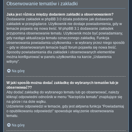
Obserwowanie tematów i zakładki
Jaka jest różnica między dodaniem zakładki a obserwowaniem?
Dodawanie zakładek w phpBB 3.0 działa podobnie jak dodawanie
zakładek w przeglądarce. Użytkownik nie dostaje powiadomienia, gdy w
temacie pojawia się nowa treść. W phpBB 3.1 dodawanie zakładek
przypomina obserwowanie tematu. Użytkownik może być powiadamiany,
gdy nastąpi aktualizacja tematu oznaczonego zakładką. Funkcja
obserwowania powiadamia użytkownika – w wybrany przez niego sposób
– gdy w obserwowanym temacie bądź forum pojawiła się nowa treść.
Sposoby powiadamiania dla zakładek i obserwowanych elementów
można konfigurować w panelu użytkownika na karcie „Ustawienia
witryny”.
Na górę
W jaki sposób można dodać zakładkę do wybranych tematów lub je
obserwować??
Aby dodać zakładkę do wybranego tematu lub go obserwować, należy
kliknąć odpowiedni odnośnik w menu “Narzędzia tematu” znajdujące się
na górze i na dole wątku.
Udzielenie odpowiedzi w temacie, gdy jest aktywna funkcja “Powiadamiaj
o opublikowaniu odpowiedzi” spowoduje włączenie obserwowania
tematu.
Na górę