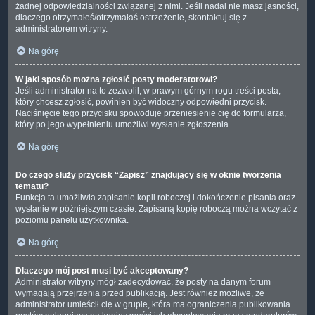
żadnej odpowiedzialności związanej z nimi. Jeśli nadal nie masz jasności,
dlaczego otrzymałeś/otrzymałaś ostrzeżenie, skontaktuj się z
administratorem witryny.
Na górę
W jaki sposób można zgłosić posty moderatorowi?
Jeśli administrator na to zezwolił, w prawym górnym rogu treści posta,
który chcesz zgłosić, powinien być widoczny odpowiedni przycisk.
Naciśnięcie tego przycisku spowoduje przeniesienie cię do formularza,
który po jego wypełnieniu umożliwi wysłanie zgłoszenia.
Na górę
Do czego służy przycisk “Zapisz” znajdujący się w oknie tworzenia
tematu?
Funkcja ta umożliwia zapisanie kopii roboczej i dokończenie pisania oraz
wysłanie w późniejszym czasie. Zapisaną kopię roboczą można wczytać z
poziomu panelu użytkownika.
Na górę
Dlaczego mój post musi być akceptowany?
Administrator witryny mógł zadecydować, że posty na danym forum
wymagają przejrzenia przed publikacją. Jest również możliwe, że
administrator umieścił cię w grupie, która ma ograniczenia publikowania