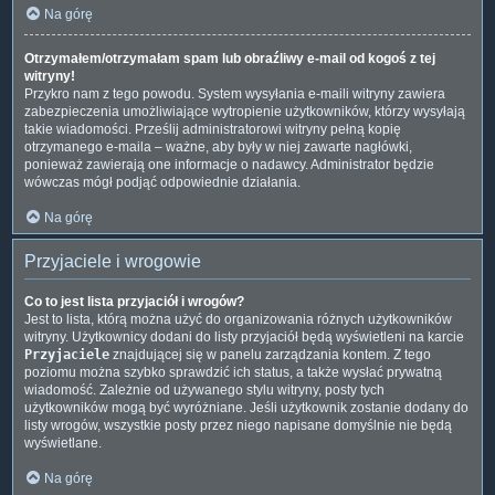
Na górę
Otrzymałem/otrzymałam spam lub obraźliwy e-mail od kogoś z tej
witryny!
Przykro nam z tego powodu. System wysyłania e-maili witryny zawiera
zabezpieczenia umożliwiające wytropienie użytkowników, którzy wysyłają
takie wiadomości. Prześlij administratorowi witryny pełną kopię
otrzymanego e-maila – ważne, aby były w niej zawarte nagłówki,
ponieważ zawierają one informacje o nadawcy. Administrator będzie
wówczas mógł podjąć odpowiednie działania.
Na górę
Przyjaciele i wrogowie
Co to jest lista przyjaciół i wrogów?
Jest to lista, którą można użyć do organizowania różnych użytkowników
witryny. Użytkownicy dodani do listy przyjaciół będą wyświetleni na karcie
Przyjaciele
znajdującej się w panelu zarządzania kontem. Z tego
poziomu można szybko sprawdzić ich status, a także wysłać prywatną
wiadomość. Zależnie od używanego stylu witryny, posty tych
użytkowników mogą być wyróżniane. Jeśli użytkownik zostanie dodany do
listy wrogów, wszystkie posty przez niego napisane domyślnie nie będą
wyświetlane.
Na górę