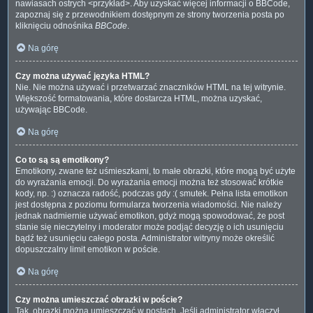
nawiasach ostrych <przykład>. Aby uzyskać więcej informacji o BBCode,
zapoznaj się z przewodnikiem dostępnym ze strony tworzenia posta po
kliknięciu odnośnika
BBCode
.
Na górę
Czy można używać języka HTML?
Nie. Nie można używać i przetwarzać znaczników HTML na tej witrynie.
Większość formatowania, które dostarcza HTML, można uzyskać,
używając BBCode.
Na górę
Co to są są emotikony?
Emotikony, zwane też uśmieszkami, to małe obrazki, które mogą być użyte
do wyrażania emocji. Do wyrażania emocji można też stosować krótkie
kody, np. :) oznacza radość, podczas gdy :( smutek. Pełna lista emotikon
jest dostępna z poziomu formularza tworzenia wiadomości. Nie należy
jednak nadmiernie używać emotikon, gdyż mogą spowodować, że post
stanie się nieczytelny i moderator może podjąć decyzję o ich usunięciu
bądź też usunięciu całego posta. Administrator witryny może określić
dopuszczalny limit emotikon w poście.
Na górę
Czy można umieszczać obrazki w poście?
Tak, obrazki można umieszczać w postach. Jeśli administrator włączył