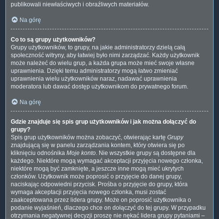
publikowali niewłaściwych i obraźliwych materiałów.
Na górę
Co to są grupy użytkowników?
Grupy użytkowników, to grupy, na jakie administratorzy dzielą całą
społeczność witryny, aby łatwiej było nimi zarządzać. Każdy użytkownik
może należeć do wielu grup, a każda grupa może mieć swoje własne
uprawnienia. Dzięki temu administratorzy mogą łatwo zmieniać
uprawnienia wielu użytkowników naraz, nadawać uprawnienia
moderatora lub dawać dostęp użytkownikom do prywatnego forum.
Na górę
Gdzie znajduje się spis grup użytkowników i jak można dołączyć do
grupy?
Spis grup użytkowników można zobaczyć, otwierając kartę
Grupy
znajdującą się w panelu zarządzania kontem, który otwiera się po
kliknięciu odnośnika
Moje konto
. Nie wszystkie grupy są dostępne dla
każdego. Niektóre mogą wymagać akceptacji przyjęcia nowego członka,
niektóre mogą być zamknięte, a jeszcze inne mogą mieć ukrytych
członków. Użytkownik może poprosić o przyjęcie do danej grupy,
naciskając odpowiedni przycisk. Prośba o przyjęcie do grupy, która
wymaga akceptacji przyjęcia nowego członka, musi zostać
zaakceptowana przez lidera grupy. Może on poprosić użytkownika o
podanie wyjaśnień, dlaczego chce on dołączyć do tej grupy. W przypadku
otrzymania negatywnej decyzji proszę nie nękać lidera grupy pytaniami –