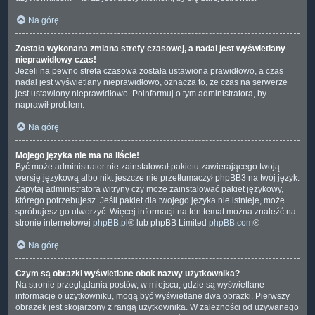
Na górę
Została wykonana zmiana strefy czasowej, a nadal jest wyświetlany
nieprawidłowy czas!
Jeżeli na pewno strefa czasowa została ustawiona prawidłowo, a czas
nadal jest wyświetlany nieprawidłowo, oznacza to, że czas na serwerze
jest ustawiony nieprawidłowo. Poinformuj o tym administratora, by
naprawił problem.
Na górę
Mojego języka nie ma na liście!
Być może administrator nie zainstalował pakietu zawierającego twoją
wersję językową albo nikt jeszcze nie przetłumaczył phpBB3 na twój język.
Zapytaj administratora witryny czy może zainstalować pakiet językowy,
którego potrzebujesz. Jeśli pakiet dla twojego języka nie istnieje, może
spróbujesz go utworzyć. Więcej informacji na ten temat można znaleźć na
stronie internetowej
phpBB.pl
® lub phpBB Limited
phpBB.com
®
Na górę
Czym są obrazki wyświetlane obok nazwy użytkownika?
Na stronie przeglądania postów, w miejscu, gdzie są wyświetlane
informacje o użytkowniku, mogą być wyświetlane dwa obrazki. Pierwszy
obrazek jest skojarzony z rangą użytkownika. W zależności od używanego