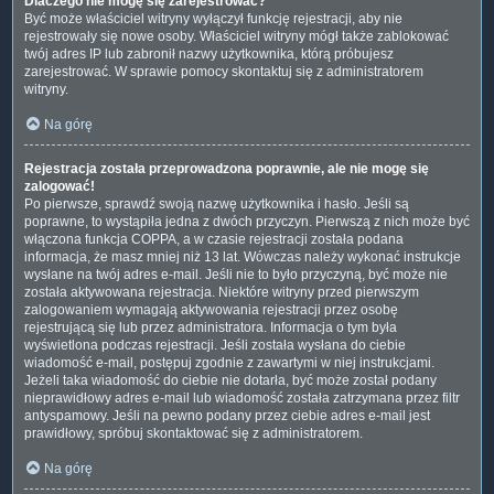
Dlaczego nie mogę się zarejestrować?
Być może właściciel witryny wyłączył funkcję rejestracji, aby nie
rejestrowały się nowe osoby. Właściciel witryny mógł także zablokować
twój adres IP lub zabronił nazwy użytkownika, którą próbujesz
zarejestrować. W sprawie pomocy skontaktuj się z administratorem
witryny.
Na górę
Rejestracja została przeprowadzona poprawnie, ale nie mogę się
zalogować!
Po pierwsze, sprawdź swoją nazwę użytkownika i hasło. Jeśli są
poprawne, to wystąpiła jedna z dwóch przyczyn. Pierwszą z nich może być
włączona funkcja COPPA, a w czasie rejestracji została podana
informacja, że masz mniej niż 13 lat. Wówczas należy wykonać instrukcje
wysłane na twój adres e-mail. Jeśli nie to było przyczyną, być może nie
została aktywowana rejestracja. Niektóre witryny przed pierwszym
zalogowaniem wymagają aktywowania rejestracji przez osobę
rejestrującą się lub przez administratora. Informacja o tym była
wyświetlona podczas rejestracji. Jeśli została wysłana do ciebie
wiadomość e-mail, postępuj zgodnie z zawartymi w niej instrukcjami.
Jeżeli taka wiadomość do ciebie nie dotarła, być może został podany
nieprawidłowy adres e-mail lub wiadomość została zatrzymana przez filtr
antyspamowy. Jeśli na pewno podany przez ciebie adres e-mail jest
prawidłowy, spróbuj skontaktować się z administratorem.
Na górę