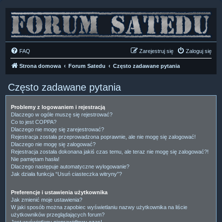
FAQ
Zarejestruj się
Zaloguj się
Strona domowa
Forum Satedu
Często zadawane pytania
Często zadawane pytania
Problemy z logowaniem i rejestracją
Dlaczego w ogóle muszę się rejestrować?
Co to jest COPPA?
Dlaczego nie mogę się zarejestrować?
Rejestracja została przeprowadzona poprawnie, ale nie mogę się zalogować!
Dlaczego nie mogę się zalogować?
Rejestracja została dokonana jakiś czas temu, ale teraz nie mogę się zalogować?!
Nie pamiętam hasła!
Dlaczego następuje automatyczne wylogowanie?
Jak działa funkcja “Usuń ciasteczka witryny”?
Preferencje i ustawienia użytkownika
Jak zmienić moje ustawienia?
W jaki sposób można zapobiec wyświetlaniu nazwy użytkownika na liście
użytkowników przeglądających forum?
Jest wyświetlany nieprawidłowy czas!