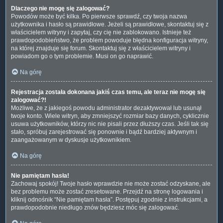
Dlaczego nie mogę się zalogować?
Powodów może być kilka. Po pierwsze sprawdź, czy twoja nazwa
użytkownika i hasło są prawidłowe. Jeżeli są prawidłowe, skontaktuj się z
właścicielem witryny i zapytaj, czy cię nie zablokowano. Istnieje też
prawdopodobieństwo, że problem powoduje błędna konfiguracja witryny,
na której znajduje się forum. Skontaktuj się z właścicielem witryny i
powiadom go o tym problemie. Musi on go naprawić.
Na górę
Rejestracja została dokonana jakiś czas temu, ale teraz nie mogę się
zalogować?!
Możliwe, że z jakiegoś powodu administrator dezaktywował lub usunął
twoje konto. Wiele witryn, aby zmniejszyć rozmiar bazy danych, cyklicznie
usuwa użytkowników, którzy nic nie pisali przez dłuższy czas. Jeśli tak się
stało, spróbuj zarejestrować się ponownie i bądź bardziej aktywnym i
zaangażowanym w dyskusje użytkownikiem.
Na górę
Nie pamiętam hasła!
Zachowaj spokój! Twoje hasło wprawdzie nie może zostać odzyskane, ale
bez problemu może zostać zresetowane. Przejdź na stronę logowania i
kliknij odnośnik “Nie pamiętam hasła”. Postępuj zgodnie z instrukcjami, a
prawdopodobnie niedługo znów będziesz móc się zalogować.