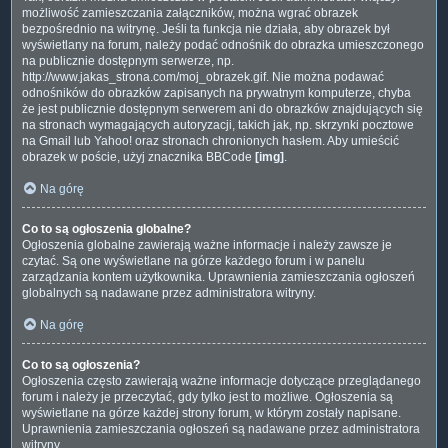
możliwość zamieszczania załączników, można wgrać obrazek
bezpośrednio na witrynę. Jeśli ta funkcja nie działa, aby obrazek był
wyświetlany na forum, należy podać odnośnik do obrazka umieszczonego
na publicznie dostępnym serwerze, np.
http://www.jakas_strona.com/moj_obrazek.gif. Nie można podawać
odnośników do obrazków zapisanych na prywatnym komputerze, chyba
że jest publicznie dostępnym serwerem ani do obrazków znajdujących się
na stronach wymagających autoryzacji, takich jak, np. skrzynki pocztowe
na Gmail lub Yahoo! oraz stronach chronionych hasłem. Aby umieścić
obrazek w poście, użyj znacznika BBCode
[img]
.
Na górę
Co to są ogłoszenia globalne?
Ogłoszenia globalne zawierają ważne informacje i należy zawsze je
czytać. Są one wyświetlane na górze każdego forum i w panelu
zarządzania kontem użytkownika. Uprawnienia zamieszczania ogłoszeń
globalnych są nadawane przez administratora witryny.
Na górę
Co to są ogłoszenia?
Ogłoszenia często zawierają ważne informacje dotyczące przeglądanego
forum i należy je przeczytać, gdy tylko jest to możliwe. Ogłoszenia są
wyświetlane na górze każdej strony forum, w którym zostały napisane.
Uprawnienia zamieszczania ogłoszeń są nadawane przez administratora
witryny.