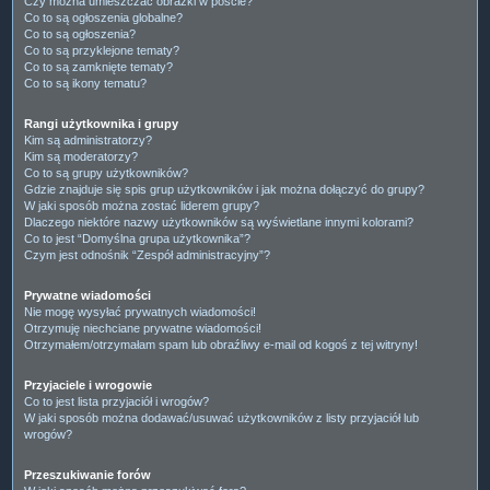
Czy można umieszczać obrazki w poście?
Co to są ogłoszenia globalne?
Co to są ogłoszenia?
Co to są przyklejone tematy?
Co to są zamknięte tematy?
Co to są ikony tematu?
Rangi użytkownika i grupy
Kim są administratorzy?
Kim są moderatorzy?
Co to są grupy użytkowników?
Gdzie znajduje się spis grup użytkowników i jak można dołączyć do grupy?
W jaki sposób można zostać liderem grupy?
Dlaczego niektóre nazwy użytkowników są wyświetlane innymi kolorami?
Co to jest “Domyślna grupa użytkownika”?
Czym jest odnośnik “Zespół administracyjny”?
Prywatne wiadomości
Nie mogę wysyłać prywatnych wiadomości!
Otrzymuję niechciane prywatne wiadomości!
Otrzymałem/otrzymałam spam lub obraźliwy e-mail od kogoś z tej witryny!
Przyjaciele i wrogowie
Co to jest lista przyjaciół i wrogów?
W jaki sposób można dodawać/usuwać użytkowników z listy przyjaciół lub
wrogów?
Przeszukiwanie forów