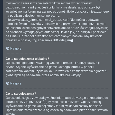
możliwość zamieszczania załączników, można wgrać obrazek
bezpośrednio na witrynę. Jeśli ta funkcja nie działa, aby obrazek był
wyświetlany na forum, należy podać odnośnik do obrazka umieszczonego
na publicznie dostępnym serwerze, np.
http://www.jakas_strona.com/moj_obrazek.gif. Nie można podawać
odnośników do obrazków zapisanych na prywatnym komputerze, chyba
że jest publicznie dostępnym serwerem ani do obrazków znajdujących się
na stronach wymagających autoryzacji, takich jak, np. skrzynki pocztowe
na Gmail lub Yahoo! oraz stronach chronionych hasłem. Aby umieścić
obrazek w poście, użyj znacznika BBCode
[img]
.
Na górę
Co to są ogłoszenia globalne?
Ogłoszenia globalne zawierają ważne informacje i należy zawsze je
czytać. Są one wyświetlane na górze każdego forum i w panelu
zarządzania kontem użytkownika. Uprawnienia zamieszczania ogłoszeń
globalnych są nadawane przez administratora witryny.
Na górę
Co to są ogłoszenia?
Ogłoszenia często zawierają ważne informacje dotyczące przeglądanego
forum i należy je przeczytać, gdy tylko jest to możliwe. Ogłoszenia są
wyświetlane na górze każdej strony forum, w którym zostały napisane.
Uprawnienia zamieszczania ogłoszeń są nadawane przez administratora
witryny.