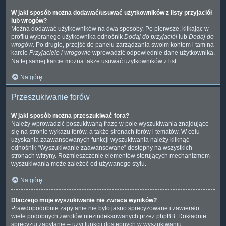
W jaki sposób można dodawać/usuwać użytkowników z listy przyjaciół
lub wrogów?
Można dodawać użytkowników na dwa sposoby. Po pierwsze, klikając w
profilu wybranego użytkownika odnośnik
Dodaj do przyjaciół
lub
Dodaj do
wrogów
. Po drugie, przejść do panelu zarządzania swoim kontem i tam na
karcie
Przyjaciele i wrogowie
wprowadzić odpowiednie dane użytkownika.
Na tej samej karcie można także usuwać użytkowników z list.
Na górę
Przeszukiwanie forów
W jaki sposób można przeszukiwać fora?
Należy wprowadzić poszukiwaną frazę w pole wyszukiwania znajdujące
się na stronie wykazu forów, a także stronach forów i tematów. W celu
uzyskania zaawansowanych funkcji wyszukiwania należy kliknąć
odnośnik “Wyszukiwanie zaawansowane” dostępny na wszystkich
stronach witryny. Rozmieszczenie elementów sterujących mechanizmem
wyszukiwania może zależeć od używanego stylu.
Na górę
Dlaczego moje wyszukiwanie nie zwraca wyników?
Prawdopodobnie zapytanie nie było jasno sprecyzowane i zawierało
wiele podobnych zwrotów niezindeksowanych przez phpBB. Dokładnie
sprecyzuj zapytanie – użyj funkcji dostępnych w wyszukiwaniu