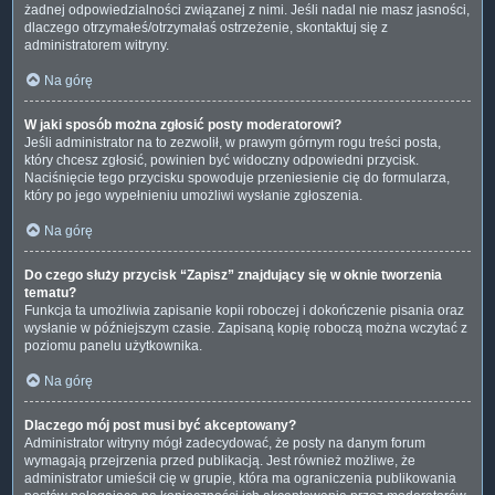
żadnej odpowiedzialności związanej z nimi. Jeśli nadal nie masz jasności,
dlaczego otrzymałeś/otrzymałaś ostrzeżenie, skontaktuj się z
administratorem witryny.
Na górę
W jaki sposób można zgłosić posty moderatorowi?
Jeśli administrator na to zezwolił, w prawym górnym rogu treści posta,
który chcesz zgłosić, powinien być widoczny odpowiedni przycisk.
Naciśnięcie tego przycisku spowoduje przeniesienie cię do formularza,
który po jego wypełnieniu umożliwi wysłanie zgłoszenia.
Na górę
Do czego służy przycisk “Zapisz” znajdujący się w oknie tworzenia
tematu?
Funkcja ta umożliwia zapisanie kopii roboczej i dokończenie pisania oraz
wysłanie w późniejszym czasie. Zapisaną kopię roboczą można wczytać z
poziomu panelu użytkownika.
Na górę
Dlaczego mój post musi być akceptowany?
Administrator witryny mógł zadecydować, że posty na danym forum
wymagają przejrzenia przed publikacją. Jest również możliwe, że
administrator umieścił cię w grupie, która ma ograniczenia publikowania