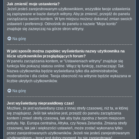
Jak zmienić moje ustawienia?
Jeżeli jesteś zarejestrowanym użytkownikiem, wszystkie twoje ustawienia
są zapisywane w bazie danych witryny. Aby je zmienić, przejdź do panelu
zarządzania swoim kontem. W tym miejscu możesz dokonać zmian swoich
ustawień i preferencji. Odnośnik do panelu o nazwie “Moje konto”
znajduje się zazwyczaj na górze stron witryny.
Na górę
W jaki sposób można zapobiec wyświetlaniu nazwy użytkownika na
liście użytkowników przeglądających forum?
W panelu zarządzania kontem, w “Ustawieniach witryny” znajduje się
funkcja
Nie pokazuj statusu online
. Włącz tę funkcję, zaznaczając
Tak
.
Nazwa użytkownika będzie wyświetlana tylko dla administratorów,
moderatorów i dla ciebie. Twoja obecność na witrynie będzie wykazana w
liczbie ukrytych użytkowników.
Na górę
Jest wyświetlany nieprawidłowy czas!
Możliwe, że jest wyświetlany czas z innej strefy czasowej, niż ta, w której
się znajdujesz. Jeśli tak właśnie jest, przejdź do panelu zarządzania
kontem i zmień strefę czasową, tak aby była zgodna z twoim miejscem
pobytu. Np. Europa centralna, Afryka, czy Nowa Zelandia. Zmiana strefy
czasowej, tak jak i większości ustawień, może zostać wykonana tylko
przez zarejestrowanych użytkowników. Jeżeli nie jesteś zarejestrowanym
użytkownikiem – teraz jest dobry moment, by się zarejestrować.