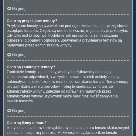
Na górę
Co to są przyklejone tematy?
Przyklejone tematy są wyświetlane pod ogłoszeniami na pierwszej stronie
przeglądu tematów. Często są one dość ważne, więc należy je przeczytać,
gdy tylko jest to możliwe. Podobnie, jak uprawnienia zamieszczania
ogłoszeń i globalnych ogłoszeń, uprawnienia przyklejania tematów są
nadawane przez administratora witryny.
Na górę
Co to są zamknięte tematy?
Zamknięte tematy są to tematy, w których użytkownicy nie mogą
zamieszczać odpowiedzi, a wszystkie zawarte w nich ankiety zostały
automatycznie zakończone w momencie zamykania tematu. Tematy mogą
być zamykane z wielu powodów i robią to moderatorzy forum lub
administratorzy witryny. Zależnie od uprawnień nadanych przez
administratora witryny użytkownik może mieć możliwość zamykania
swoich tematów.
Na górę
Co to są ikony tematu?
Ikony tematu są obrazkami wybieranymi przez autora tematu skojarzonymi
z postami – sugerują ich treść. Możliwość korzystania z ikon tematu