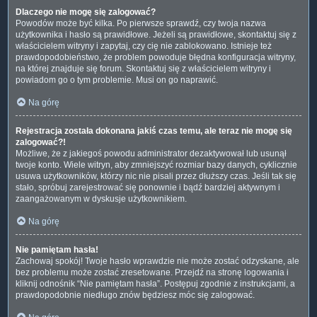
Dlaczego nie mogę się zalogować?
Powodów może być kilka. Po pierwsze sprawdź, czy twoja nazwa
użytkownika i hasło są prawidłowe. Jeżeli są prawidłowe, skontaktuj się z
właścicielem witryny i zapytaj, czy cię nie zablokowano. Istnieje też
prawdopodobieństwo, że problem powoduje błędna konfiguracja witryny,
na której znajduje się forum. Skontaktuj się z właścicielem witryny i
powiadom go o tym problemie. Musi on go naprawić.
Na górę
Rejestracja została dokonana jakiś czas temu, ale teraz nie mogę się
zalogować?!
Możliwe, że z jakiegoś powodu administrator dezaktywował lub usunął
twoje konto. Wiele witryn, aby zmniejszyć rozmiar bazy danych, cyklicznie
usuwa użytkowników, którzy nic nie pisali przez dłuższy czas. Jeśli tak się
stało, spróbuj zarejestrować się ponownie i bądź bardziej aktywnym i
zaangażowanym w dyskusje użytkownikiem.
Na górę
Nie pamiętam hasła!
Zachowaj spokój! Twoje hasło wprawdzie nie może zostać odzyskane, ale
bez problemu może zostać zresetowane. Przejdź na stronę logowania i
kliknij odnośnik “Nie pamiętam hasła”. Postępuj zgodnie z instrukcjami, a
prawdopodobnie niedługo znów będziesz móc się zalogować.