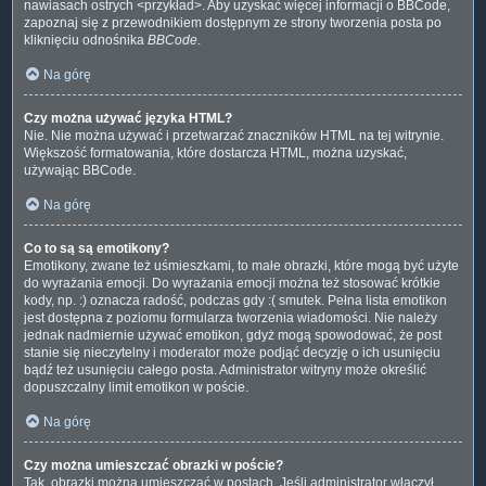
nawiasach ostrych <przykład>. Aby uzyskać więcej informacji o BBCode,
zapoznaj się z przewodnikiem dostępnym ze strony tworzenia posta po
kliknięciu odnośnika
BBCode
.
Na górę
Czy można używać języka HTML?
Nie. Nie można używać i przetwarzać znaczników HTML na tej witrynie.
Większość formatowania, które dostarcza HTML, można uzyskać,
używając BBCode.
Na górę
Co to są są emotikony?
Emotikony, zwane też uśmieszkami, to małe obrazki, które mogą być użyte
do wyrażania emocji. Do wyrażania emocji można też stosować krótkie
kody, np. :) oznacza radość, podczas gdy :( smutek. Pełna lista emotikon
jest dostępna z poziomu formularza tworzenia wiadomości. Nie należy
jednak nadmiernie używać emotikon, gdyż mogą spowodować, że post
stanie się nieczytelny i moderator może podjąć decyzję o ich usunięciu
bądź też usunięciu całego posta. Administrator witryny może określić
dopuszczalny limit emotikon w poście.
Na górę
Czy można umieszczać obrazki w poście?
Tak, obrazki można umieszczać w postach. Jeśli administrator włączył