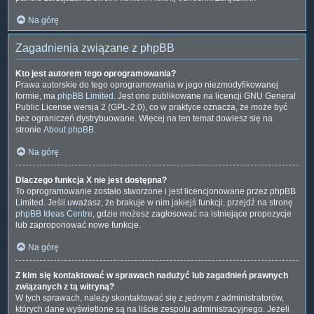
Na górę
Zagadnienia związane z phpBB
Kto jest autorem tego oprogramowania?
Prawa autorskie do tego oprogramowania w jego niezmodyfikowanej
formie, ma
phpBB Limited
. Jest ono publikowane na licencji GNU General
Public License wersja 2 (GPL-2.0), co w praktyce oznacza, że może być
bez ograniczeń dystrybuowane. Więcej na ten temat dowiesz się na
stronie
About phpBB
.
Na górę
Dlaczego funkcja X nie jest dostępna?
To oprogramowanie zostało stworzone i jest licencjonowane przez phpBB
Limited. Jeśli uważasz, że brakuje w nim jakiejś funkcji, przejdź na stronę
phpBB Ideas Centre
, gdzie możesz zagłosować na istniejące propozycje
lub zaproponować nowe funkcje.
Na górę
Z kim się kontaktować w sprawach nadużyć lub zagadnień prawnych
związanych z tą witryną?
W tych sprawach, należy skontaktować się z jednym z administratorów,
których dane wyświetlone są na liście zespołu administracyjnego. Jeżeli