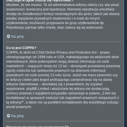
Dlaczego w ogóle muszę się rejestrować?
Możliwe, że nie musisz. To od administratora witryny zależy czy, aby pisać
wiadomości, konieczna jest rejestracja. Niemniej rejestracja umożliwia
dostęp do dodatkowych funkcji niedostępnych dla gości, takich jak własny
awatar, wysyłanie prywatnych wiadomości i e-maili do innych
użytkowników, możliwość przypisania do grup użytkowników itp.
Rejestracja zajmuje tylko chwilę, więc zaleca się jej wykonanie.
Na górę
Co to jest COPPA?
COPPA, to skrót od Child Online Privacy and Protection Act – prawa
obowiązującego od 1998 roku w USA, nakładającego na właścicieli stron
internetowych, które potencjalnie mogą zbierać informacje od osób
małoletnich – mających mniej niż 13 lat – obowiązek posiadania pisemnej
zgody rodziców lub opiekunów prawnych na zbieranie informacji
prywatnych od osób poniżej 13 roku życia. Jeżeli nie masz pewności czy
to dotyczy ciebie jako kogoś próbującego zarejestrować się na danej
witrynie internetowej – skontaktuj się z prawnikiem, by uzyskać
wyjaśnienie. phpBB Limited i właściciele tej witryny nie dostarczają
pomocy prawnej z wyjątkiem przypadku opisanego w pytaniu „Z kim się
kontaktować w sprawach nadużyć lub zagadnień prawnych związanych z
tą witryną?”, a także nie są punktem kontaktowym dla wszelkiego rodzaju
porad prawnych.
Na górę