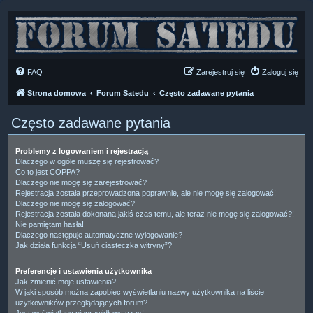
FAQ
Zarejestruj się
Zaloguj się
Strona domowa
Forum Satedu
Często zadawane pytania
Często zadawane pytania
Problemy z logowaniem i rejestracją
Dlaczego w ogóle muszę się rejestrować?
Co to jest COPPA?
Dlaczego nie mogę się zarejestrować?
Rejestracja została przeprowadzona poprawnie, ale nie mogę się zalogować!
Dlaczego nie mogę się zalogować?
Rejestracja została dokonana jakiś czas temu, ale teraz nie mogę się zalogować?!
Nie pamiętam hasła!
Dlaczego następuje automatyczne wylogowanie?
Jak działa funkcja “Usuń ciasteczka witryny”?
Preferencje i ustawienia użytkownika
Jak zmienić moje ustawienia?
W jaki sposób można zapobiec wyświetlaniu nazwy użytkownika na liście
użytkowników przeglądających forum?
Jest wyświetlany nieprawidłowy czas!