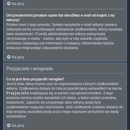
Na górę
Otrzymałem/otrzymałam spam lub obraźliwy e-mail od kogoś z tej
witryny!
Przykro nam z tego powodu. System wysyłania e-maili witryny zawiera
zabezpieczenia umożliwiające wytropienie użytkowników, którzy wysyłają
takie wiadomości. Prześlij administratorowi witryny pełną kopię
otrzymanego e-maila – ważne, aby były w niej zawarte nagłówki,
ponieważ zawierają one informacje o nadawcy. Administrator będzie
wówczas mógł podjąć odpowiednie działania.
Na górę
Przyjaciele i wrogowie
Co to jest lista przyjaciół i wrogów?
Jest to lista, którą można użyć do organizowania różnych użytkowników
witryny. Użytkownicy dodani do listy przyjaciół będą wyświetleni na karcie
Przyjaciele
znajdującej się w panelu zarządzania kontem. Z tego
poziomu można szybko sprawdzić ich status, a także wysłać prywatną
wiadomość. Zależnie od używanego stylu witryny, posty tych
użytkowników mogą być wyróżniane. Jeśli użytkownik zostanie dodany do
listy wrogów, wszystkie posty przez niego napisane domyślnie nie będą
wyświetlane.
Na górę