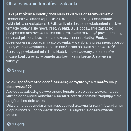
Obserwowanie tematów i zakładki
Jaka jest różnica między dodaniem zakładki a obserwowaniem?
Dodawanie zakładek w phpBB 3.0 działa podobnie jak dodawanie
zakładek w przeglądarce. Użytkownik nie dostaje powiadomienia, gdy w
temacie pojawia się nowa treść. W phpBB 3.1 dodawanie zakładek
przypomina obserwowanie tematu. Użytkownik może być powiadamiany,
gdy nastąpi aktualizacja tematu oznaczonego zakładką. Funkcja
obserwowania powiadamia użytkownika – w wybrany przez niego sposób
– gdy w obserwowanym temacie bądź forum pojawiła się nowa treść.
Sposoby powiadamiania dla zakładek i obserwowanych elementów
można konfigurować w panelu użytkownika na karcie „Ustawienia
witryny”.
Na górę
W jaki sposób można dodać zakładkę do wybranych tematów lub je
obserwować??
Aby dodać zakładkę do wybranego tematu lub go obserwować, należy
kliknąć odpowiedni odnośnik w menu “Narzędzia tematu” znajdujące się
na górze i na dole wątku.
Udzielenie odpowiedzi w temacie, gdy jest aktywna funkcja “Powiadamiaj
o opublikowaniu odpowiedzi” spowoduje włączenie obserwowania
tematu.
Na górę