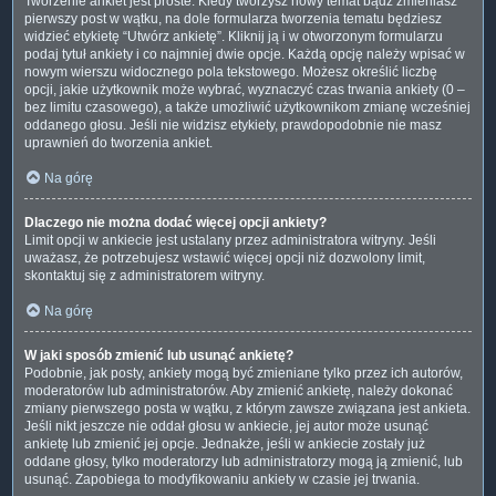
Tworzenie ankiet jest proste. Kiedy tworzysz nowy temat bądź zmieniasz
pierwszy post w wątku, na dole formularza tworzenia tematu będziesz
widzieć etykietę “Utwórz ankietę”. Kliknij ją i w otworzonym formularzu
podaj tytuł ankiety i co najmniej dwie opcje. Każdą opcję należy wpisać w
nowym wierszu widocznego pola tekstowego. Możesz określić liczbę
opcji, jakie użytkownik może wybrać, wyznaczyć czas trwania ankiety (0 –
bez limitu czasowego), a także umożliwić użytkownikom zmianę wcześniej
oddanego głosu. Jeśli nie widzisz etykiety, prawdopodobnie nie masz
uprawnień do tworzenia ankiet.
Na górę
Dlaczego nie można dodać więcej opcji ankiety?
Limit opcji w ankiecie jest ustalany przez administratora witryny. Jeśli
uważasz, że potrzebujesz wstawić więcej opcji niż dozwolony limit,
skontaktuj się z administratorem witryny.
Na górę
W jaki sposób zmienić lub usunąć ankietę?
Podobnie, jak posty, ankiety mogą być zmieniane tylko przez ich autorów,
moderatorów lub administratorów. Aby zmienić ankietę, należy dokonać
zmiany pierwszego posta w wątku, z którym zawsze związana jest ankieta.
Jeśli nikt jeszcze nie oddał głosu w ankiecie, jej autor może usunąć
ankietę lub zmienić jej opcje. Jednakże, jeśli w ankiecie zostały już
oddane głosy, tylko moderatorzy lub administratorzy mogą ją zmienić, lub
usunąć. Zapobiega to modyfikowaniu ankiety w czasie jej trwania.