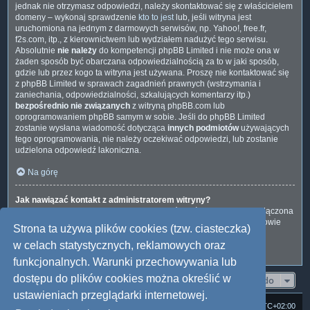
jednak nie otrzymasz odpowiedzi, należy skontaktować się z właścicielem
domeny – wykonaj sprawdzenie
kto to jest
lub, jeśli witryna jest
uruchomiona na jednym z darmowych serwisów, np. Yahoo!, free.fr,
f2s.com, itp., z kierownictwem lub wydziałem nadużyć tego serwisu.
Absolutnie
nie należy
do kompetencji phpBB Limited i nie może ona w
żaden sposób być obarczana odpowiedzialnością za to w jaki sposób,
gdzie lub przez kogo ta witryna jest używana. Proszę nie kontaktować się
z phpBB Limited w sprawach zagadnień prawnych (wstrzymania i
zaniechania, odpowiedzialności, szkalujących komentarzy itp.)
bezpośrednio nie związanych
z witryną phpBB.com lub
oprogramowaniem phpBB samym w sobie. Jeśli do phpBB Limited
zostanie wysłana wiadomość dotycząca
innych podmiotów
używających
tego oprogramowania, nie należy oczekiwać odpowiedzi, lub zostanie
udzielona odpowiedź lakoniczna.
Na górę
Jak nawiązać kontakt z administratorem witryny?
Wszyscy użytkownicy witryny mogą używać – jeśli funkcja ta jest włączona
przez administratora witryny – formularza „Kontakt z nami”. Członkowie
Strona ta używa plików cookies (tzw. ciasteczka)
witryny mogą także używać odnośnika „Zespół administracyjny”.
w celach statystycznych, reklamowych oraz
Na górę
funkcjonalnych. Warunki przechowywania lub
dostępu do plików cookies można określić w
Przejdź do
ustawieniach przeglądarki internetowej.
Strona domowa
Forum Satedu
Strefa czasowa
UTC+02:00