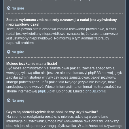
Na górę
Została wykonana zmiana strefy czasowej, a nadal jest wyświetlany
nieprawidłowy czas!
Jeżeli na pewno strefa czasowa została ustawiona prawidłowo, a czas
nadal jest wyświetlany nieprawidłowo, oznacza to, że czas na serwerze
jest ustawiony nieprawidłowo. Poinformuj o tym administratora, by
naprawił problem.
Na górę
Mojego języka nie ma na liście!
Być może administrator nie zainstalował pakietu zawierającego twoją
wersję językową albo nikt jeszcze nie przetłumaczył phpBB3 na twój język.
Zapytaj administratora witryny czy może zainstalować pakiet językowy,
którego potrzebujesz. Jeśli pakiet dla twojego języka nie istnieje, może
spróbujesz go utworzyć. Więcej informacji na ten temat można znaleźć na
stronie internetowej
phpBB.pl
® lub phpBB Limited
phpBB.com
®
Na górę
Czym są obrazki wyświetlane obok nazwy użytkownika?
Na stronie przeglądania postów, w miejscu, gdzie są wyświetlane
informacje o użytkowniku, mogą być wyświetlane dwa obrazki. Pierwszy
obrazek jest skojarzony z rangą użytkownika. W zależności od używanego