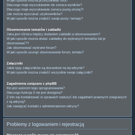
W jaki sposób można przeszukiwać fora?
Dlaczego moje wyszukiwanie nie zwraca wyników?
Dlaczego moje wyszukiwanie zwraca pustą stronę?!
Jak można wyszukać użytkowników?
W jaki sposób można znaleźć swoje posty i tematy?
Obserwowanie tematów i zakładki
Jaka jest różnica między dodaniem zakładki a obserwowaniem?
W jaki sposób można dodać zakładkę do wybranych tematów lub je
obserwować??
Jak obserwować wybrane forum?
W jaki sposób usunąć obserwowanie forum, tematu?
Załączniki
Jakie typy załączników są dozwolone na tej witrynie?
W jaki sposób można znaleźć wszystkie swoje załączniki?
Zagadnienia związane z phpBB
Kto jest autorem tego oprogramowania?
Dlaczego funkcja X nie jest dostępna?
Z kim się kontaktować w sprawach nadużyć lub zagadnień prawnych związanych
z tą witryną?
Jak nawiązać kontakt z administratorem witryny?
Problemy z logowaniem i rejestracją