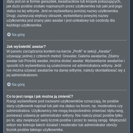
stylu jest on w formie gwiazdek, kwadracików lub kropek pokazujących,
jak dużo postów zostało napisanych przez użytkownika lub jaki jest jego
status na tej witrynie. Jest on wyświetlany poniżej nazwy użytkownika.
Drugi, zazwyczaj większy obrazek, wyświetlany powyżej nazwy
użytkownika jest znany jako awatar i jest unikatowy lub osobisty dla
każdego użytkownika.
Na górę
Jak wyświetlić awatar?
W panelu zarządzania kontem na karcie „Profil” w sekcji „Awatar”,
używając jednej z czterech metod: Gravatar, Galeria awatarów, Zdalny
awatar lub Prześlij awatar, można dodać awatar. Wyświetlanie awatarów i
sposób ich wyświetlania są uzależnione od administratora witryny. Jeśli
nie można używać awatarów na danej witrynie, należy skontaktować się z
jej administratorem.
Na górę
Co to jest ranga i jak można ją zmienić?
Rangi wyświetlane pod nazwami użytkowników oznaczają, ile postów
dany użytkownik napisał lub jaki ma status na forum, np. moderatora czy
administratora. Użytkownicy nie mogą bezpośrednio zmieniać stylu rang,
ponieważ ustawia je administrator witryny. Nie należy pisać postów tylko
po to, aby zwiększyć swój licznik postów i przez to swoją rangę. Większość
witryn nie toleruje takich działań i moderator lub administrator obniży
licznik postów takiego użytkownika.