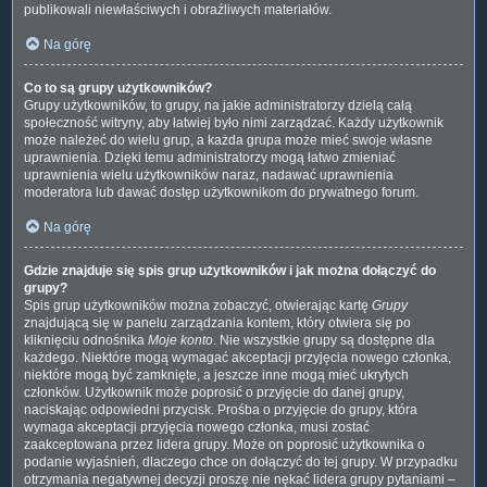
publikowali niewłaściwych i obraźliwych materiałów.
Na górę
Co to są grupy użytkowników?
Grupy użytkowników, to grupy, na jakie administratorzy dzielą całą
społeczność witryny, aby łatwiej było nimi zarządzać. Każdy użytkownik
może należeć do wielu grup, a każda grupa może mieć swoje własne
uprawnienia. Dzięki temu administratorzy mogą łatwo zmieniać
uprawnienia wielu użytkowników naraz, nadawać uprawnienia
moderatora lub dawać dostęp użytkownikom do prywatnego forum.
Na górę
Gdzie znajduje się spis grup użytkowników i jak można dołączyć do
grupy?
Spis grup użytkowników można zobaczyć, otwierając kartę
Grupy
znajdującą się w panelu zarządzania kontem, który otwiera się po
kliknięciu odnośnika
Moje konto
. Nie wszystkie grupy są dostępne dla
każdego. Niektóre mogą wymagać akceptacji przyjęcia nowego członka,
niektóre mogą być zamknięte, a jeszcze inne mogą mieć ukrytych
członków. Użytkownik może poprosić o przyjęcie do danej grupy,
naciskając odpowiedni przycisk. Prośba o przyjęcie do grupy, która
wymaga akceptacji przyjęcia nowego członka, musi zostać
zaakceptowana przez lidera grupy. Może on poprosić użytkownika o
podanie wyjaśnień, dlaczego chce on dołączyć do tej grupy. W przypadku
otrzymania negatywnej decyzji proszę nie nękać lidera grupy pytaniami –