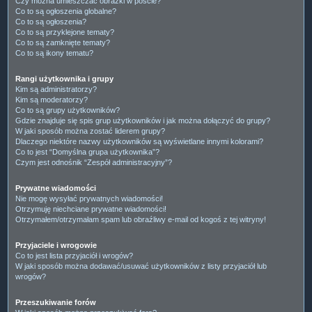
Czy można umieszczać obrazki w poście?
Co to są ogłoszenia globalne?
Co to są ogłoszenia?
Co to są przyklejone tematy?
Co to są zamknięte tematy?
Co to są ikony tematu?
Rangi użytkownika i grupy
Kim są administratorzy?
Kim są moderatorzy?
Co to są grupy użytkowników?
Gdzie znajduje się spis grup użytkowników i jak można dołączyć do grupy?
W jaki sposób można zostać liderem grupy?
Dlaczego niektóre nazwy użytkowników są wyświetlane innymi kolorami?
Co to jest “Domyślna grupa użytkownika”?
Czym jest odnośnik “Zespół administracyjny”?
Prywatne wiadomości
Nie mogę wysyłać prywatnych wiadomości!
Otrzymuję niechciane prywatne wiadomości!
Otrzymałem/otrzymałam spam lub obraźliwy e-mail od kogoś z tej witryny!
Przyjaciele i wrogowie
Co to jest lista przyjaciół i wrogów?
W jaki sposób można dodawać/usuwać użytkowników z listy przyjaciół lub
wrogów?
Przeszukiwanie forów