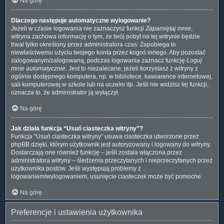
Na górę
Dlaczego następuje automatyczne wylogowanie?
Jeżeli w czasie logowania nie zaznaczysz funkcji
Zapamiętaj mnie
,
witryna zachowa informację o tym, że twój pobyt na tej witrynie będzie
trwał tylko określony przez administratora czas. Zapobiega to
niewłaściwemu użyciu twojego konta przez kogoś innego. Aby pozostać
zalogowanym/zalogowaną, podczas logowania zaznacz funkcję
Loguj
mnie automatycznie
. Jest to niezalecane, jeżeli korzystasz z witryny z
ogólnie dostępnego komputera, np. w bibliotece, kawiarence internetowej,
sali komputerowej w szkole lub na uczelni itp. Jeśli nie widzisz tej funkcji,
oznacza to, że administrator ją wyłączył.
Na górę
Jak działa funkcja “Usuń ciasteczka witryny”?
Funkcja “Usuń ciasteczka witryny” usuwa ciasteczka utworzone przez
phpBB dzięki, którym użytkownik jest autoryzowany i logowany do witryny.
Dostarczają one również funkcję – jeśli została włączona przez
administratora witryny – śledzenia przeczytanych i nieprzeczytanych przez
użytkownika postów. Jeśli występują problemy z
logowaniem/wylogowaniem, usunięcie ciasteczek może być pomocne.
Na górę
Preferencje i ustawienia użytkownika