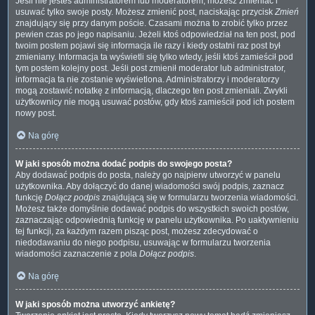
Jeśli nie jesteś administratorem lub moderatorem, możesz zmieniać i
usuwać tylko swoje posty. Możesz zmienić post, naciskając przycisk
Zmień
znajdujący się przy danym poście. Czasami można to zrobić tylko przez
pewien czas po jego napisaniu. Jeżeli ktoś odpowiedział na ten post, pod
twoim postem pojawi się informacja ile razy i kiedy ostatni raz post był
zmieniany. Informacja ta wyświetli się tylko wtedy, jeśli ktoś zamieścił pod
tym postem kolejny post. Jeśli post zmienił moderator lub administrator,
informacja ta nie zostanie wyświetlona. Administratorzy i moderatorzy
mogą zostawić notatkę z informacją, dlaczego ten post zmieniali. Zwykli
użytkownicy nie mogą usuwać postów, gdy ktoś zamieścił pod ich postem
nowy post.
Na górę
W jaki sposób można dodać podpis do swojego posta?
Aby dodawać podpis do posta, należy go najpierw utworzyć w panelu
użytkownika. Aby dołączyć do danej wiadomości swój podpis, zaznacz
funkcję
Dołącz podpis
znajdującą się w formularzu tworzenia wiadomości.
Możesz także domyślnie dodawać podpis do wszystkich swoich postów,
zaznaczając odpowiednią funkcję w panelu użytkownika. Po uaktywnieniu
tej funkcji, za każdym razem pisząc post, możesz zdecydować o
niedodawaniu do niego podpisu, usuwając w formularzu tworzenia
wiadomości zaznaczenie z pola
Dołącz podpis
.
Na górę
W jaki sposób można utworzyć ankietę?