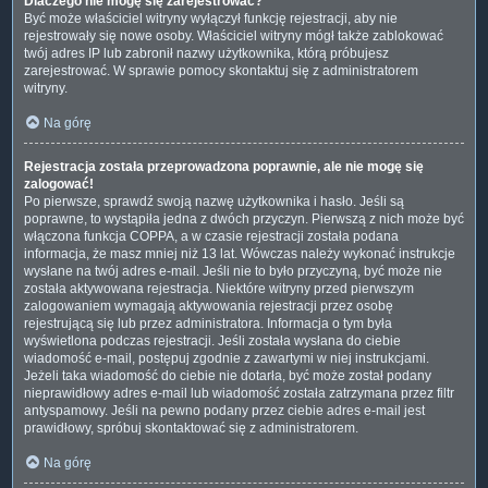
Dlaczego nie mogę się zarejestrować?
Być może właściciel witryny wyłączył funkcję rejestracji, aby nie
rejestrowały się nowe osoby. Właściciel witryny mógł także zablokować
twój adres IP lub zabronił nazwy użytkownika, którą próbujesz
zarejestrować. W sprawie pomocy skontaktuj się z administratorem
witryny.
Na górę
Rejestracja została przeprowadzona poprawnie, ale nie mogę się
zalogować!
Po pierwsze, sprawdź swoją nazwę użytkownika i hasło. Jeśli są
poprawne, to wystąpiła jedna z dwóch przyczyn. Pierwszą z nich może być
włączona funkcja COPPA, a w czasie rejestracji została podana
informacja, że masz mniej niż 13 lat. Wówczas należy wykonać instrukcje
wysłane na twój adres e-mail. Jeśli nie to było przyczyną, być może nie
została aktywowana rejestracja. Niektóre witryny przed pierwszym
zalogowaniem wymagają aktywowania rejestracji przez osobę
rejestrującą się lub przez administratora. Informacja o tym była
wyświetlona podczas rejestracji. Jeśli została wysłana do ciebie
wiadomość e-mail, postępuj zgodnie z zawartymi w niej instrukcjami.
Jeżeli taka wiadomość do ciebie nie dotarła, być może został podany
nieprawidłowy adres e-mail lub wiadomość została zatrzymana przez filtr
antyspamowy. Jeśli na pewno podany przez ciebie adres e-mail jest
prawidłowy, spróbuj skontaktować się z administratorem.
Na górę