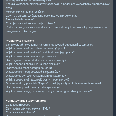
Została wykonana zmiana strefy czasowej, a nadal jest wyświetlany nieprawidłowy
czas!
Mojego języka nie ma na liście!
Czym są obrazki wyświetlane obok nazwy użytkownika?
Jak wyświetlić awatar?
Co to jest ranga i jak można ją zmienić?
Podczas próby wysłania wiadomości e-mail do użytkownika witryna prosi mnie o
zalogowanie. Dlaczego?
Problemy z pisaniem
Jak utworzyć nowy temat na forum lub wysłać odpowiedź w temacie?
W jaki sposób można zmienić lub usunąć post?
W jaki sposób można dodać podpis do swojego posta?
W jaki sposób można utworzyć ankietę?
Dlaczego nie można dodać więcej opcji ankiety?
W jaki sposób zmienić lub usunąć ankietę?
Dlaczego nie mam dostępu do forum?
Dlaczego nie mogę dodawać załączników?
Dlaczego otrzymałem/otrzymałam ostrzeżenie?
W jaki sposób można zgłosić posty moderatorowi?
Do czego służy przycisk “Zapisz” znajdujący się w oknie tworzenia tematu?
Dlaczego mój post musi być akceptowany?
W jaki sposób mogę przesunąć swój temat na górę strony tematów?
Formatowanie i typy tematów
Co to jest BBCode?
Czy można używać języka HTML?
Co to są są emotikony?