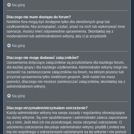
Na górę
Dlaczego nie mam dostępu do forum?
Niektóre fora mogą być dostępne tylko dla określonych grup lub
użytkowników. Aby przeglądać, czytać, pisać na nich lub wykonywać inne
operacje, musisz mieć odpowiednie uprawnienia. Skontaktuj się z
moderatorem lub administratorem witryny, aby ci je przydzielił.
Na górę
Dlaczego nie mogę dodawać załączników?
Uprawnienia dotyczące załączników są przydzielane dla każdego forum,
dla każdej grupy i dla każdego użytkownika. Administrator witryny mógł nie
zezwolić na zamieszczanie załączników na forum, na którym piszesz lub
przyznał uprawnienia tylko niektórym grupom. Jeśli nadal nie masz
jasności, dlaczego nie możesz zamieszczać załączników, skontaktuj się z
administratorem witryny.
Na górę
Dlaczego otrzymałem/otrzymałam ostrzeżenie?
Każdy administrator witryny ma swoje zasady i regulaminy obowiązujące
na danej witrynie. Są one opublikowane i administrator zaleca zapoznanie
się z nimi. Jeśli ktoś ich nie przestrzegał, może otrzymać ostrzeżenie. O
udzieleniu ostrzeżenia decyduje administrator witryny. phpBB Limited nie
ma nic wspólnego z ostrzeżeniami udzielanymi na tej witrynie i nie ponosi