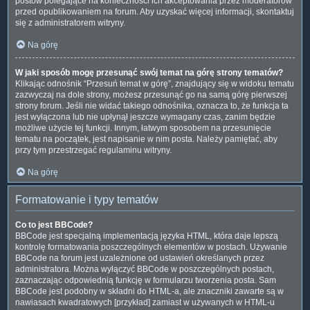
postów polegające na konieczności ich akceptowania przez moderatorów
przed opublikowaniem na forum. Aby uzyskać więcej informacji, skontaktuj
się z administratorem witryny.
Na górę
W jaki sposób mogę przesunąć swój temat na górę strony tematów?
Klikając odnośnik “Przesuń temat w górę”, znajdujący się w widoku tematu
zazwyczaj na dole strony, możesz przesunąć go na samą górę pierwszej
strony forum. Jeśli nie widać takiego odnośnika, oznacza to, że funkcja ta
jest wyłączona lub nie upłynął jeszcze wymagany czas, zanim będzie
możliwe użycie tej funkcji. Innym, łatwym sposobem na przesunięcie
tematu na początek, jest napisanie w nim posta. Należy pamiętać, aby
przy tym przestrzegać regulaminu witryny.
Na górę
Formatowanie i typy tematów
Co to jest BBCode?
BBCode jest specjalną implementacją języka HTML, która daje lepszą
kontrolę formatowania poszczególnych elementów w postach. Używanie
BBCode na forum jest uzależnione od ustawień określanych przez
administratora. Można wyłączyć BBCode w poszczególnych postach,
zaznaczając odpowiednią funkcję w formularzu tworzenia posta. Sam
BBCode jest podobny w składni do HTML-a, ale znaczniki zawarte są w
nawiasach kwadratowych [przykład] zamiast w używanych w HTML-u