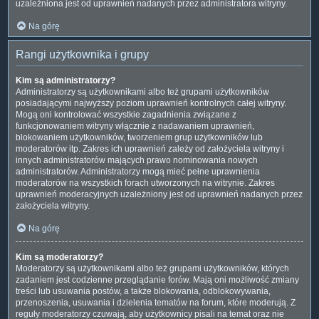
uzależniona jest od uprawnień nadanych przez administratora witryny.
Na górę
Rangi użytkownika i grupy
Kim są administratorzy?
Administratorzy są użytkownikami albo też grupami użytkowników
posiadającymi najwyższy poziom uprawnień kontrolnych całej witryny.
Mogą oni kontrolować wszystkie zagadnienia związane z
funkcjonowaniem witryny włącznie z nadawaniem uprawnień,
blokowaniem użytkowników, tworzeniem grup użytkowników lub
moderatorów itp. Zakres ich uprawnień zależy od założyciela witryny i
innych administratorów mających prawo nominowania nowych
administratorów. Administratorzy mogą mieć pełne uprawnienia
moderatorów na wszystkich forach utworzonych na witrynie. Zakres
uprawnień moderacyjnych uzależniony jest od uprawnień nadanych przez
założyciela witryny.
Na górę
Kim są moderatorzy?
Moderatorzy są użytkownikami albo też grupami użytkowników, których
zadaniem jest codzienne przeglądanie forów. Mają oni możliwość zmiany
treści lub usuwania postów, a także blokowania, odblokowywania,
przenoszenia, usuwania i dzielenia tematów na forum, które moderują. Z
reguły moderatorzy czuwają, aby użytkownicy pisali na temat oraz nie