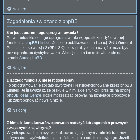
Na górę
Zagadnienia związane z phpBB
Kto jest autorem tego oprogramowania?
Prawa autorskie do tego oprogramowania w jego niezmodyfikowanej
formie, ma
phpBB Limited
. Jest ono publikowane na licencji GNU General
Public License wersja 2 (GPL-2.0), co w praktyce oznacza, że może być
bez ograniczeń dystrybuowane. Więcej na ten temat dowiesz się na
stronie
About phpBB
.
Na górę
Dlaczego funkcja X nie jest dostępna?
To oprogramowanie zostało stworzone i jest licencjonowane przez phpBB
Limited. Jeśli uważasz, że brakuje w nim jakiejś funkcji, przejdź na stronę
phpBB Ideas Centre
, gdzie możesz zagłosować na istniejące propozycje
lub zaproponować nowe funkcje.
Na górę
Z kim się kontaktować w sprawach nadużyć lub zagadnień prawnych
związanych z tą witryną?
W tych sprawach, należy skontaktować się z jednym z administratorów,
których dane wyświetlone są na liście zespołu administracyjnego. Jeżeli