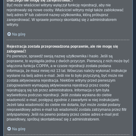
Dlaczego nie mogę się zarejestrować?
Być może właściciel witryny wyłączył funkcję rejestracji, aby nie
rejestrowały się nowe osoby. Właściciel witryny mógł także zablokować
twój adres IP lub zabronił nazwy użytkownika, którą próbujesz
zarejestrować. W sprawie pomocy skontaktuj się z administratorem
witryny.
Na górę
Rejestracja została przeprowadzona poprawnie, ale nie mogę się
zalogować!
Po pierwsze, sprawdź swoją nazwę użytkownika i hasło. Jeśli są
poprawne, to wystąpiła jedna z dwóch przyczyn. Pierwszą z nich może być
włączona funkcja COPPA, a w czasie rejestracji została podana
informacja, że masz mniej niż 13 lat. Wówczas należy wykonać instrukcje
wysłane na twój adres e-mail. Jeśli nie to było przyczyną, być może nie
została aktywowana rejestracja. Niektóre witryny przed pierwszym
zalogowaniem wymagają aktywowania rejestracji przez osobę
rejestrującą się lub przez administratora. Informacja o tym była
wyświetlona podczas rejestracji. Jeśli została wysłana do ciebie
wiadomość e-mail, postępuj zgodnie z zawartymi w niej instrukcjami.
Jeżeli taka wiadomość do ciebie nie dotarła, być może został podany
nieprawidłowy adres e-mail lub wiadomość została zatrzymana przez filtr
antyspamowy. Jeśli na pewno podany przez ciebie adres e-mail jest
prawidłowy, spróbuj skontaktować się z administratorem.
Na górę