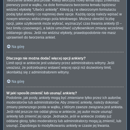
Tworzenie ankiet jest proste. Kiedy tworzysz nowy temat bądź zmieniasz
pierwszy post w wątku, na dole formularza tworzenia tematu będziesz
widzieć etykietę “Utwórz ankietę”. Kliknij ją i w otworzonym formularzu
podaj tytuł ankiety i co najmniej dwie opcje. Każdą opcję należy wpisać w
nowym wierszu widocznego pola tekstowego. Możesz określić liczbę
opcji, jakie użytkownik może wybrać, wyznaczyć czas trwania ankiety (0 –
bez limitu czasowego), a także umożliwić użytkownikom zmianę wcześniej
oddanego głosu. Jeśli nie widzisz etykiety, prawdopodobnie nie masz
uprawnień do tworzenia ankiet.
Na górę
Dlaczego nie można dodać więcej opcji ankiety?
Limit opcji w ankiecie jest ustalany przez administratora witryny. Jeśli
uważasz, że potrzebujesz wstawić więcej opcji niż dozwolony limit,
skontaktuj się z administratorem witryny.
Na górę
W jaki sposób zmienić lub usunąć ankietę?
Podobnie, jak posty, ankiety mogą być zmieniane tylko przez ich autorów,
moderatorów lub administratorów. Aby zmienić ankietę, należy dokonać
zmiany pierwszego posta w wątku, z którym zawsze związana jest ankieta.
Jeśli nikt jeszcze nie oddał głosu w ankiecie, jej autor może usunąć
ankietę lub zmienić jej opcje. Jednakże, jeśli w ankiecie zostały już
oddane głosy, tylko moderatorzy lub administratorzy mogą ją zmienić, lub
usunąć. Zapobiega to modyfikowaniu ankiety w czasie jej trwania.