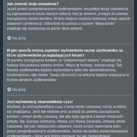
Jak zmienić moje ustawienia?
Jeżeli jesteś zarejestrowanym użytkownikiem, wszystkie twoje ustawienia
są zapisywane w bazie danych witryny. Aby je zmienić, przejdź do panelu
zarządzania swoim kontem. W tym miejscu możesz dokonać zmian swoich
ustawień i preferencji. Odnośnik do panelu o nazwie “Moje konto”
znajduje się zazwyczaj na górze stron witryny.
Na górę
W jaki sposób można zapobiec wyświetlaniu nazwy użytkownika na
liście użytkowników przeglądających forum?
W panelu zarządzania kontem, w “Ustawieniach witryny” znajduje się
funkcja
Nie pokazuj statusu online
. Włącz tę funkcję, zaznaczając
Tak
.
Nazwa użytkownika będzie wyświetlana tylko dla administratorów,
moderatorów i dla ciebie. Twoja obecność na witrynie będzie wykazana w
liczbie ukrytych użytkowników.
Na górę
Jest wyświetlany nieprawidłowy czas!
Możliwe, że jest wyświetlany czas z innej strefy czasowej, niż ta, w której
się znajdujesz. Jeśli tak właśnie jest, przejdź do panelu zarządzania
kontem i zmień strefę czasową, tak aby była zgodna z twoim miejscem
pobytu. Np. Europa centralna, Afryka, czy Nowa Zelandia. Zmiana strefy
czasowej, tak jak i większości ustawień, może zostać wykonana tylko
przez zarejestrowanych użytkowników. Jeżeli nie jesteś zarejestrowanym
użytkownikiem – teraz jest dobry moment, by się zarejestrować.