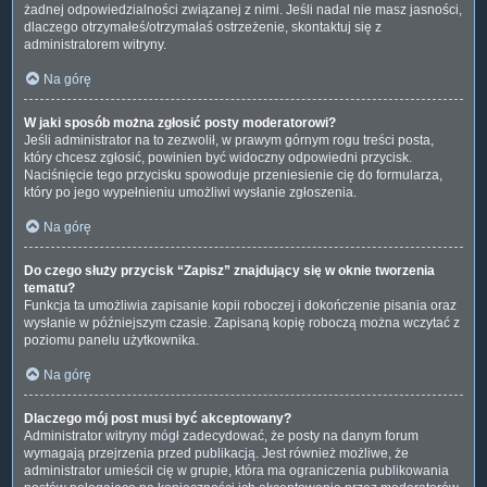
żadnej odpowiedzialności związanej z nimi. Jeśli nadal nie masz jasności,
dlaczego otrzymałeś/otrzymałaś ostrzeżenie, skontaktuj się z
administratorem witryny.
Na górę
W jaki sposób można zgłosić posty moderatorowi?
Jeśli administrator na to zezwolił, w prawym górnym rogu treści posta,
który chcesz zgłosić, powinien być widoczny odpowiedni przycisk.
Naciśnięcie tego przycisku spowoduje przeniesienie cię do formularza,
który po jego wypełnieniu umożliwi wysłanie zgłoszenia.
Na górę
Do czego służy przycisk “Zapisz” znajdujący się w oknie tworzenia
tematu?
Funkcja ta umożliwia zapisanie kopii roboczej i dokończenie pisania oraz
wysłanie w późniejszym czasie. Zapisaną kopię roboczą można wczytać z
poziomu panelu użytkownika.
Na górę
Dlaczego mój post musi być akceptowany?
Administrator witryny mógł zadecydować, że posty na danym forum
wymagają przejrzenia przed publikacją. Jest również możliwe, że
administrator umieścił cię w grupie, która ma ograniczenia publikowania