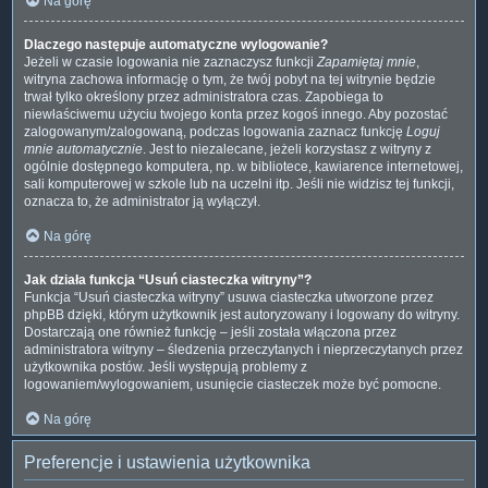
Na górę
Dlaczego następuje automatyczne wylogowanie?
Jeżeli w czasie logowania nie zaznaczysz funkcji
Zapamiętaj mnie
,
witryna zachowa informację o tym, że twój pobyt na tej witrynie będzie
trwał tylko określony przez administratora czas. Zapobiega to
niewłaściwemu użyciu twojego konta przez kogoś innego. Aby pozostać
zalogowanym/zalogowaną, podczas logowania zaznacz funkcję
Loguj
mnie automatycznie
. Jest to niezalecane, jeżeli korzystasz z witryny z
ogólnie dostępnego komputera, np. w bibliotece, kawiarence internetowej,
sali komputerowej w szkole lub na uczelni itp. Jeśli nie widzisz tej funkcji,
oznacza to, że administrator ją wyłączył.
Na górę
Jak działa funkcja “Usuń ciasteczka witryny”?
Funkcja “Usuń ciasteczka witryny” usuwa ciasteczka utworzone przez
phpBB dzięki, którym użytkownik jest autoryzowany i logowany do witryny.
Dostarczają one również funkcję – jeśli została włączona przez
administratora witryny – śledzenia przeczytanych i nieprzeczytanych przez
użytkownika postów. Jeśli występują problemy z
logowaniem/wylogowaniem, usunięcie ciasteczek może być pomocne.
Na górę
Preferencje i ustawienia użytkownika