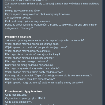
Została wykonana zmiana strefy czasowej, a nadal jest wyświetlany nieprawidłowy
czas!
Mojego języka nie ma na liście!
Czym są obrazki wyświetlane obok nazwy użytkownika?
Jak wyświetlić awatar?
Co to jest ranga i jak można ją zmienić?
Podczas próby wysłania wiadomości e-mail do użytkownika witryna prosi mnie o
zalogowanie. Dlaczego?
Problemy z pisaniem
Jak utworzyć nowy temat na forum lub wysłać odpowiedź w temacie?
W jaki sposób można zmienić lub usunąć post?
W jaki sposób można dodać podpis do swojego posta?
W jaki sposób można utworzyć ankietę?
Dlaczego nie można dodać więcej opcji ankiety?
W jaki sposób zmienić lub usunąć ankietę?
Dlaczego nie mam dostępu do forum?
Dlaczego nie mogę dodawać załączników?
Dlaczego otrzymałem/otrzymałam ostrzeżenie?
W jaki sposób można zgłosić posty moderatorowi?
Do czego służy przycisk “Zapisz” znajdujący się w oknie tworzenia tematu?
Dlaczego mój post musi być akceptowany?
W jaki sposób mogę przesunąć swój temat na górę strony tematów?
Formatowanie i typy tematów
Co to jest BBCode?
Czy można używać języka HTML?
Co to są są emotikony?