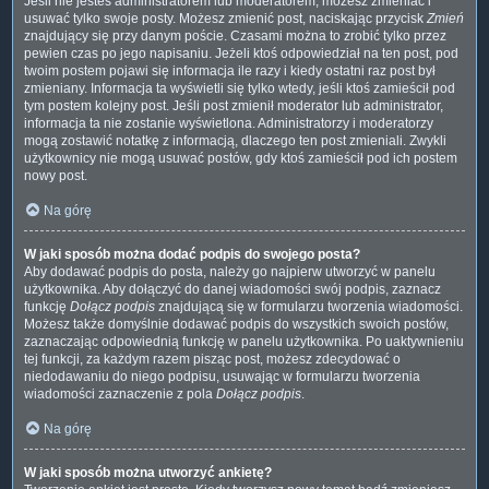
Jeśli nie jesteś administratorem lub moderatorem, możesz zmieniać i
usuwać tylko swoje posty. Możesz zmienić post, naciskając przycisk
Zmień
znajdujący się przy danym poście. Czasami można to zrobić tylko przez
pewien czas po jego napisaniu. Jeżeli ktoś odpowiedział na ten post, pod
twoim postem pojawi się informacja ile razy i kiedy ostatni raz post był
zmieniany. Informacja ta wyświetli się tylko wtedy, jeśli ktoś zamieścił pod
tym postem kolejny post. Jeśli post zmienił moderator lub administrator,
informacja ta nie zostanie wyświetlona. Administratorzy i moderatorzy
mogą zostawić notatkę z informacją, dlaczego ten post zmieniali. Zwykli
użytkownicy nie mogą usuwać postów, gdy ktoś zamieścił pod ich postem
nowy post.
Na górę
W jaki sposób można dodać podpis do swojego posta?
Aby dodawać podpis do posta, należy go najpierw utworzyć w panelu
użytkownika. Aby dołączyć do danej wiadomości swój podpis, zaznacz
funkcję
Dołącz podpis
znajdującą się w formularzu tworzenia wiadomości.
Możesz także domyślnie dodawać podpis do wszystkich swoich postów,
zaznaczając odpowiednią funkcję w panelu użytkownika. Po uaktywnieniu
tej funkcji, za każdym razem pisząc post, możesz zdecydować o
niedodawaniu do niego podpisu, usuwając w formularzu tworzenia
wiadomości zaznaczenie z pola
Dołącz podpis
.
Na górę
W jaki sposób można utworzyć ankietę?