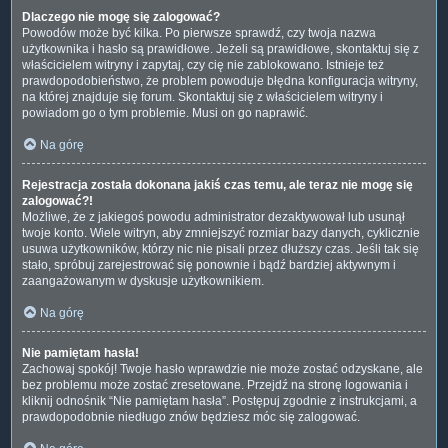
Dlaczego nie mogę się zalogować?
Powodów może być kilka. Po pierwsze sprawdź, czy twoja nazwa
użytkownika i hasło są prawidłowe. Jeżeli są prawidłowe, skontaktuj się z
właścicielem witryny i zapytaj, czy cię nie zablokowano. Istnieje też
prawdopodobieństwo, że problem powoduje błędna konfiguracja witryny,
na której znajduje się forum. Skontaktuj się z właścicielem witryny i
powiadom go o tym problemie. Musi on go naprawić.
Na górę
Rejestracja została dokonana jakiś czas temu, ale teraz nie mogę się
zalogować?!
Możliwe, że z jakiegoś powodu administrator dezaktywował lub usunął
twoje konto. Wiele witryn, aby zmniejszyć rozmiar bazy danych, cyklicznie
usuwa użytkowników, którzy nic nie pisali przez dłuższy czas. Jeśli tak się
stało, spróbuj zarejestrować się ponownie i bądź bardziej aktywnym i
zaangażowanym w dyskusje użytkownikiem.
Na górę
Nie pamiętam hasła!
Zachowaj spokój! Twoje hasło wprawdzie nie może zostać odzyskane, ale
bez problemu może zostać zresetowane. Przejdź na stronę logowania i
kliknij odnośnik “Nie pamiętam hasła”. Postępuj zgodnie z instrukcjami, a
prawdopodobnie niedługo znów będziesz móc się zalogować.