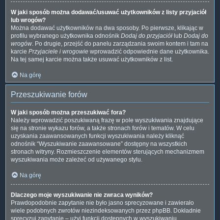
W jaki sposób można dodawać/usuwać użytkowników z listy przyjaciół
lub wrogów?
Można dodawać użytkowników na dwa sposoby. Po pierwsze, klikając w
profilu wybranego użytkownika odnośnik
Dodaj do przyjaciół
lub
Dodaj do
wrogów
. Po drugie, przejść do panelu zarządzania swoim kontem i tam na
karcie
Przyjaciele i wrogowie
wprowadzić odpowiednie dane użytkownika.
Na tej samej karcie można także usuwać użytkowników z list.
Na górę
Przeszukiwanie forów
W jaki sposób można przeszukiwać fora?
Należy wprowadzić poszukiwaną frazę w pole wyszukiwania znajdujące
się na stronie wykazu forów, a także stronach forów i tematów. W celu
uzyskania zaawansowanych funkcji wyszukiwania należy kliknąć
odnośnik “Wyszukiwanie zaawansowane” dostępny na wszystkich
stronach witryny. Rozmieszczenie elementów sterujących mechanizmem
wyszukiwania może zależeć od używanego stylu.
Na górę
Dlaczego moje wyszukiwanie nie zwraca wyników?
Prawdopodobnie zapytanie nie było jasno sprecyzowane i zawierało
wiele podobnych zwrotów niezindeksowanych przez phpBB. Dokładnie
sprecyzuj zapytanie – użyj funkcji dostępnych w wyszukiwaniu