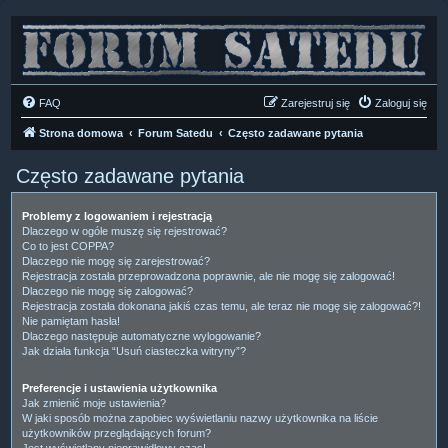
FAQ
Zarejestruj się
Zaloguj się
Strona domowa
Forum Satedu
Często zadawane pytania
Często zadawane pytania
Problemy z logowaniem i rejestracją
Dlaczego w ogóle muszę się rejestrować?
Co to jest COPPA?
Dlaczego nie mogę się zarejestrować?
Rejestracja została przeprowadzona poprawnie, ale nie mogę się zalogować!
Dlaczego nie mogę się zalogować?
Rejestracja została dokonana jakiś czas temu, ale teraz nie mogę się zalogować?!
Nie pamiętam hasła!
Dlaczego następuje automatyczne wylogowanie?
Jak działa funkcja “Usuń ciasteczka witryny”?
Preferencje i ustawienia użytkownika
Jak zmienić moje ustawienia?
W jaki sposób można zapobiec wyświetlaniu nazwy użytkownika na liście
użytkowników przeglądających forum?
Jest wyświetlany nieprawidłowy czas!