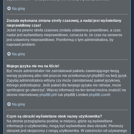
Na górę
Została wykonana zmiana strefy czasowej, a nadal jest wyświetlany
nieprawidłowy czas!
Jeżeli na pewno strefa czasowa została ustawiona prawidłowo, a czas
nadal jest wyświetlany nieprawidłowo, oznacza to, że czas na serwerze
jest ustawiony nieprawidłowo. Poinformuj o tym administratora, by
naprawił problem.
Na górę
Mojego języka nie ma na liście!
Być może administrator nie zainstalował pakietu zawierającego twoją
wersję językową albo nikt jeszcze nie przetłumaczył phpBB3 na twój język.
Zapytaj administratora witryny czy może zainstalować pakiet językowy,
którego potrzebujesz. Jeśli pakiet dla twojego języka nie istnieje, może
spróbujesz go utworzyć. Więcej informacji na ten temat można znaleźć na
stronie internetowej
phpBB.pl
® lub phpBB Limited
phpBB.com
®
Na górę
Czym są obrazki wyświetlane obok nazwy użytkownika?
Na stronie przeglądania postów, w miejscu, gdzie są wyświetlane
informacje o użytkowniku, mogą być wyświetlane dwa obrazki. Pierwszy
obrazek jest skojarzony z rangą użytkownika. W zależności od używanego