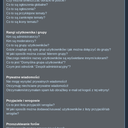
Czy można umieszczać obrazki w poście?
Co to są ogłoszenia globalne?
Co to są ogłoszenia?
Co to są przyklejone tematy?
Co to są zamknięte tematy?
Co to są ikony tematu?
Rangi użytkownika i grupy
Kim są administratorzy?
Kim są moderatorzy?
Co to są grupy użytkowników?
Gdzie znajduje się spis grup użytkowników i jak można dołączyć do grupy?
W jaki sposób można zostać liderem grupy?
Dlaczego niektóre nazwy użytkowników są wyświetlane innymi kolorami?
Co to jest “Domyślna grupa użytkownika”?
Czym jest odnośnik “Zespół administracyjny”?
Prywatne wiadomości
Nie mogę wysyłać prywatnych wiadomości!
Otrzymuję niechciane prywatne wiadomości!
Otrzymałem/otrzymałam spam lub obraźliwy e-mail od kogoś z tej witryny!
Przyjaciele i wrogowie
Co to jest lista przyjaciół i wrogów?
W jaki sposób można dodawać/usuwać użytkowników z listy przyjaciół lub
wrogów?
Przeszukiwanie forów