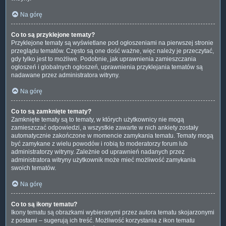
Na górę
Co to są przyklejone tematy?
Przyklejone tematy są wyświetlane pod ogłoszeniami na pierwszej stronie
przeglądu tematów. Często są one dość ważne, więc należy je przeczytać,
gdy tylko jest to możliwe. Podobnie, jak uprawnienia zamieszczania
ogłoszeń i globalnych ogłoszeń, uprawnienia przyklejania tematów są
nadawane przez administratora witryny.
Na górę
Co to są zamknięte tematy?
Zamknięte tematy są to tematy, w których użytkownicy nie mogą
zamieszczać odpowiedzi, a wszystkie zawarte w nich ankiety zostały
automatycznie zakończone w momencie zamykania tematu. Tematy mogą
być zamykane z wielu powodów i robią to moderatorzy forum lub
administratorzy witryny. Zależnie od uprawnień nadanych przez
administratora witryny użytkownik może mieć możliwość zamykania
swoich tematów.
Na górę
Co to są ikony tematu?
Ikony tematu są obrazkami wybieranymi przez autora tematu skojarzonymi
z postami – sugerują ich treść. Możliwość korzystania z ikon tematu