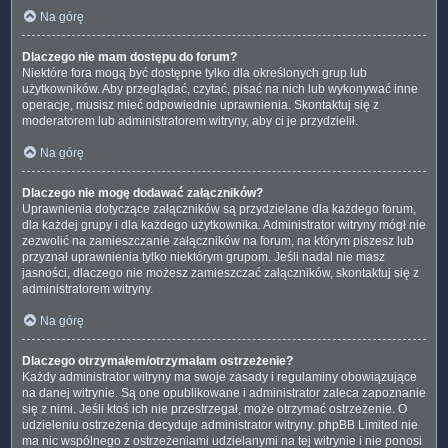
Na górę
Dlaczego nie mam dostępu do forum?
Niektóre fora mogą być dostępne tylko dla określonych grup lub
użytkowników. Aby przeglądać, czytać, pisać na nich lub wykonywać inne
operacje, musisz mieć odpowiednie uprawnienia. Skontaktuj się z
moderatorem lub administratorem witryny, aby ci je przydzielił.
Na górę
Dlaczego nie mogę dodawać załączników?
Uprawnienia dotyczące załączników są przydzielane dla każdego forum,
dla każdej grupy i dla każdego użytkownika. Administrator witryny mógł nie
zezwolić na zamieszczanie załączników na forum, na którym piszesz lub
przyznał uprawnienia tylko niektórym grupom. Jeśli nadal nie masz
jasności, dlaczego nie możesz zamieszczać załączników, skontaktuj się z
administratorem witryny.
Na górę
Dlaczego otrzymałem/otrzymałam ostrzeżenie?
Każdy administrator witryny ma swoje zasady i regulaminy obowiązujące
na danej witrynie. Są one opublikowane i administrator zaleca zapoznanie
się z nimi. Jeśli ktoś ich nie przestrzegał, może otrzymać ostrzeżenie. O
udzieleniu ostrzeżenia decyduje administrator witryny. phpBB Limited nie
ma nic wspólnego z ostrzeżeniami udzielanymi na tej witrynie i nie ponosi