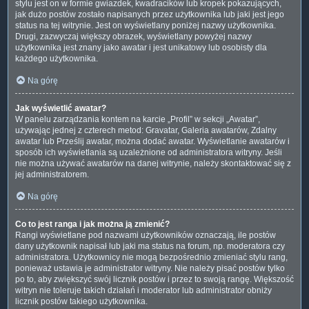
stylu jest on w formie gwiazdek, kwadracików lub kropek pokazujących,
jak dużo postów zostało napisanych przez użytkownika lub jaki jest jego
status na tej witrynie. Jest on wyświetlany poniżej nazwy użytkownika.
Drugi, zazwyczaj większy obrazek, wyświetlany powyżej nazwy
użytkownika jest znany jako awatar i jest unikatowy lub osobisty dla
każdego użytkownika.
Na górę
Jak wyświetlić awatar?
W panelu zarządzania kontem na karcie „Profil” w sekcji „Awatar”,
używając jednej z czterech metod: Gravatar, Galeria awatarów, Zdalny
awatar lub Prześlij awatar, można dodać awatar. Wyświetlanie awatarów i
sposób ich wyświetlania są uzależnione od administratora witryny. Jeśli
nie można używać awatarów na danej witrynie, należy skontaktować się z
jej administratorem.
Na górę
Co to jest ranga i jak można ją zmienić?
Rangi wyświetlane pod nazwami użytkowników oznaczają, ile postów
dany użytkownik napisał lub jaki ma status na forum, np. moderatora czy
administratora. Użytkownicy nie mogą bezpośrednio zmieniać stylu rang,
ponieważ ustawia je administrator witryny. Nie należy pisać postów tylko
po to, aby zwiększyć swój licznik postów i przez to swoją rangę. Większość
witryn nie toleruje takich działań i moderator lub administrator obniży
licznik postów takiego użytkownika.