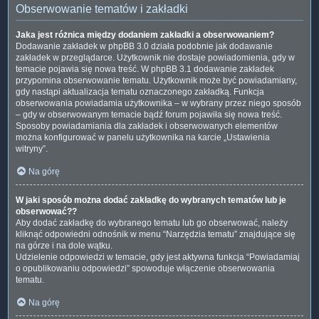
Obserwowanie tematów i zakładki
Jaka jest różnica między dodaniem zakładki a obserwowaniem?
Dodawanie zakładek w phpBB 3.0 działa podobnie jak dodawanie
zakładek w przeglądarce. Użytkownik nie dostaje powiadomienia, gdy w
temacie pojawia się nowa treść. W phpBB 3.1 dodawanie zakładek
przypomina obserwowanie tematu. Użytkownik może być powiadamiany,
gdy nastąpi aktualizacja tematu oznaczonego zakładką. Funkcja
obserwowania powiadamia użytkownika – w wybrany przez niego sposób
– gdy w obserwowanym temacie bądź forum pojawiła się nowa treść.
Sposoby powiadamiania dla zakładek i obserwowanych elementów
można konfigurować w panelu użytkownika na karcie „Ustawienia
witryny”.
Na górę
W jaki sposób można dodać zakładkę do wybranych tematów lub je
obserwować??
Aby dodać zakładkę do wybranego tematu lub go obserwować, należy
kliknąć odpowiedni odnośnik w menu “Narzędzia tematu” znajdujące się
na górze i na dole wątku.
Udzielenie odpowiedzi w temacie, gdy jest aktywna funkcja “Powiadamiaj
o opublikowaniu odpowiedzi” spowoduje włączenie obserwowania
tematu.
Na górę