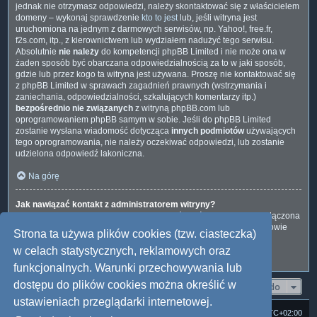
jednak nie otrzymasz odpowiedzi, należy skontaktować się z właścicielem
domeny – wykonaj sprawdzenie
kto to jest
lub, jeśli witryna jest
uruchomiona na jednym z darmowych serwisów, np. Yahoo!, free.fr,
f2s.com, itp., z kierownictwem lub wydziałem nadużyć tego serwisu.
Absolutnie
nie należy
do kompetencji phpBB Limited i nie może ona w
żaden sposób być obarczana odpowiedzialnością za to w jaki sposób,
gdzie lub przez kogo ta witryna jest używana. Proszę nie kontaktować się
z phpBB Limited w sprawach zagadnień prawnych (wstrzymania i
zaniechania, odpowiedzialności, szkalujących komentarzy itp.)
bezpośrednio nie związanych
z witryną phpBB.com lub
oprogramowaniem phpBB samym w sobie. Jeśli do phpBB Limited
zostanie wysłana wiadomość dotycząca
innych podmiotów
używających
tego oprogramowania, nie należy oczekiwać odpowiedzi, lub zostanie
udzielona odpowiedź lakoniczna.
Na górę
Jak nawiązać kontakt z administratorem witryny?
Wszyscy użytkownicy witryny mogą używać – jeśli funkcja ta jest włączona
przez administratora witryny – formularza „Kontakt z nami”. Członkowie
Strona ta używa plików cookies (tzw. ciasteczka)
witryny mogą także używać odnośnika „Zespół administracyjny”.
w celach statystycznych, reklamowych oraz
Na górę
funkcjonalnych. Warunki przechowywania lub
dostępu do plików cookies można określić w
Przejdź do
ustawieniach przeglądarki internetowej.
Strona domowa
Forum Satedu
Strefa czasowa
UTC+02:00