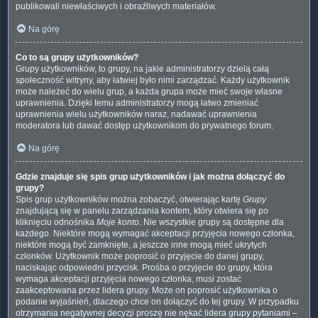
publikowali niewłaściwych i obraźliwych materiałów.
Na górę
Co to są grupy użytkowników?
Grupy użytkowników, to grupy, na jakie administratorzy dzielą całą
społeczność witryny, aby łatwiej było nimi zarządzać. Każdy użytkownik
może należeć do wielu grup, a każda grupa może mieć swoje własne
uprawnienia. Dzięki temu administratorzy mogą łatwo zmieniać
uprawnienia wielu użytkowników naraz, nadawać uprawnienia
moderatora lub dawać dostęp użytkownikom do prywatnego forum.
Na górę
Gdzie znajduje się spis grup użytkowników i jak można dołączyć do
grupy?
Spis grup użytkowników można zobaczyć, otwierając kartę
Grupy
znajdującą się w panelu zarządzania kontem, który otwiera się po
kliknięciu odnośnika
Moje konto
. Nie wszystkie grupy są dostępne dla
każdego. Niektóre mogą wymagać akceptacji przyjęcia nowego członka,
niektóre mogą być zamknięte, a jeszcze inne mogą mieć ukrytych
członków. Użytkownik może poprosić o przyjęcie do danej grupy,
naciskając odpowiedni przycisk. Prośba o przyjęcie do grupy, która
wymaga akceptacji przyjęcia nowego członka, musi zostać
zaakceptowana przez lidera grupy. Może on poprosić użytkownika o
podanie wyjaśnień, dlaczego chce on dołączyć do tej grupy. W przypadku
otrzymania negatywnej decyzji proszę nie nękać lidera grupy pytaniami –