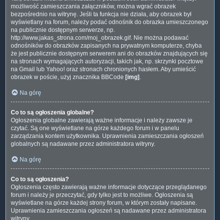
możliwość zamieszczania załączników, można wgrać obrazek
bezpośrednio na witrynę. Jeśli ta funkcja nie działa, aby obrazek był
wyświetlany na forum, należy podać odnośnik do obrazka umieszczonego
na publicznie dostępnym serwerze, np.
http://www.jakas_strona.com/moj_obrazek.gif. Nie można podawać
odnośników do obrazków zapisanych na prywatnym komputerze, chyba
że jest publicznie dostępnym serwerem ani do obrazków znajdujących się
na stronach wymagających autoryzacji, takich jak, np. skrzynki pocztowe
na Gmail lub Yahoo! oraz stronach chronionych hasłem. Aby umieścić
obrazek w poście, użyj znacznika BBCode
[img]
.
Na górę
Co to są ogłoszenia globalne?
Ogłoszenia globalne zawierają ważne informacje i należy zawsze je
czytać. Są one wyświetlane na górze każdego forum i w panelu
zarządzania kontem użytkownika. Uprawnienia zamieszczania ogłoszeń
globalnych są nadawane przez administratora witryny.
Na górę
Co to są ogłoszenia?
Ogłoszenia często zawierają ważne informacje dotyczące przeglądanego
forum i należy je przeczytać, gdy tylko jest to możliwe. Ogłoszenia są
wyświetlane na górze każdej strony forum, w którym zostały napisane.
Uprawnienia zamieszczania ogłoszeń są nadawane przez administratora
witryny.