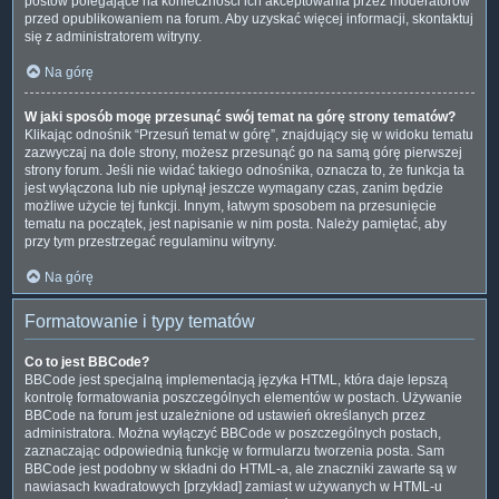
postów polegające na konieczności ich akceptowania przez moderatorów
przed opublikowaniem na forum. Aby uzyskać więcej informacji, skontaktuj
się z administratorem witryny.
Na górę
W jaki sposób mogę przesunąć swój temat na górę strony tematów?
Klikając odnośnik “Przesuń temat w górę”, znajdujący się w widoku tematu
zazwyczaj na dole strony, możesz przesunąć go na samą górę pierwszej
strony forum. Jeśli nie widać takiego odnośnika, oznacza to, że funkcja ta
jest wyłączona lub nie upłynął jeszcze wymagany czas, zanim będzie
możliwe użycie tej funkcji. Innym, łatwym sposobem na przesunięcie
tematu na początek, jest napisanie w nim posta. Należy pamiętać, aby
przy tym przestrzegać regulaminu witryny.
Na górę
Formatowanie i typy tematów
Co to jest BBCode?
BBCode jest specjalną implementacją języka HTML, która daje lepszą
kontrolę formatowania poszczególnych elementów w postach. Używanie
BBCode na forum jest uzależnione od ustawień określanych przez
administratora. Można wyłączyć BBCode w poszczególnych postach,
zaznaczając odpowiednią funkcję w formularzu tworzenia posta. Sam
BBCode jest podobny w składni do HTML-a, ale znaczniki zawarte są w
nawiasach kwadratowych [przykład] zamiast w używanych w HTML-u