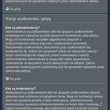
uzależniona jest od uprawnień nadanych przez administratora witryny.
Na górę
Rangi użytkownika i grupy
Kim są administratorzy?
Administratorzy są użytkownikami albo też grupami użytkowników
posiadającymi najwyższy poziom uprawnień kontrolnych całej witryny.
Mogą oni kontrolować wszystkie zagadnienia związane z
funkcjonowaniem witryny włącznie z nadawaniem uprawnień,
blokowaniem użytkowników, tworzeniem grup użytkowników lub
moderatorów itp. Zakres ich uprawnień zależy od założyciela witryny i
innych administratorów mających prawo nominowania nowych
administratorów. Administratorzy mogą mieć pełne uprawnienia
moderatorów na wszystkich forach utworzonych na witrynie. Zakres
uprawnień moderacyjnych uzależniony jest od uprawnień nadanych przez
założyciela witryny.
Na górę
Kim są moderatorzy?
Moderatorzy są użytkownikami albo też grupami użytkowników, których
zadaniem jest codzienne przeglądanie forów. Mają oni możliwość zmiany
treści lub usuwania postów, a także blokowania, odblokowywania,
przenoszenia, usuwania i dzielenia tematów na forum, które moderują. Z
reguły moderatorzy czuwają, aby użytkownicy pisali na temat oraz nie