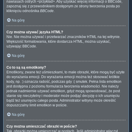
nawiasach ostrych <przykład>. Aby uzyskać więcej informacji o BBCode,
zapoznaj się z przewodnikiem dostępnym ze strony tworzenia posta po
kliknięciu odnośnika
BBCode
.
Na górę
Czy można używać języka HTML?
Nie. Nie można używać i przetwarzać znaczników HTML na tej witrynie.
Większość formatowania, które dostarcza HTML, można uzyskać,
używając BBCode.
Na górę
Co to są są emotikony?
Emotikony, zwane też uśmieszkami, to małe obrazki, które mogą być użyte
do wyrażania emocji. Do wyrażania emocji można też stosować krótkie
kody, np. :) oznacza radość, podczas gdy :( smutek. Pełna lista emotikon
jest dostępna z poziomu formularza tworzenia wiadomości. Nie należy
jednak nadmiernie używać emotikon, gdyż mogą spowodować, że post
stanie się nieczytelny i moderator może podjąć decyzję o ich usunięciu
bądź też usunięciu całego posta. Administrator witryny może określić
dopuszczalny limit emotikon w poście.
Na górę
Czy można umieszczać obrazki w poście?
Tak, obrazki można umieszczać w postach. Jeśli administrator włączył