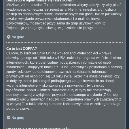
Dlaczego w ogóle muszę się rejestrować?
Możliwe, że nie musisz. To od administratora witryny zależy czy, aby pisać
wiadomości, konieczna jest rejestracja. Niemniej rejestracja umożliwia
dostęp do dodatkowych funkcji niedostępnych dla gości, takich jak własny
awatar, wysyłanie prywatnych wiadomości i e-maili do innych
użytkowników, możliwość przypisania do grup użytkowników itp.
Rejestracja zajmuje tylko chwilę, więc zaleca się jej wykonanie.
Na górę
Co to jest COPPA?
COPPA, to skrót od Child Online Privacy and Protection Act – prawa
obowiązującego od 1998 roku w USA, nakładającego na właścicieli stron
internetowych, które potencjalnie mogą zbierać informacje od osób
małoletnich – mających mniej niż 13 lat – obowiązek posiadania pisemnej
zgody rodziców lub opiekunów prawnych na zbieranie informacji
prywatnych od osób poniżej 13 roku życia. Jeżeli nie masz pewności czy
to dotyczy ciebie jako kogoś próbującego zarejestrować się na danej
witrynie internetowej – skontaktuj się z prawnikiem, by uzyskać
wyjaśnienie. phpBB Limited i właściciele tej witryny nie dostarczają
pomocy prawnej z wyjątkiem przypadku opisanego w pytaniu „Z kim się
kontaktować w sprawach nadużyć lub zagadnień prawnych związanych z
tą witryną?”, a także nie są punktem kontaktowym dla wszelkiego rodzaju
porad prawnych.
Na górę