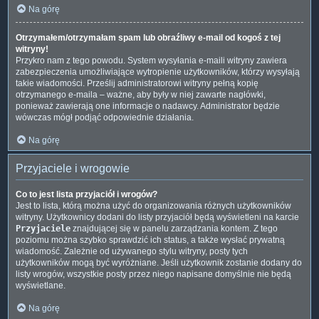
Na górę
Otrzymałem/otrzymałam spam lub obraźliwy e-mail od kogoś z tej
witryny!
Przykro nam z tego powodu. System wysyłania e-maili witryny zawiera
zabezpieczenia umożliwiające wytropienie użytkowników, którzy wysyłają
takie wiadomości. Prześlij administratorowi witryny pełną kopię
otrzymanego e-maila – ważne, aby były w niej zawarte nagłówki,
ponieważ zawierają one informacje o nadawcy. Administrator będzie
wówczas mógł podjąć odpowiednie działania.
Na górę
Przyjaciele i wrogowie
Co to jest lista przyjaciół i wrogów?
Jest to lista, którą można użyć do organizowania różnych użytkowników
witryny. Użytkownicy dodani do listy przyjaciół będą wyświetleni na karcie
Przyjaciele
znajdującej się w panelu zarządzania kontem. Z tego
poziomu można szybko sprawdzić ich status, a także wysłać prywatną
wiadomość. Zależnie od używanego stylu witryny, posty tych
użytkowników mogą być wyróżniane. Jeśli użytkownik zostanie dodany do
listy wrogów, wszystkie posty przez niego napisane domyślnie nie będą
wyświetlane.
Na górę