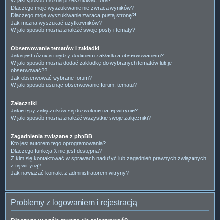
W jaki sposób można przeszukiwać fora?
Dlaczego moje wyszukiwanie nie zwraca wyników?
Dlaczego moje wyszukiwanie zwraca pustą stronę?!
Jak można wyszukać użytkowników?
W jaki sposób można znaleźć swoje posty i tematy?
Obserwowanie tematów i zakładki
Jaka jest różnica między dodaniem zakładki a obserwowaniem?
W jaki sposób można dodać zakładkę do wybranych tematów lub je
obserwować??
Jak obserwować wybrane forum?
W jaki sposób usunąć obserwowanie forum, tematu?
Załączniki
Jakie typy załączników są dozwolone na tej witrynie?
W jaki sposób można znaleźć wszystkie swoje załączniki?
Zagadnienia związane z phpBB
Kto jest autorem tego oprogramowania?
Dlaczego funkcja X nie jest dostępna?
Z kim się kontaktować w sprawach nadużyć lub zagadnień prawnych związanych
z tą witryną?
Jak nawiązać kontakt z administratorem witryny?
Problemy z logowaniem i rejestracją